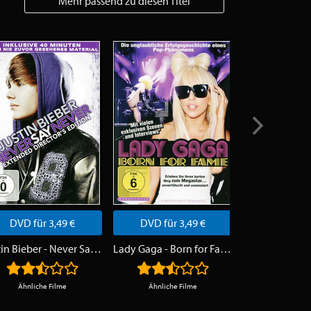
Mehr passend zu diesen Titel
DVD für 3,49 €
DVD für 3,49 €
DVD für 
Justin Bieber - Never Say Never
Lady Gaga - Born for Fame
Ähnliche Filme
Ähnliche Filme
Ähnliche 