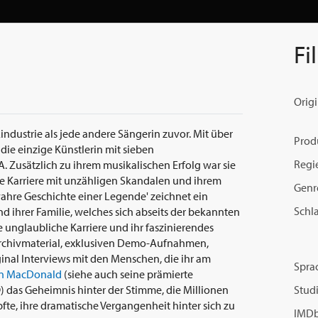
Fi
Origi
dustrie als jede andere Sängerin zuvor. Mit über
Prod
die einzige Künstlerin mit sieben
Regi
 Zusätzlich zu ihrem musikalischen Erfolg war sie
nte Karriere mit unzähligen Skandalen und ihrem
Genr
wahre Geschichte einer Legende' zeichnet ein
Schl
 ihrer Familie, welches sich abseits der bekannten
 unglaubliche Karriere und ihr faszinierendes
Archivmaterial, exklusiven Demo-Aufnahmen,
inal Interviews mit den Menschen, die ihr am
Spra
n MacDonald
(siehe auch seine prämierte
 das Geheimnis hinter der Stimme, die Millionen
Studi
mpfte, ihre dramatische Vergangenheit hinter sich zu
IMDb