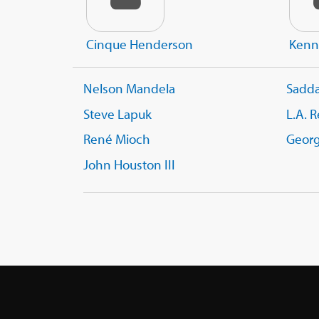
Cinque Henderson
Kenn
Nelson Mandela
Sadd
Steve Lapuk
L.A. R
René Mioch
Geor
John Houston III