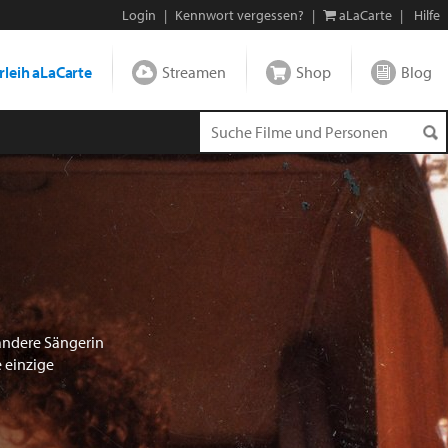
Login
|
Kennwort vergessen?
|
aLaCarte
|
Hilfe
leih aLaCarte
Streamen
Shop
Blog
andere Sängerin
e einzige