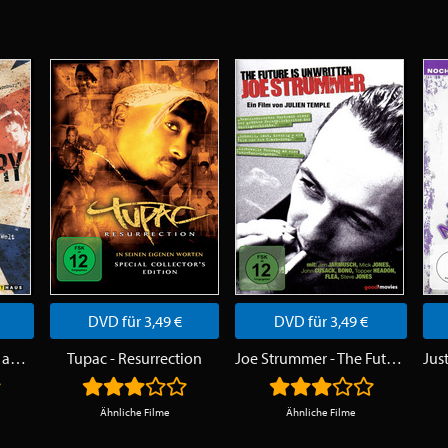
DVD für 3,49 €
DVD für 3,49 €
Sex Pistols - The Filth and the Fury
Tupac - Resurrection
Joe Strummer - The Future Is Unwritten
Ähnliche Filme
Ähnliche Filme