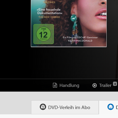
4
Handlung
Trailer
DVD-Verleih im
Abo