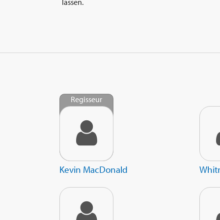
lassen.
Regisseur
Kevin MacDonald
Whit