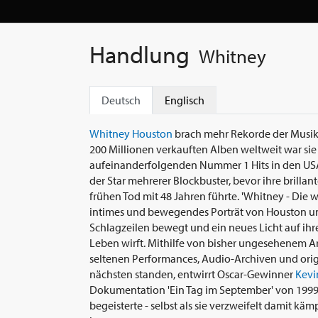
Handlung
Whitney
Deutsch
Englisch
Whitney Houston
brach mehr Rekorde der Musikin
200 Millionen verkauften Alben weltweit war sie 
aufeinanderfolgenden Nummer 1 Hits in den USA.
der Star mehrerer Blockbuster, bevor ihre brilla
frühen Tod mit 48 Jahren führte. 'Whitney - Die 
intimes und bewegendes Porträt von Houston und
Schlagzeilen bewegt und ein neues Licht auf ihre
Leben wirft. Mithilfe von bisher ungesehenem 
seltenen Performances, Audio-Archiven und orig
nächsten standen, entwirrt Oscar-Gewinner
Kevi
Dokumentation 'Ein Tag im September' von 1999)
begeisterte - selbst als sie verzweifelt damit kä