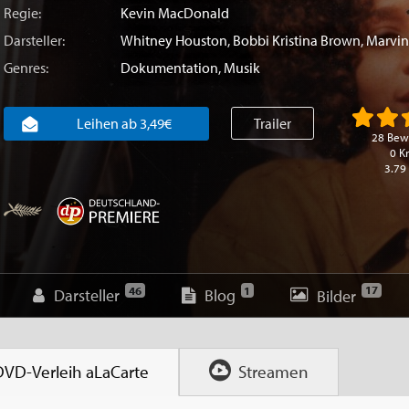
Regie:
Kevin MacDonald
Darsteller:
Whitney Houston
,
Bobbi Kristina Brown
,
Marvin
Genres:
Dokumentation
,
Musik
Leihen ab 3,49€
Trailer
28 Bew
0 Kr
3.79
17
46
1
Darsteller
Blog
Bilder
DVD-Verleih
aLaCarte
Streamen