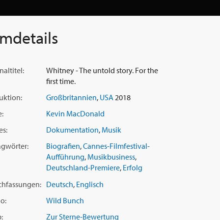
lmdetails
naltitel:
Whitney - The untold story. For the
first time.
uktion:
Großbritannien
,
USA
2018
e:
Kevin MacDonald
es:
Dokumentation
,
Musik
agwörter:
Biografien
,
Cannes-Filmfestival-
Aufführung
,
Musikbusiness
,
Deutschland-Premiere
,
Erfolg
chfassungen:
Deutsch
,
Englisch
o:
Wild Bunch
:
Zur Sterne-Bewertung