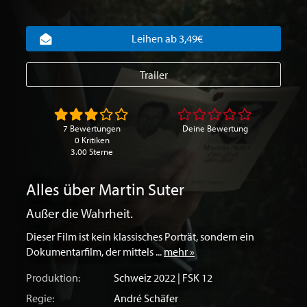
Leihen ab 3,49€
Trailer
7 Bewertungen
Deine Bewertung
0 Kritiken
3.00 Sterne
Alles über Martin Suter
Außer die Wahrheit.
Dieser Film ist kein klassisches Porträt, sondern ein
Dokumentarfilm, der mittels ...
mehr »
Produktion:
Schweiz
2022 | FSK 12
Regie:
André Schäfer