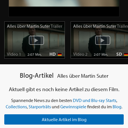
Alles über Martin Suter
Trailer
Alles über Martin Suter
Traile
Video 1
HD
Video 2
SD
2:07 Min.
2:07 Min.
Blog-Artikel
Alles über Martin Suter
Aktuell gibt es noch keine Artikel zu diesem Film.
Spannende News zu den besten
DVD und Blu-ray Starts
,
Collections
,
Starporträts
und
Gewinnspiele
findest du im
Blog
.
Aktuelle Artikel im Blog