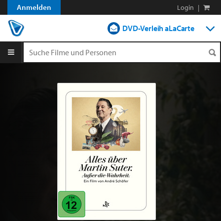
Anmelden
Login
|
DVD-Verleih aLaCarte
DVD-Verleih im Abo
Streamen
Shop
Blog