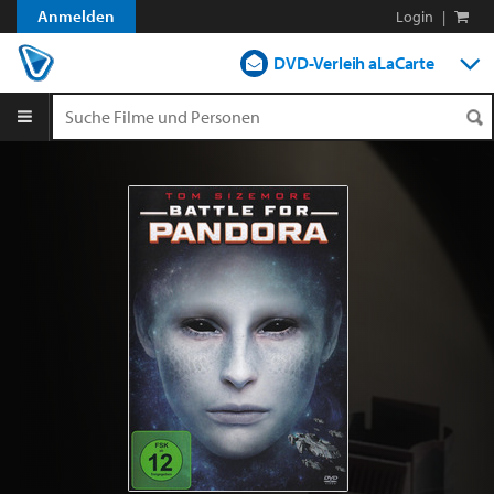
Anmelden
Login
|
DVD-Verleih aLaCarte
DVD-Verleih im Abo
Streamen
Shop
Blog