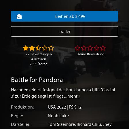
Leihen ab 3,49€
Trailer
27 Bewertungen
Deine Bewertung
4 Kritiken
2.33 Sterne
Battle for Pandora
Nachdem ein Hilfesignal des Forschungsschiffs 'Cassini
3' zur Erde gelangt ist, fliegt ...
mehr »
Produktion:
USA
2022 | FSK 12
Regie:
Noah Luke
Darsteller:
Tom Sizemore
,
Richard Chiu
,
Jhey