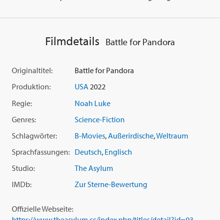
Filmdetails
Battle for Pandora
Originaltitel:
Battle for Pandora
Produktion:
USA
2022
Regie:
Noah Luke
Genres:
Science-Fiction
Schlagwörter:
B-Movies
,
Außerirdische
,
Weltraum
Sprachfassungen:
Deutsch
,
Englisch
Studio:
The Asylum
IMDb:
Zur Sterne-Bewertung
Offizielle Webseite:
https://www.theasylum.cc/index.php/titles/detail?id=93