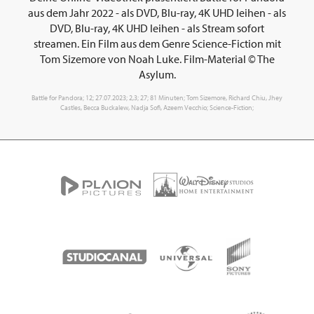
aus dem Jahr 2022 - als DVD, Blu-ray, 4K UHD leihen - als
DVD, Blu-ray, 4K UHD leihen - als Stream sofort
streamen. Ein Film aus dem Genre Science-Fiction mit
Tom Sizemore von Noah Luke. Film-Material © The
Asylum.
Battle for Pandora; 12; 27.07.2023; 2,3; 27; 81 Minuten; Tom Sizemore, Richard Chiu, Jhey
Castles, Becca Buckalew, Nadja Sofi, Azeem Vecchio; Science-Fiction;