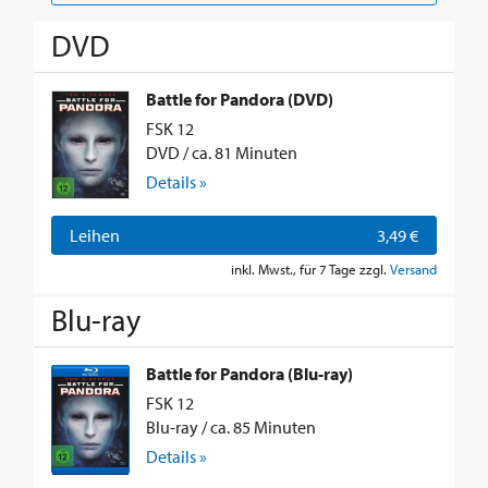
DVD
Battle for Pandora (DVD)
FSK 12
DVD / ca. 81 Minuten
Details »
Leihen
3,49 €
inkl. Mwst., für 7 Tage zzgl.
Versand
Blu-ray
Battle for Pandora (Blu-ray)
FSK 12
Blu-ray / ca. 85 Minuten
Details »