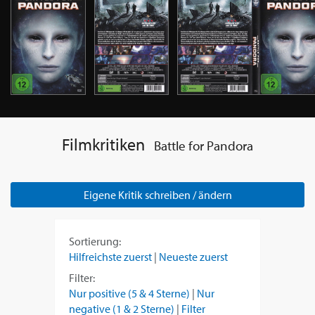
Filmkritiken
Battle for Pandora
Eigene Kritik schreiben / ändern
Sortierung:
Hilfreichste zuerst
|
Neueste zuerst
Filter:
Nur positive (5 & 4 Sterne)
|
Nur
negative (1 & 2 Sterne)
|
Filter