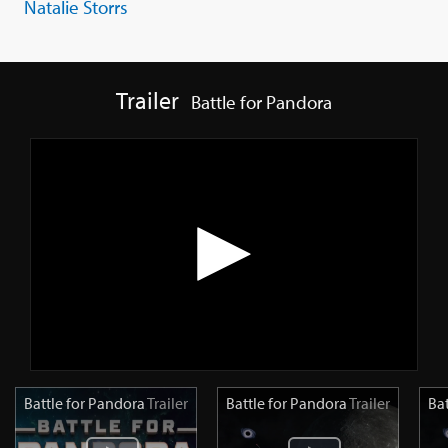
Natalie Storrs
Trailer
Battle for Pandora
Battle for Pandora
Trailer
Battle for Pandora
Trailer
Ba