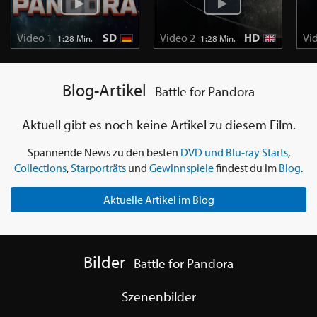
Video 1
SD
Video 2
HD
Vi
1:28 Min.
1:28 Min.
Blog-Artikel
Battle for Pandora
Aktuell gibt es noch keine Artikel zu diesem Film.
Spannende News zu den besten
DVD und Blu-ray Starts
,
Collections
,
Starporträts
und
Gewinnspiele
findest du im
Blog
.
Aktuelle Artikel im Blog
Bilder
Battle for Pandora
Szenenbilder