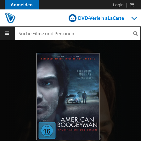
Anmelden
Login
|
DVD-Verleih aLaCarte
DVD-Verleih im Abo
Streamen
Shop
Blog