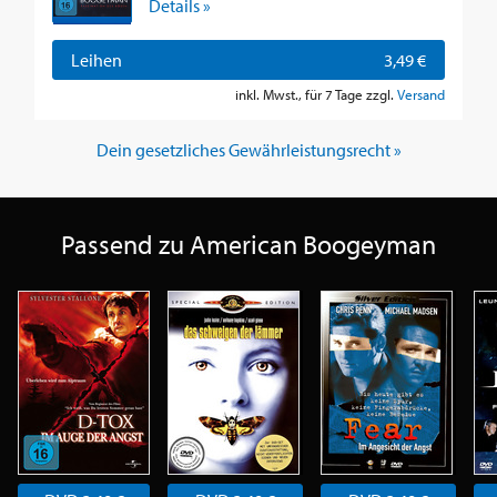
Details »
Leihen
3,49 €
inkl. Mwst., für 7 Tage zzgl.
Versand
Dein gesetzliches Gewährleistungsrecht »
Passend zu American Boogeyman