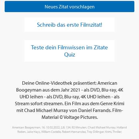
Neues Zitat vorschlagen
Schreib das erste Filmzitat!
Teste dein Filmwissen im Zitate
Quiz
Deine Online-Videothek präsentiert: American
Boogeyman aus dem Jahr 2021 - als DVD, Blu-ray, 4K
UHD leihen - als DVD, Blu-ray, 4K UHD leihen - als
Stream sofort streamen. Ein Film aus dem Genre Krimi
mit Chad Michael Murray von Daniel Farrands. Film-
Material © Voltage Pictures.
American Boogeyman; 16; 10.02.2022; 2,8; 134; 92 Minuten; Chad Michael Murray, Holland
Roden, Jake Hays, William Costello, Robert Hernandez, Troy Dillinger; Krimi, Thriller;