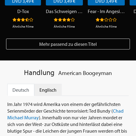
DVD 3,49 €
DVD 3,49 €
DVD 3,49 €
D-Tox
Das Schweigen der Lämmer
Fear - Im Angesicht der Angst
D
Ähnliche Filme
Ähnliche Filme
Ähnliche Filme
Mehr passend zu diesen Titel
Handlung
American Boogeyman
Deutsch
Englisch
Im Jahr 1974 wird Amerika von einem der gefährlichsten
Serienmörder der Geschichte terrorisiert: Ted Bundy (
Chad
Michael Murray
). Innerhalb von nur vier Jahren mordet er
sich von der West- zur Ostküste und hinterlässt dabei eine
blutige Spur - die Leichen der jungen Frauen werden oft bis