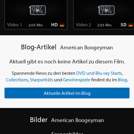
Video 1
HD
Video 2
SD
2:03 Min.
2:03 Min.
Blog-Artikel
American Boogeyman
Aktuell gibt es noch keine Artikel zu diesem Film.
Spannende News zu den besten
DVD und Blu-ray Starts
,
Collections
,
Starporträts
und
Gewinnspiele
findest du im
Blog
.
Aktuelle Artikel im Blog
Bilder
American Boogeyman