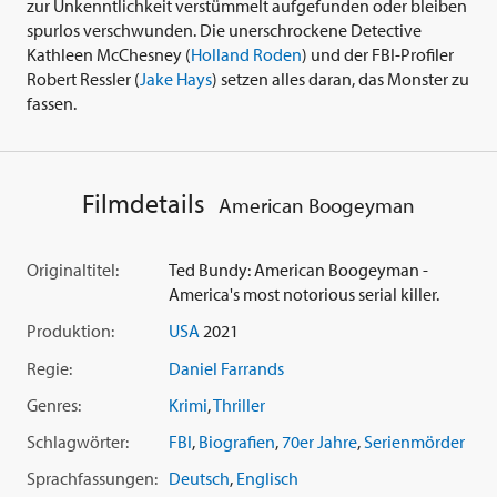
zur Unkenntlichkeit verstümmelt aufgefunden oder bleiben
spurlos verschwunden. Die unerschrockene Detective
Kathleen McChesney (
Holland Roden
) und der FBI-Profiler
Robert Ressler (
Jake Hays
) setzen alles daran, das Monster zu
fassen.
Filmdetails
American Boogeyman
Originaltitel:
Ted Bundy: American Boogeyman -
America's most notorious serial killer.
Produktion:
USA
2021
Regie:
Daniel Farrands
Genres:
Krimi
,
Thriller
Schlagwörter:
FBI
,
Biografien
,
70er Jahre
,
Serienmörder
Sprachfassungen:
Deutsch
,
Englisch