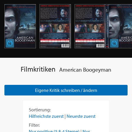
Filmkritiken
American Boogeyman
Eigene Kritik schreiben / ändern
Sortierung:
Hilfreichste zuerst
|
Neueste zuerst
Filter:
Nur positive (5 & 4 Sterne)
|
Nur