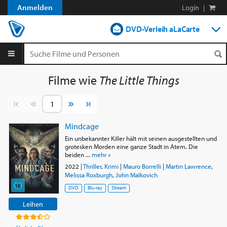
Anmelden
Login
|
DVD-Verleih aLaCarte
DVD-Verleih im Abo
Streamen
Filme wie
The Little Things
Shop
Vorherige Seite
Nächste Seite
Blog
Mindcage
Ein unbekannter Killer hält mit seinen ausgestellten und
grotesken Morden eine ganze Stadt in Atem. Die
beiden ...
mehr »
2022
|
Thriller
,
Krimi
|
Mauro Borrelli
|
Martin Lawrence
,
Melissa Roxburgh
,
John Malkovich
DVD
Blu-ray
Stream
Leihen