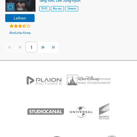
Tang Wei
,
Lee Jung-hyun
DVD
Blu-ray
Stream
Leihen
Ähnliche Filme
Vorherige Seite
Nächste Seite