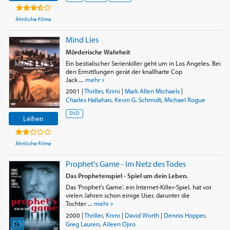
Ähnliche Filme
Mind Lies
Mörderische Wahrheit
Ein bestialischer Serienkiller geht um in Los Angeles. Bei
den Ermittlungen gerät der knallharte Cop
Jack ...
mehr »
2001
|
Thriller
,
Krimi
|
Mark Allen Michaels
|
Charles Hallahan
,
Kevin G. Schmidt
,
Michael Rogue
DVD
Leihen
Ähnliche Filme
Prophet's Game - Im Netz des Todes
Das Prophetenspiel - Spiel um dein Leben.
Das 'Prophet's Game', ein Internet-Killer-Spiel, hat vor
vielen Jahren schon einige User, darunter die
Tochter ...
mehr »
2000
|
Thriller
,
Krimi
|
David Worth
|
Dennis Hopper
,
Greg Lauren
,
Aileen Ojiro