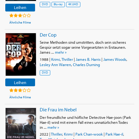
DVD
Blu-ray
4K UHD
Leihen
Ähnliche Filme
Der Cop
Seine Methoden sind umstritten, doch sein sicheres
Gespür setzt sogar seine Vorgesetzten in Erstaunen.
James ...
mehr »
1988
|
Krimi
,
Thriller
|
James B. Harris
|
James Woods
,
Lesley Ann Warren
,
Charles Durning
DVD
Leihen
Ähnliche Filme
Die Frau im Nebel
Der freundliche und höfliche Detective Hae-joon (Park
Hae-il) wird mit einem Fall eines unnatürlichen Todes
in ...
mehr »
2022
|
Thriller
,
Krimi
|
Park Chan-wook
|
Park Hae-il
,