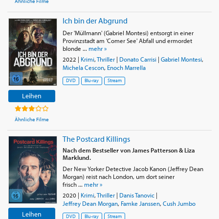
Ähnliche Filme
Ich bin der Abgrund
Der 'Müllmann' (Gabriel Montesi) entsorgt in einer
Provinzstadt am 'Comer See' Abfall und ermordet
blonde ...
mehr »
2022
|
Krimi
,
Thriller
|
Donato Carrisi
|
Gabriel Montesi
,
Michela Cescon
,
Enoch Marrella
DVD
Blu-ray
Stream
Leihen
Ähnliche Filme
The Postcard Killings
Nach dem Bestseller von James Patterson & Liza
Marklund.
Der New Yorker Detective Jacob Kanon (Jeffrey Dean
Morgan) reist nach London, um dort seiner
frisch ...
mehr »
2020
|
Krimi
,
Thriller
|
Danis Tanovic
|
Jeffrey Dean Morgan
,
Famke Janssen
,
Cush Jumbo
Leihen
DVD
Blu-ray
Stream