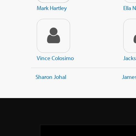
Mark Hartley
Ella
Vince Colosimo
Jack
Sharon Johal
Jame