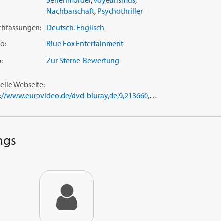
Serienmörder
,
Voyeurismus
,
Nachbarschaft
,
Psychothriller
chfassungen:
Deutsch
,
Englisch
o:
Blue Fox Entertainment
:
Zur Sterne-Bewertung
ielle Webseite:
https://www.eurovideo.de/dvd-bluray,de,9,213660,the-clockwork-killings,tv-kino-film.html
ngs