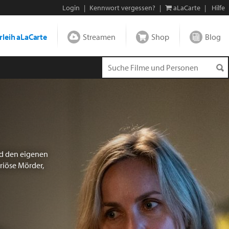
Login
|
Kennwort vergessen?
|
aLaCarte
|
Hilfe
leih aLaCarte
Streamen
Shop
Blog
nd den eigenen
riöse Mörder,