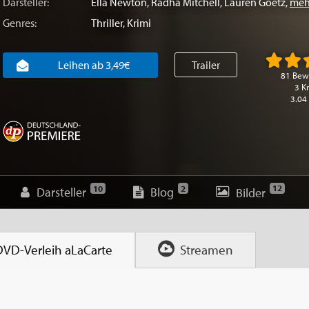
Darsteller:
Ella Newton
,
Radha Mitchell
,
Lauren Goetz
,
meh
Genres:
Thriller
,
Krimi
Leihen ab 3,49€
Trailer
81 Bew
3 Kr
3.04
12
10
2
Darsteller
Blog
Bilder
DVD-Verleih
aLaCarte
Streamen