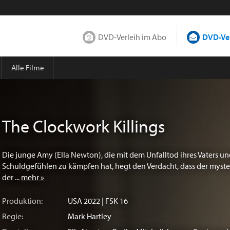
DVD-Verleih im Abo
DVD-Ver
Alle Filme
The Clockwork Killings
Die junge Amy (Ella Newton), die mit dem Unfalltod ihres Vaters u
Schuldgefühlen zu kämpfen hat, hegt den Verdacht, dass der myste
der ...
mehr »
Produktion:
USA
2022 | FSK 16
Regie:
Mark Hartley