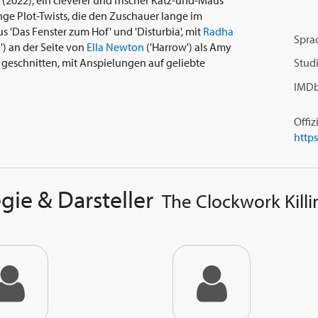
' (2022), ein cleverer und frischer Katz-und-Maus
ge Plot-Twists, die den Zuschauer lange im
'Das Fenster zum Hof' und 'Disturbia', mit
Radha
Spra
n') an der Seite von
Ella Newton
('Harrow') als Amy
d geschnitten, mit Anspielungen auf geliebte
Studi
IMDb
Offiz
gie & Darsteller
The Clockwork Killi