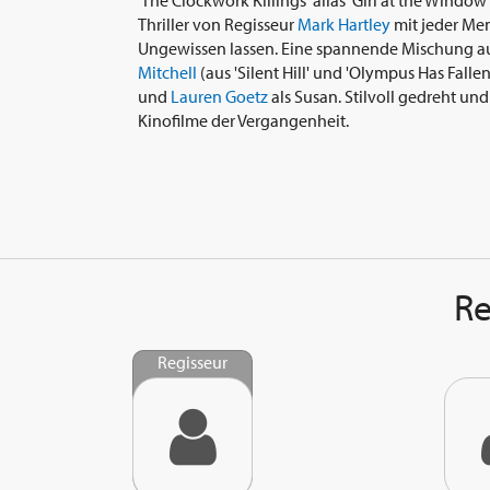
'The Clockwork Killings' alias 'Girl at the Window
Thriller von Regisseur
Mark Hartley
mit jeder Men
Ungewissen lassen. Eine spannende Mischung aus 
Mitchell
(aus 'Silent Hill' und 'Olympus Has Falle
und
Lauren Goetz
als Susan. Stilvoll gedreht un
Kinofilme der Vergangenheit.
Re
Regisseur