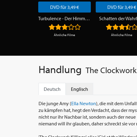
DVD für 3,49 €
DVD für 3,49 €
Turbulence - Der Himmel ist die Hölle
Schatten der Wahr
Ähnliche Filme
Ähnliche Filme
Handlung
The Clockwork 
Deutsch
Englisch
Die junge Amy (
Ella Newton
), die mit dem Unfa
zu kämpfen hat, hegt den Verdacht, dass der mys
nicht nur ihr Nachbar ist, sondern auch der neue 
niemand will ihr glauben, daher schreckt sie vor 