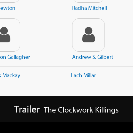
 Newton
Radha Mitchell
son Gallagher
Andrew S. Gilbert
s Mackay
Lach Millar
Trailer
The Clockwork Killings