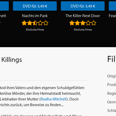
DVD für 3,49 €
DVD für 3,49 €
heit
Nachts im Park
The Killer Next Door
Ähnliche Filme
Ähnliche Filme
Fi
Killings
Origi
Prod
lltod ihres Vaters und den eigenen Schuldgefühlen
Regi
teriöse Mörder, der ihre Heimatstadt heimsucht,
Liebhaber ihrer Mutter (
Radha Mitchell
). Doch
Genr
nichts zurück, um Beweise zu finden...
Schl