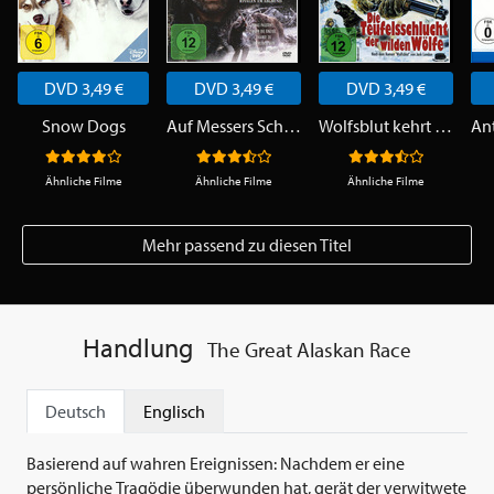
DVD 3,49 €
DVD 3,49 €
DVD 3,49 €
Snow Dogs
Auf Messers Schneide - Rivalen am Abgrund
Wolfsblut kehrt zurück - Die Teufelsschlucht der wilden Wölfe
Ähnliche Filme
Ähnliche Filme
Ähnliche Filme
Mehr passend zu diesen Titel
Handlung
The Great Alaskan Race
Deutsch
Englisch
Basierend auf wahren Ereignissen: Nachdem er eine
persönliche Tragödie überwunden hat, gerät der verwitwete