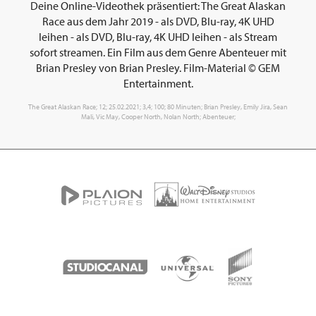
Deine Online-Videothek präsentiert: The Great Alaskan
Race aus dem Jahr 2019 - als DVD, Blu-ray, 4K UHD
leihen - als DVD, Blu-ray, 4K UHD leihen - als Stream
sofort streamen. Ein Film aus dem Genre Abenteuer mit
Brian Presley von Brian Presley. Film-Material © GEM
Entertainment.
The Great Alaskan Race; 12; 25.02.2021; 3,4; 100; 80 Minuten; Brian Presley, Emily Jira, Sean
Mali, Vic May, Cooper North, Nolan North; Abenteuer;