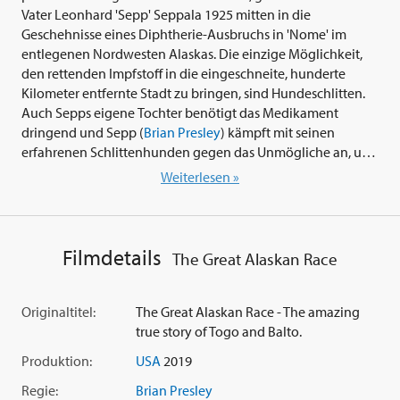
Vater Leonhard 'Sepp' Seppala 1925 mitten in die
Geschehnisse eines Diphtherie-Ausbruchs in 'Nome' im
entlegenen Nordwesten Alaskas. Die einzige Möglichkeit,
den rettenden Impfstoff in die eingeschneite, hunderte
Kilometer entfernte Stadt zu bringen, sind Hundeschlitten.
Auch Sepps eigene Tochter benötigt das Medikament
dringend und Sepp (
Brian Presley
) kämpft mit seinen
erfahrenen Schlittenhunden gegen das Unmögliche an, um
die Epidemie zu stoppen. Ein Wettlauf gegen die Zeit
Weiterlesen »
beginnt...
Mit dem Heimkino-Abenteuer 'The Great Alaskan Race -
Helden auf vier Pfoten' (2019) präsentiert Regisseur und
Filmdetails
The Great Alaskan Race
Hauptdarsteller
Brian Presley
eine familienfreundliche
Erzählung über Menschheit gegen Natur, inspiriert von
Zuversicht und dem Glauben an das Unmögliche.
Originaltitel:
The Great Alaskan Race - The amazing
true story of Togo and Balto.
Produktion:
USA
2019
Regie:
Brian Presley