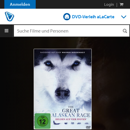
Anmelden
Login
|
DVD-Verleih aLaCarte
DVD-Verleih im Abo
Streamen
Shop
Blog