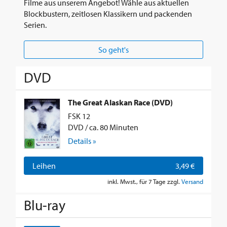
Filme aus unserem Angebot! Wähle aus aktuellen
Blockbustern, zeitlosen Klassikern und packenden
Serien.
So geht's
DVD
The Great Alaskan Race (DVD)
FSK 12
DVD / ca. 80 Minuten
Details »
Leihen
3,49 €
inkl. Mwst., für 7 Tage zzgl.
Versand
Blu-ray