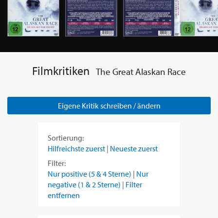
Filmkritiken
The Great Alaskan Race
Eigene Kritik schreiben / ändern
Sortierung:
Hilfreichste zuerst
|
Neueste zuerst
Filter:
Nur positive (5 & 4 Sterne)
|
Nur
negative (1 & 2 Sterne)
|
Filter
entfernen