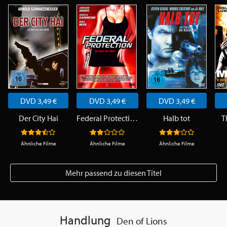
DVD 3,49 €
DVD 3,49 €
DVD 3,49 €
Der City Hai
Federal Protection
Halb tot
T
Ähnliche Filme
Ähnliche Filme
Ähnliche Filme
Mehr passend zu diesen Titel
Handlung
Den of Lions