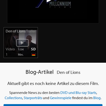
Den of Lions
Trailer
Video
SD
1:54
1
Min.
Blog-Artikel
Den of Lions
Aktuell gibt es noch keine Artikel zu diesem Film.
Spannende News zu den besten
DVD und Blu-ray Starts
,
Collections
,
Starporträts
und
Gewinnspiele
findest du im
Blog
.