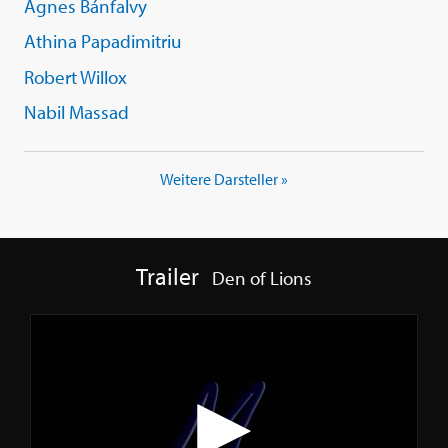
Ágnes Bánfalvy
Athina Papadimitriu
Robert Willox
Nabil Massad
Weitere Darsteller »
Trailer
Den of Lions