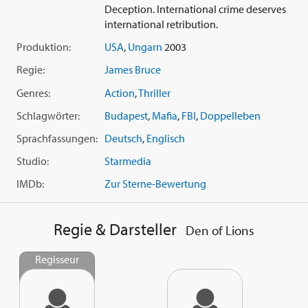
Deception. International crime deserves
international retribution.
Produktion:
USA
,
Ungarn
2003
Regie:
James Bruce
Genres:
Action
,
Thriller
Schlagwörter:
Budapest
,
Mafia
,
FBI
,
Doppelleben
Sprachfassungen:
Deutsch
,
Englisch
Studio:
Starmedia
IMDb:
Zur Sterne-Bewertung
Regie & Darsteller
Den of Lions
Regisseur