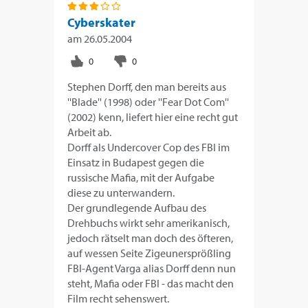
Cyberskater
am
26.05.2004
Stephen Dorff, den man bereits aus
''Blade'' (1998) oder ''Fear Dot Com''
(2002) kenn, liefert hier eine recht gut
Arbeit ab.
Dorff als Undercover Cop des FBI im
Einsatz in Budapest gegen die
russische Mafia, mit der Aufgabe
diese zu unterwandern.
Der grundlegende Aufbau des
Drehbuchs wirkt sehr amerikanisch,
jedoch rätselt man doch des öfteren,
auf wessen Seite Zigeunersprößling
FBI-Agent Varga alias Dorff denn nun
steht, Mafia oder FBI - das macht den
Film recht sehenswert.