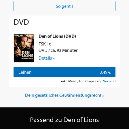
So geht's
DVD
Den of Lions (DVD)
FSK 16
DVD / ca. 93 Minuten
Details »
Leihen
3,49 €
inkl. Mwst., für 7 Tage zzgl.
Versand
Dein gesetzliches Gewährleistungsrecht »
Passend zu Den of Lions