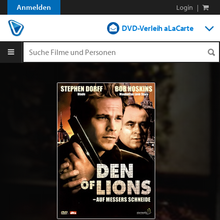
Anmelden
Login
|
DVD-Verleih aLaCarte
DVD-Verleih im Abo
Streamen
Shop
Blog