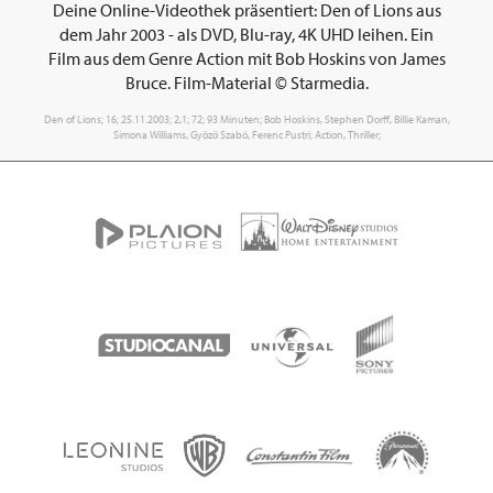
Deine Online-Videothek präsentiert: Den of Lions aus
dem Jahr 2003 - als DVD, Blu-ray, 4K UHD leihen. Ein
Film aus dem Genre Action mit Bob Hoskins von James
Bruce. Film-Material © Starmedia.
Den of Lions; 16; 25.11.2003; 2,1; 72; 93 Minuten; Bob Hoskins, Stephen Dorff, Billie Kaman,
Simona Williams, Gyözö Szabó, Ferenc Pustri; Action, Thriller;