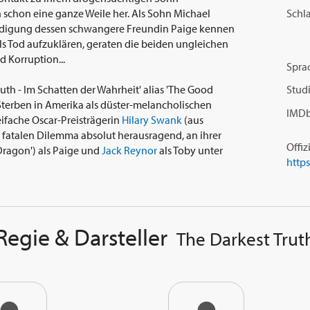
Schl
h schon eine ganze Weile her. Als Sohn Michael
Beerdigung dessen schwangere Freundin Paige kennen
els Tod aufzuklären, geraten die beiden ungleichen
d Korruption...
Spra
ruth - Im Schatten der Wahrheit' alias 'The Good
Studi
terben in Amerika als düster-melancholischen
IMDb
eifache Oscar-Preisträgerin
Hilary Swank
(aus
em fatalen Dilemma absolut herausragend, an ihrer
Offiz
Dragon') als Paige und
Jack Reynor
als Toby unter
Regie & Darsteller
The Darkest Trut