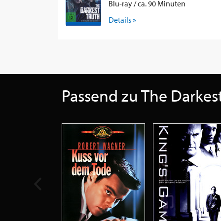
Blu-ray / ca. 90 Minuten
Details »
Passend zu The Darkest