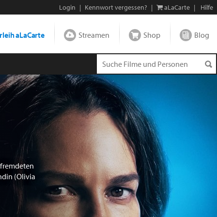
Login
|
Kennwort vergessen?
|
aLaCarte
|
Hilfe
leih aLaCarte
Streamen
Shop
Blog
ntfremdeten
din (Olivia