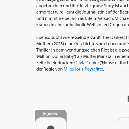
abgebrochen und ihre letzte große Story ist auc
ermordet wird, lernt die Journalistin auf der 
und nimmt sie bei sich auf. Beim Versuch, Micha
Frauen in eine unheilvolle Welt voller Drogen un
Ebenso subtil wie fesselnd erzählt 'The Darkest T
Mother' (2023) eine Geschichte vom Leben und S
Thriller. In dem wendungsreichen Plot ist die zw
'Million Dollar Baby') als Mutter Marissa in ein
Seite beeindrucken
Olivia Cooke
('House of the 
der Regie von
Miles Joris-Peyrafitte
.
Regisseur