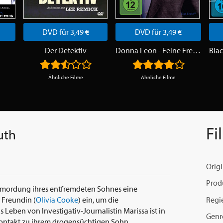
DVD für 3,49 €
DVD für 3,49 €
Der Detektiv
Donna Leon - Feine Freunde & Das Gesetz der Lagune
Ähnliche Filme
Ähnliche Filme
Fi
uth
Origi
Prod
Ermordung ihres entfremdeten Sohnes eine
Regi
 Freundin (
Olivia Cooke
) ein, um die
 Leben von Investigativ-Journalistin Marissa ist in
Genr
 Kontakt zu ihrem drogensüchtigen Sohn