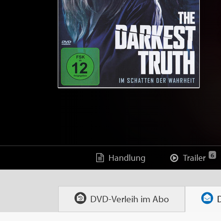
6
Handlung
Trailer
DVD-Verleih im
Abo