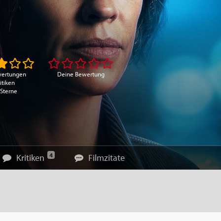
wertungen
Deine Bewertung
itiken
 Sterne
4
Kritiken
Filmzitate