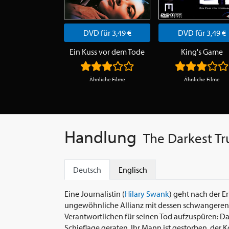
DVD für 3,49 €
DVD für 3,49 €
Ein Kuss vor dem Tode
King's Game
Ähnliche Filme
Ähnliche Filme
Handlung
The Darkest Tr
Deutsch
Englisch
Eine Journalistin (
Hilary Swank
) geht nach der 
ungewöhnliche Allianz mit dessen schwangeren
Verantwortlichen für seinen Tod aufzuspüren: Das
Schieflage geraten. Ihr Mann ist gestorben, der