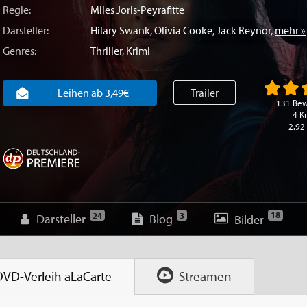
Regie:
Miles Joris-Peyrafitte
Darsteller:
Hilary Swank
,
Olivia Cooke
,
Jack Reynor
,
mehr »
Genres:
Thriller
,
Krimi
Leihen ab 3,49€
Trailer
131 Be
4 Kr
2.92
18
24
3
Darsteller
Blog
Bilder
DVD-Verleih
aLaCarte
Streamen