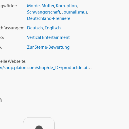
agwörter:
Morde
,
Mütter
,
Korruption
,
Schwangerschaft
,
Journalismus
,
Deutschland-Premiere
chfassungen:
Deutsch
,
Englisch
o:
Vertical Entertainment
:
Zur Sterne-Bewertung
ielle Webseite:
https://shop.plaion.com/shop/de_DE/productdetail.html?id=1139828
h