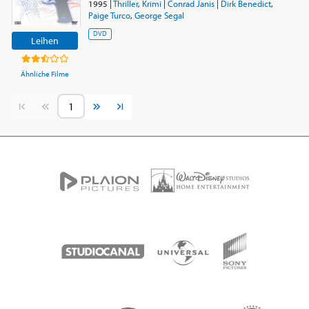
1995
|
Thriller
,
Krimi
|
Conrad Janis
|
Dirk Benedict
,
Paige Turco
,
George Segal
DVD
Leihen
Ähnliche Filme
Vorherige Seite
Nächste Seite