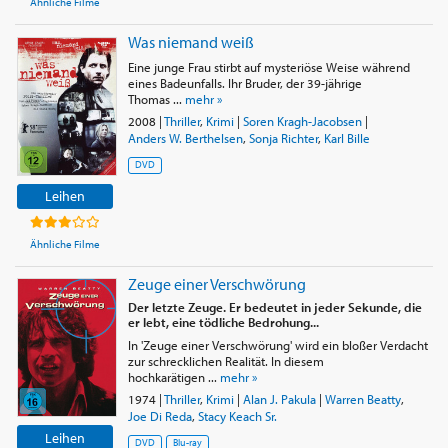
Ähnliche Filme
Was niemand weiß
Eine junge Frau stirbt auf mysteriöse Weise während
eines Badeunfalls. Ihr Bruder, der 39-jährige
Thomas ...
mehr »
2008
|
Thriller
,
Krimi
|
Soren Kragh-Jacobsen
|
Anders W. Berthelsen
,
Sonja Richter
,
Karl Bille
DVD
Leihen
Ähnliche Filme
Zeuge einer Verschwörung
Der letzte Zeuge. Er bedeutet in jeder Sekunde, die
er lebt, eine tödliche Bedrohung...
In 'Zeuge einer Verschwörung' wird ein bloßer Verdacht
zur schrecklichen Realität. In diesem
hochkarätigen ...
mehr »
1974
|
Thriller
,
Krimi
|
Alan J. Pakula
|
Warren Beatty
,
Joe Di Reda
,
Stacy Keach Sr.
Leihen
DVD
Blu-ray