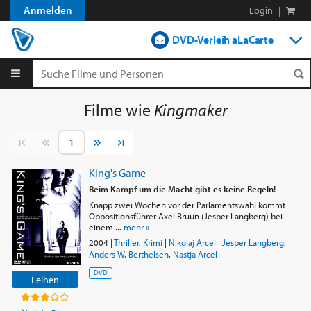
Anmelden
Login
|
DVD-Verleih aLaCarte
DVD-Verleih im Abo
Streamen
Filme wie
Kingmaker
Shop
Vorherige Seite
Nächste Seite
Blog
King's Game
Beim Kampf um die Macht gibt es keine Regeln!
Knapp zwei Wochen vor der Parlamentswahl kommt
Oppositionsführer Axel Bruun (Jesper Langberg) bei
einem ...
mehr »
2004
|
Thriller
,
Krimi
|
Nikolaj Arcel
|
Jesper Langberg
,
Anders W. Berthelsen
,
Nastja Arcel
DVD
Leihen