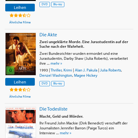
DVD
Blu-ray
Leihen
Ähnliche Filme
Die Akte
Zwei ungeklärte Morde. Eine Jurastudentin auf der
Suche nach der Wahrheit.
Zwei Bundesrichter wurden ermordet und eine
Jurastudentin, Darby Shaw (Julia Roberts), verarbeitet
ihre ...
mehr »
1993
|
Thriller
,
Krimi
|
Alan J. Pakula
|
Julia Roberts
,
Denzel Washington
,
Magee Hickey
Leihen
DVD
Blu-ray
Ähnliche Filme
Die Todesliste
Macht, Geld und Mörder.
Ihr Freund John Mackie (Dirk Benedict) verschafft der
Journalisten Jennifer Barron (Paige Turco) ein
Interview ...
mehr »