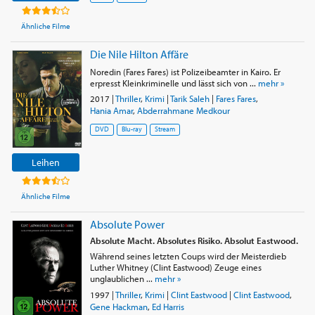
Ähnliche Filme
Die Nile Hilton Affäre
Noredin (Fares Fares) ist Polizeibeamter in Kairo. Er
erpresst Kleinkriminelle und lässt sich von ...
mehr »
2017
|
Thriller
,
Krimi
|
Tarik Saleh
|
Fares Fares
,
Hania Amar
,
Abderrahmane Medkour
DVD
Blu-ray
Stream
Leihen
Ähnliche Filme
Absolute Power
Absolute Macht. Absolutes Risiko. Absolut Eastwood.
Während seines letzten Coups wird der Meisterdieb
Luther Whitney (Clint Eastwood) Zeuge eines
unglaublichen ...
mehr »
1997
|
Thriller
,
Krimi
|
Clint Eastwood
|
Clint Eastwood
,
Gene Hackman
,
Ed Harris