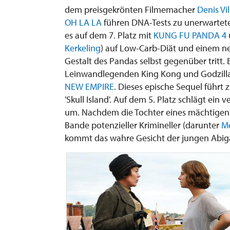
dem preisgekrönten Filmemacher
Denis Vi
OH LA LA
führen DNA-Tests zu unerwartet
es auf dem 7. Platz mit
KUNG FU PANDA 4
Kerkeling
) auf Low-Carb-Diät und einem n
Gestalt des Pandas selbst gegenüber tritt. E
Leinwandlegenden King Kong und Godzilla
NEW EMPIRE
. Dieses epische Sequel führt
'Skull Island'. Auf dem 5. Platz schlägt ei
um. Nachdem die Tochter eines mächtigen U
Bande potenzieller Krimineller (darunter
Me
kommt das wahre Gesicht der jungen Abiga