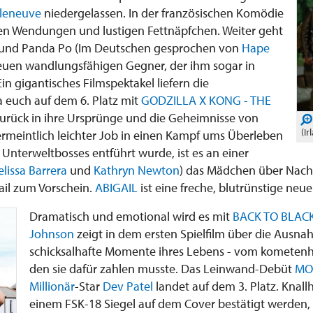
lleneuve
niedergelassen. In der französischen Komödie
en Wendungen und lustigen Fettnäpfchen. Weiter geht
und Panda Po (Im Deutschen gesprochen von
Hape
euen wandlungsfähigen Gegner, der ihm sogar in
in gigantisches Filmspektakel liefern die
 euch auf dem 6. Platz mit
GODZILLA X KONG - THE
 zurück in ihre Ursprünge und die Geheimnisse von
(I
n vermeintlich leichter Job in einen Kampf ums Überleben
nterweltbosses entführt wurde, ist es an einer
lissa Barrera
und
Kathryn Newton
) das Mädchen über Nacht
il zum Vorschein.
ABIGAIL
ist eine freche, blutrünstige neue
Dramatisch und emotional wird es mit
BACK TO BLAC
Johnson
zeigt in dem ersten Spielfilm über die Ausn
schicksalhafte Momente ihres Lebens - vom kometenha
den sie dafür zahlen musste. Das Leinwand-Debüt
MO
Millionär
-Star
Dev Patel
landet auf dem 3. Platz. Knall
einem FSK-18 Siegel auf dem Cover bestätigt werden, 