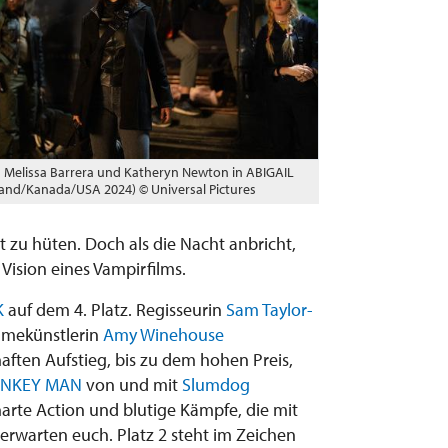
Melissa Barrera und Katheryn Newton in ABIGAIL
rland/Kanada/USA 2024) © Universal Pictures
 zu hüten. Doch als die Nacht anbricht,
 Vision eines Vampirfilms.
K
auf dem 4. Platz. Regisseurin
Sam Taylor-
ahmekünstlerin
Amy Winehouse
ften Aufstieg, bis zu dem hohen Preis,
NKEY MAN
von und mit
Slumdog
harte Action und blutige Kämpfe, die mit
erwarten euch. Platz 2 steht im Zeichen