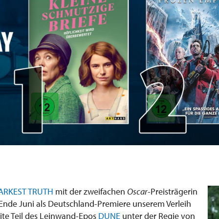
ARKEST TRUTH
mit der zweifachen
Oscar
-Preisträgerin
s Ende Juni als Deutschland-Premiere unserem Verleih
eite Teil des Leinwand-Epos
DUNE
unter der Regie von