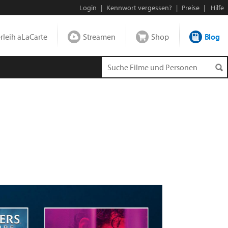
Login
|
Kennwort vergessen?
|
Preise
|
Hilfe
leih aLaCarte
Streamen
Shop
Blog