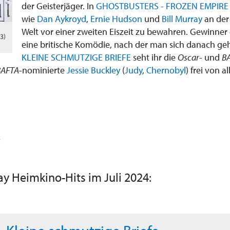
der Geisterjäger. In
GHOSTBUSTERS - FROZEN EMPIRE
wie
Dan Aykroyd
,
Ernie Hudson
und
Bill Murray
an der
Welt vor einer zweiten Eiszeit zu bewahren. Gewinner 
3)
eine britische Komödie, nach der man sich danach ge
KLEINE SCHMUTZIGE BRIEFE
seht ihr die
Oscar
- und
B
BAFTA
-nominierte
Jessie Buckley
(
Judy
,
Chernobyl
) frei von a
ay Heimkino-Hits im Juli 2024: