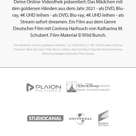
Deine Online-Videothek präsentiert: Das Mädchen mit
den goldenen Händen aus dem Jahr 2021 - als DVD, Blu-
ray, 4K UHD leihen - als DVD, Blu-ray, 4K UHD leihen - als
Stream sofort streamen. Ein Film aus dem Genre
Deutscher Film mit Corinna Harfouch von Katharina M.
Schubert. Film-Material © Wild Bunch.
Das Mädchen mit den goldenen Händen; 12; 19.08.2022; 3,1; 49; 103 Minuten; Corinna
Harfouch, Birte Schnöink, Peter René Lüdicke, Jörg Schüttauf, Gabriela Maria Schmeide,
Ulrike Krumbiegel; Deutscher Film, Drama;