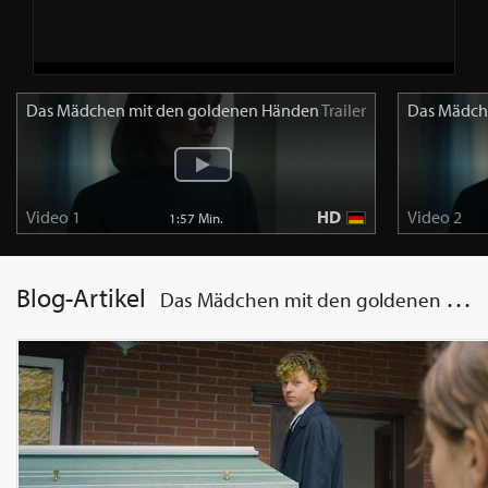
Das Mädchen mit den goldenen Händen
Trailer
Das Mädch
Video 1
HD
Video 2
1:57 Min.
Blog-Artikel
Das Mädchen mit den goldenen Händen