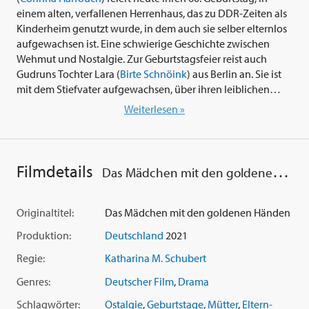
einem alten, verfallenen Herrenhaus, das zu DDR-Zeiten als
Kinderheim genutzt wurde, in dem auch sie selber elternlos
aufgewachsen ist. Eine schwierige Geschichte zwischen
Wehmut und Nostalgie. Zur Geburtstagsfeier reist auch
Gudruns Tochter Lara (
Birte Schnöink
) aus Berlin an. Sie ist
mit dem Stiefvater aufgewachsen, über ihren leiblichen
Vater wollte die Mutter nie sprechen, entsprechend
Weiterlesen »
angespannt ist das Verhältnis zwischen Mutter und Tochter.
Ausgerechnet während der Feier erfährt Gudrun, dass das
ehemalige Kinderheim an finanzkräftige Investoren
verkauft werden soll, die es zum Hotel ausbauen wollen.
Filmdetails
Das Mädchen mit den goldenen Händen
Eine wirtschaftliche Perspektive für die strukturarme Region
oder Ausverkauf der eigenen Geschichte? Über diese Frage
scheiden sich die Geister im Ort. Während Gudrun in den
Originaltitel:
Das Mädchen mit den goldenen Händen
nächsten Tagen alles daran setzt, das Kinderheim als
Produktion:
Deutschland
2021
Gemeinde- und Begegnungszentrum für alle Bewohner zu
erhalten, macht sich ihre Tochter Lara auf die Suche nach
Regie:
Katharina M. Schubert
ihrem Vater und einer Erklärung für die unnachgiebige
Genres:
Deutscher Film
,
Drama
Härte ihrer Mutter.
Schlagwörter:
Ostalgie
,
Geburtstage
,
Mütter
,
Eltern-