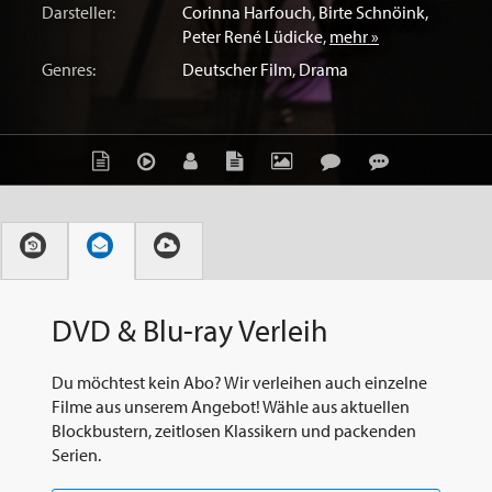
Darsteller:
Corinna Harfouch
,
Birte Schnöink
,
Peter René Lüdicke
,
mehr »
Genres:
Deutscher Film
,
Drama
DVD & Blu-ray Verleih
Du möchtest kein Abo? Wir verleihen auch einzelne
Filme aus unserem Angebot! Wähle aus aktuellen
Blockbustern, zeitlosen Klassikern und packenden
Serien.