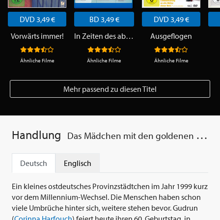
DVD 3,49 €
BD 3,49 €
DVD 3,49 €
Vorwärts immer!
In Zeiten des abnehmenden Lichts
Ausgeflogen
Ähnliche Filme
Ähnliche Filme
Ähnliche Filme
Mehr passend zu diesen Titel
Handlung
Das Mädchen mit den goldenen Händen
Deutsch
Englisch
Ein kleines ostdeutsches Provinzstädtchen im Jahr 1999 kurz
vor dem Millennium-Wechsel. Die Menschen haben schon
viele Umbrüche hinter sich, weitere stehen bevor. Gudrun
(
Corinna Harfouch
) feiert heute ihren 60. Geburtstag, in