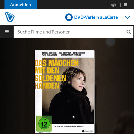
Anmelden
Login
|
DVD-Verleih aLaCarte
DVD-Verleih im Abo
Streamen
Shop
Blog