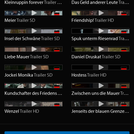
Kleinruppin forever
Trailer
HD
Das Geld anderer Leute
Trailer
Meier
Trailer
SD
Friendship!
Trailer
HD
Insel der Schwäne
Trailer
SD
Spuk unterm Riesenrad
Trailer
Liebe Mauer
Trailer
SD
Daniel Druskat
Trailer
SD
Jockei Monika
Trailer
SD
Hostess
Trailer
HD
Kundschafter des Friedens
Trailer
HD
Zwischen uns die Mauer
Trailer
Wenzel
Trailer
HD
Jenseits der blauen Grenze
Trail