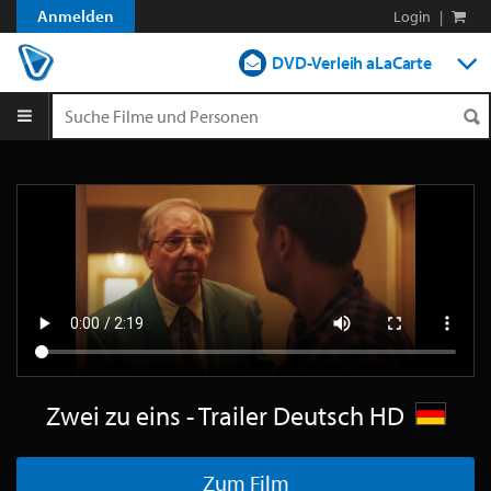
Anmelden
Login
|
DVD-Verleih aLaCarte
DVD-Verleih im Abo
Streamen
Shop
Blog
Zwei zu eins - Trailer Deutsch HD
Zum Film