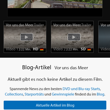
Vor uns das Meer
Trailer
Vor uns das Meer
Trailer
Vor u
Video 1
HD
Video 2
SD
Video
2:22 Min.
2:22 Min.
Blog-Artikel
Vor uns das Meer
Aktuell gibt es noch keine Artikel zu diesem Film.
Spannende News zu den besten
DVD und Blu-ray Starts
,
Collections
,
Starporträts
und
Gewinnspiele
findest du im
Blog
.
Aktuelle Artikel im Blog