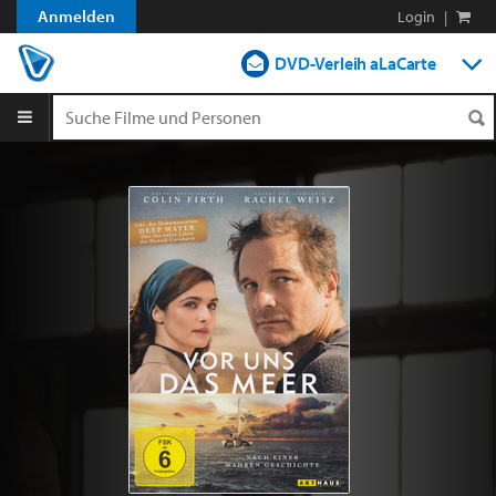
Anmelden
Login
|
DVD-Verleih aLaCarte
DVD-Verleih im Abo
Streamen
Shop
Blog