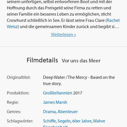
seinem unfertigen, selbst entworfenen Boot und mit der
Hoffnung durch das Preisgeld seine Firma zu retten und
seiner Familie ein besseres Leben zu ermöglichen, sticht
Crowhurst schließlich in See. Er lässt seine Frau Clare (
Rachel
Weisz
) und die gemeinsamen Kinder zurück und begibt sich
Hals über Kopf in ein Abenteuer, das Geschichte schreiben
Weiterlesen »
wird...
Donald Crowhursts gewagter Versuch, die Welt zu
umsegeln, gilt bis heute als ein Mysterium der
Filmdetails
Vor uns das Meer
Seefahrtsgeschichte. In den Hauptrollen des emotionalen
Dramas 'Vor uns das Meer' (2017) überzeugen die Oscar-
Gewinner
Colin Firth
(aus 'The King's Speech') als Donald
Originaltitel:
Deep Water / The Mercy - Based on the
Crowhurst und
Rachel Weisz
('The Fountain') als seine Frau
true story.
Clare. Auch die Nebenrollen sind mit
David Thewlis
('The
Produktion:
Großbritannien
2017
Theory of Everything') und
Ken Stott
('War & Peace')
hochkarätig besetzt. Regie führt Oscar-Gewinner
James
Regie:
James Marsh
Marsh
('The Theory of Everything'), das Drehbuch stammt
Genres:
Drama
,
Abenteuer
aus der Feder von Scott Z. Burns ('Side Effects'). Produziert
wurde 'The Mercy', so der britische Originaltitel, von
Schlagwörter:
Schiffe
,
Segeln
,
60er Jahre
,
Wahre
'Blueprint Pictures' (siehe u.a. 'The Best Exotic Marigold