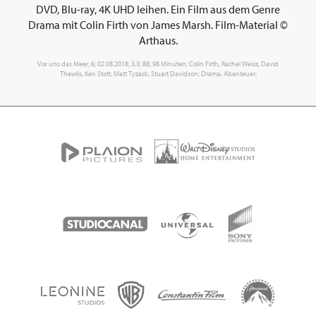
DVD, Blu-ray, 4K UHD leihen. Ein Film aus dem Genre
Drama mit Colin Firth von James Marsh. Film-Material ©
Arthaus.
Vor uns das Meer; 6; 02.08.2018; 3,3; 88; 98 Minuten; Colin Firth, Rachel Weisz, David
Thewlis, Ken Stott, Matt Tyzack, Stuart Davidson; Drama, Abenteuer;