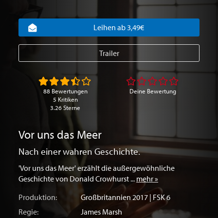
Leihen ab 3,49€
Trailer
88 Bewertungen
Deine Bewertung
5 Kritiken
3.26 Sterne
Vor uns das Meer
Nach einer wahren Geschichte.
'Vor uns das Meer' erzählt die außergewöhnliche
Geschichte von Donald Crowhurst ...
mehr »
Produktion:
Großbritannien
2017 | FSK 6
Regie:
James Marsh