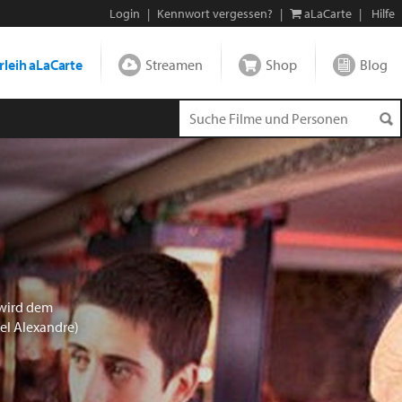
Login
|
Kennwort vergessen?
|
aLaCarte
|
Hilfe
leih aLaCarte
Streamen
Shop
Blog
 wird dem
el Alexandre)