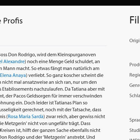
Fi
 Profis
Origi
Boss Don Rodrigo, wird dem Kleinspurganoven
l Alexandre
) noch eine Menge Geld schuldet, an
Prod
igen Mann macht. So etwas fängt man natürlich am
Regi
Elena Anaya
) verliebt. So ganz koscher scheint die
och nicht mal ansatzweise an sich ran, nur um den
Genr
 Etablissements nachzulaufen. Da Tatiana aber mit
Schl
, der Pacos Geldsorgen für immer verschwinden
ohnung ein. Doch leider ist Tatianas Plan so
usseligkeit gerechnet, noch mit der Tatsache, dass
is (
Rosa Maria Sardà
) zwar reich, aber gewiss nicht
Spra
e Metzgerin' nicht von ungefähr trägt. Dass
reisen ist, hilft der ganzen Sache ebenfalls nicht
Studi
 Don Rodrigo und der 'Metzgerin' anstrebt. Und