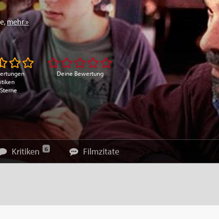
re
,
mehr »
ertungen
Deine Bewertung
itiken
 Sterne
6
Kritiken
Filmzitate