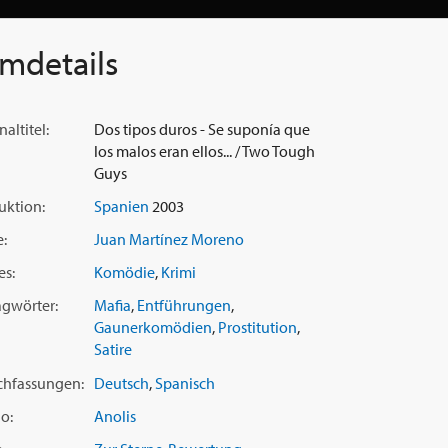
lmdetails
naltitel:
Dos tipos duros - Se suponía que
los malos eran ellos... / Two Tough
Guys
uktion:
Spanien
2003
e:
Juan Martínez Moreno
es:
Komödie
,
Krimi
agwörter:
Mafia
,
Entführungen
,
Gaunerkomödien
,
Prostitution
,
Satire
chfassungen:
Deutsch
,
Spanisch
o:
Anolis