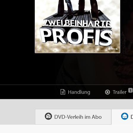
1
Handlung
Trailer
DVD-Verleih im
Abo