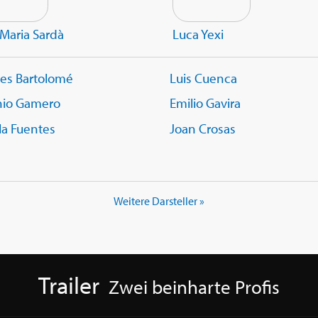
Maria Sardà
Luca Yexi
es Bartolomé
Luis Cuenca
nio Gamero
Emilio Gavira
la Fuentes
Joan Crosas
Weitere Darsteller »
Trailer
Zwei beinharte Profis