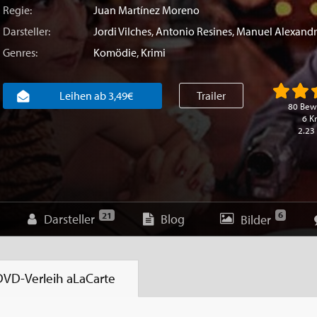
Regie:
Juan Martínez Moreno
Darsteller:
Jordi Vilches
,
Antonio Resines
,
Manuel Alexand
Genres:
Komödie
,
Krimi
Leihen ab 3,49€
Trailer
80 Bew
6 Kr
2.23
6
21
Darsteller
Blog
Bilder
DVD-Verleih
aLaCarte