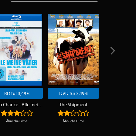
BD für 3,49 €
DVD für 3,49 €
DVD für 3,
Half a Chance - Alle meine Väter
The Shipment
Die Mafiosi
Ähnliche Filme
Ähnliche Filme
Ähnliche Fi