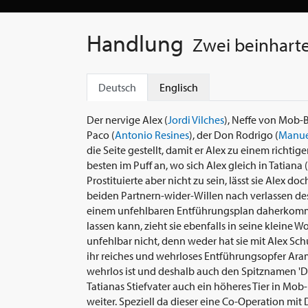
Handlung
Zwei beinharte
Deutsch
Englisch
Der nervige Alex (
Jordi Vilches
), Neffe von Mob-
Paco (
Antonio Resines
), der Don Rodrigo (
Manue
die Seite gestellt, damit er Alex zu einem richt
besten im Puff an, wo sich Alex gleich in Tatiana (
Prostituierte aber nicht zu sein, lässt sie Alex d
beiden Partnern-wider-Willen nach verlassen des
einem unfehlbaren Entführungsplan daherkommt
lassen kann, zieht sie ebenfalls in seine kleine W
unfehlbar nicht, denn weder hat sie mit Alex Sch
ihr reiches und wehrloses Entführungsopfer Aram
wehrlos ist und deshalb auch den Spitznamen 'Di
Tatianas Stiefvater auch ein höheres Tier in Mob-K
weiter. Speziell da dieser eine Co-Operation mit