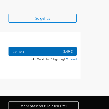
So geht's
Leihen
3,49 €
inkl. Mwst., für 7 Tage zzgl.
Versand
Mehr passend zu diesen Titel