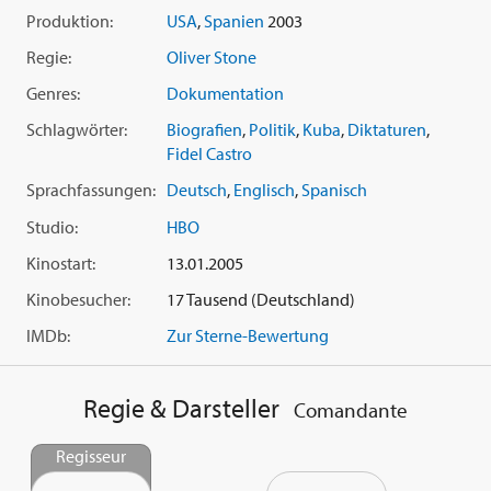
Supermacht USA über vier Jahrzehnte lang die Stirn bieten?
Produktion:
USA
,
Spanien
2003
Regie:
Oliver Stone
Genres:
Dokumentation
Schlagwörter:
Biografien
,
Politik
,
Kuba
,
Diktaturen
,
Fidel Castro
Sprachfassungen:
Deutsch
,
Englisch
,
Spanisch
Studio:
HBO
Kinostart:
13.01.2005
Kinobesucher:
17 Tausend (Deutschland)
IMDb:
Zur Sterne-Bewertung
Regie & Darsteller
Comandante
Regisseur