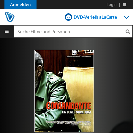
Anmelden
Login
|
DVD-Verleih aLaCarte
DVD-Verleih im Abo
Streamen
Shop
Blog