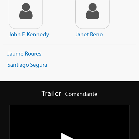
John F. Kennedy
Janet Reno
Jaume Roures
Santiago Segura
Trailer
Comandante