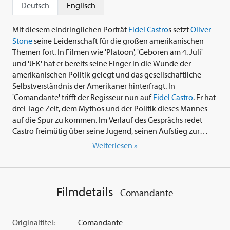
Deutsch
Englisch
Mit diesem eindringlichen Porträt
Fidel Castro
s setzt
Oliver
Stone
seine Leidenschaft für die großen amerikanischen
Themen fort. In Filmen wie 'Platoon', 'Geboren am 4. Juli'
und 'JFK' hat er bereits seine Finger in die Wunde der
amerikanischen Politik gelegt und das gesellschaftliche
Selbstverständnis der Amerikaner hinterfragt. In
'Comandante' trifft der Regisseur nun auf
Fidel Castro
. Er hat
drei Tage Zeit, dem Mythos und der Politik dieses Mannes
auf die Spur zu kommen. Im Verlauf des Gesprächs redet
Castro freimütig über seine Jugend, seinen Aufstieg zur
Macht und seine Einschätzungen zum gegenwärtigen
Weiterlesen »
Zustand seines Landes. Durch die private
Gesprächsatmosphäre kommt auch der Privatmann Castro
an die Oberfläche, der Sophia Loren verehrt, 'Titanic' nur auf
Video gesehen hat und niemals Psychiater war, da er dafür
Filmdetails
Comandante
einfach keine Zeit hatte. Stone verliert während der
Gespräche aber nie die grundlegende Frage aus den Augen:
Wie konnte der unbequeme Widersacher Castro der
Originaltitel:
Comandante