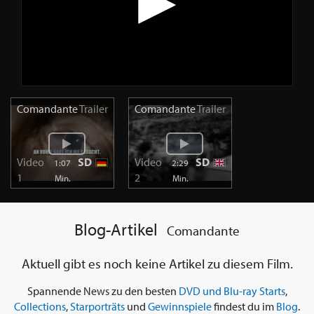
Comandante
Trailer
Comandante
Trailer
Video
SD
Video
SD
1:07
2:29
1
2
Min.
Min.
Blog-Artikel
Comandante
Aktuell gibt es noch keine Artikel zu diesem Film.
Spannende News zu den besten
DVD und Blu-ray Starts
,
Collections
,
Starporträts
und
Gewinnspiele
findest du im
Blog
.