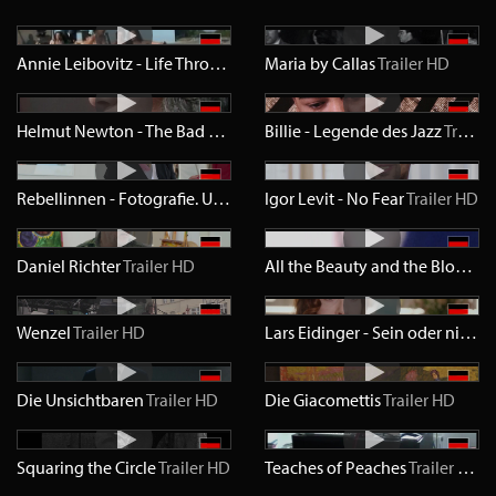
Annie Leibovitz - Life Through a Lense
Maria by Callas
Trailer
SD
Trailer
HD
Helmut Newton - The Bad and the Beautiful
Billie - Legende des Jazz
Trailer
HD
Trailer
Rebellinnen - Fotografie. Underground. DDR.
Igor Levit - No Fear
Trailer
HD
Trailer
HD
Daniel Richter
Trailer
HD
All the Beauty and the Bloodshed
Wenzel
Trailer
HD
Lars Eidinger - Sein oder nicht Sein
Die Unsichtbaren
Trailer
HD
Die Giacomettis
Trailer
HD
Squaring the Circle
Trailer
HD
Teaches of Peaches
Trailer
HD