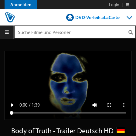
Anmelden
Login
|
DVD-Verleih aLaCarte
DVD-Verleih im Abo
Streamen
Shop
Blog
Body of Truth - Trailer Deutsch HD