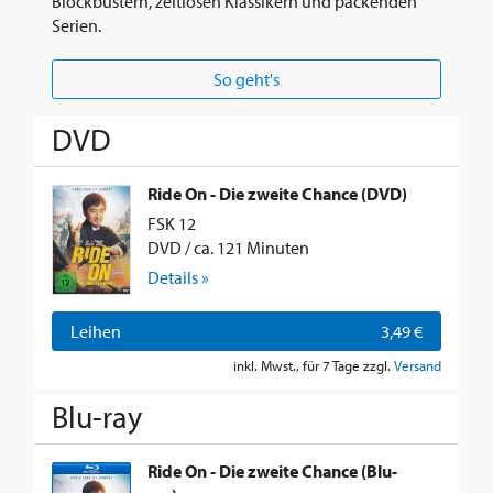
Blockbustern, zeitlosen Klassikern und packenden
Serien.
So geht's
DVD
Ride On - Die zweite Chance (DVD)
FSK 12
DVD / ca. 121 Minuten
Details »
Leihen
3,49 €
inkl. Mwst., für 7 Tage zzgl.
Versand
Blu-ray
Ride On - Die zweite Chance (Blu-