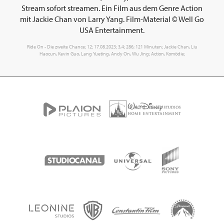
Stream sofort streamen. Ein Film aus dem Genre Action
mit Jackie Chan von Larry Yang. Film-Material © Well Go
USA Entertainment.
Ride On - Die zweite Chance; 12; 17.08.2023; 3,4; 286; 121 Minuten; Jackie Chan, Liu
Haocun, Kevin Guo, Lang Yueting, Andy On, Wu Jing; Action, Komödie;