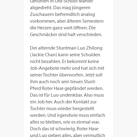
Gefühlen in Old-School Manier
abgedreht. Das mag jüngeren
Zuschauern befremdlich analog
vorkommen, aber älteren Semestern
die Herzen ganz weit öffnen. Die
Geschmäcker sind halt verschieden.
Der alternde Stuntman Luo Zhilong
(Jackie Chan) kann seine Schulden
nicht bezahlen. Er bekommt keine
Job-Angebote mehr und hat sich mit
seiner Tochter überworfen. Jetzt soll
ihm auch noch sein treues Stunt-
Pferd Roter Hase gepfändet werden.
Das ist für Luo undenkbar. Also muss
ein Job her. Auch der Kontakt zur
Tochter muss wieder hergestellt
werden. Und irgendwie muss einfach
alles so bleiben, wie es einmal war.
Doch das ist schwierig. Roter Hase
und Luo geben alles, aber vermutlich