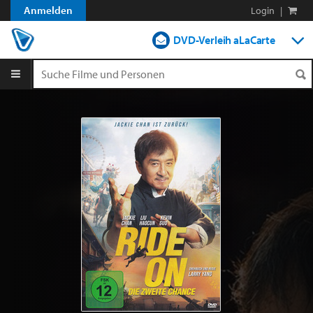
Anmelden
Login
|
DVD-Verleih aLaCarte
DVD-Verleih im Abo
Streamen
Shop
Blog