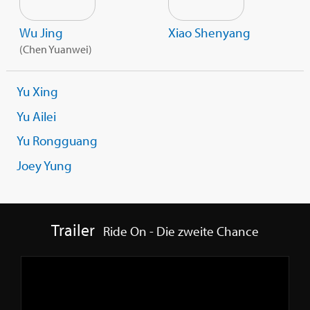
Wu Jing
Xiao Shenyang
(
Chen Yuanwei
)
Yu Xing
Yu Ailei
Yu Rongguang
Joey Yung
Trailer
Ride On - Die zweite Chance