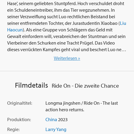
Hase', seinem geliebten Stuntpferd. Hoch verschuldet droht
ein Schuldeneintreiber, ihm das Tier wegzunehmen. In
seiner Verzweiflung sucht Luo rechtlichen Beistand bei
seiner entfremdeten Tochter, der Jurastudentin Xiaobao (
Liu
Haocun
). Als eine Gruppe von Schlägern das Geld mit
Gewalt einfordern will, verabreichen der Stuntman und sein
Vierbeiner den Schurken eine Tracht Prügel. Das Video
dieses verrückten Kampfes geht viral und beschert Luo neue
Jobs, zieht aber auch den Zorn der Kredithaie auf sich...
Weiterlesen »
Jackie Chan
zählt zu den größten Actionstars aller Zeiten.
Die Leinwand-Legende war im Hongkong-Kino ('Drunken
Master') ebenso erfolgreich wie in Hollywood ('Rush Hour').
Filmdetails
Ride On - Die zweite Chance
In der Actionkomödie 'Ride On - Die zweite Chance' (2023)
präsentiert sich der agile Superstar unter der Regie von
Larry
Yang
endlich wieder so, wie seine Fans ihn kennen und
Originaltitel:
Longma jingshen / Ride On - The last
lieben. Sein unverwechselbarer Kampfstil, einfallsreich
action hero returns.
inszenierte Action-Sequenzen und ein Pferd, das Martial-
Produktion:
China
2023
Arts beherrscht, sorgen für Spaß und Spannung.
Regie:
Larry Yang