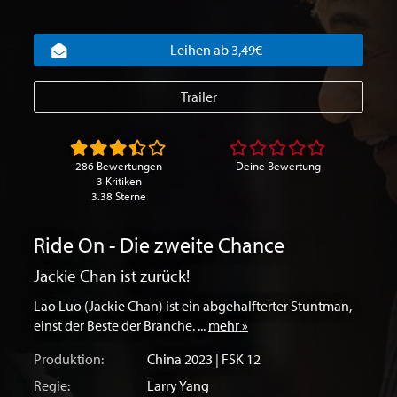
Leihen ab 3,49€
Trailer
286 Bewertungen
Deine Bewertung
3 Kritiken
3.38 Sterne
Ride On - Die zweite Chance
Jackie Chan ist zurück!
Lao Luo (Jackie Chan) ist ein abgehalfterter Stuntman,
einst der Beste der Branche. ...
mehr »
Produktion:
China
2023 | FSK 12
Regie:
Larry Yang