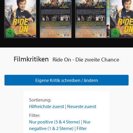
Filmkritiken
Ride On - Die zweite Chance
Eigene Kritik schreiben / ändern
Sortierung:
Hilfreichste zuerst
|
Neueste zuerst
Filter:
Nur positive (5 & 4 Sterne)
|
Nur
negative (1 & 2 Sterne)
|
Filter