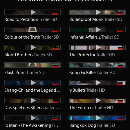
Road to Perdition
Trailer
SD
Bulletproof Monk
Trailer
SD
Colour of the Truth
Trailer
SD
Infernal Affairs 2
Trailer
SD
Blood Brothers
Trailer
SD
The Protector
Trailer
HD
Flash Point
Trailer
SD
Kung Fu Killer
Trailer
HD
Shang-Chi and the Legend of the Ten Rings
9 Bullets
Trailer
Trailer
HD
HD
Das Spiel des Killers
Trailer
HD
The Enforcer
Trailer
HD
Ip Man - The Awakening
Trailer
HD
Bangkok Dog
Trailer
SD