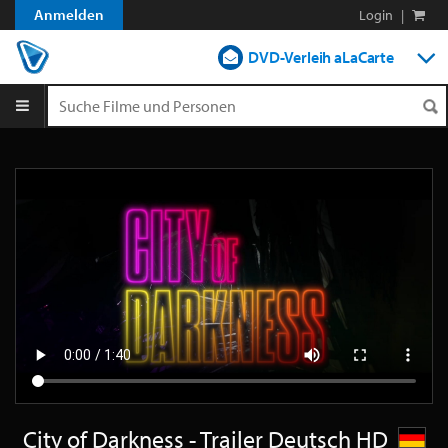
Anmelden
Login
|
DVD-Verleih aLaCarte
DVD-Verleih im Abo
Streamen
Shop
Blog
City of Darkness - Trailer Deutsch HD