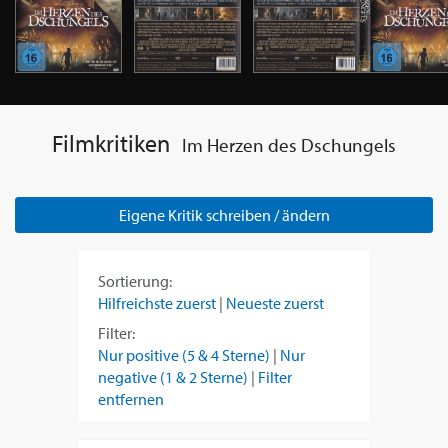
Filmkritiken
Im Herzen des Dschungels
Eigene Kritik schreiben / ändern
Sortierung:
Hilfreichste zuerst
|
Neueste zuerst
Filter:
Nur positive (5 & 4 Sterne)
|
Nur
negative (1 & 2 Sterne)
|
Filter
entfernen