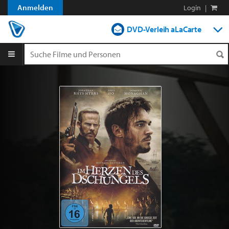
Anmelden
Login
|
DVD-Verleih aLaCarte
DVD-Verleih im Abo
Streamen
Shop
Blog