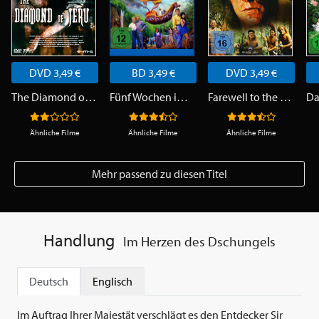
DVD 3,49 €
BD 3,49 €
DVD 3,49 €
The Diamond of Jeru
Fünf Wochen im Ballon
Farewell to the King
Ähnliche Filme
Ähnliche Filme
Ähnliche Filme
Mehr passend zu diesen Titel
Handlung
Im Herzen des Dschungels
Deutsch
Englisch
Im Auftrag Ihrer Majestät verschlägt es den Entdecker Sir