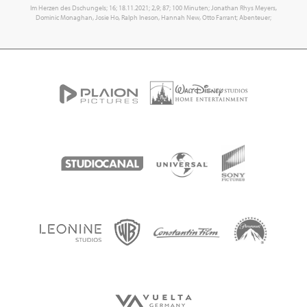
Im Herzen des Dschungels; 16; 18.11.2021; 2,9; 87; 100 Minuten; Jonathan Rhys Meyers,
Dominic Monaghan, Josie Ho, Ralph Ineson, Hannah New, Otto Farrant; Abenteuer;