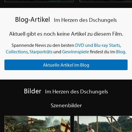
Blog-Artikel
Im Herzen des Dschungels
Aktuell gibt es noch keine Artikel zu diesem Film.
Spannende News zu den besten
DVD und Blu-ray Starts
,
Collections
,
Starporträts
und
Gewinnspiele
findest du im
Blog
.
Aktuelle Artikel im Blog
Bilder
Im Herzen des Dschungels
Szenenbilder