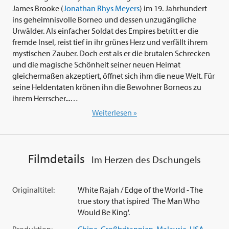
James Brooke (
Jonathan Rhys Meyers
) im 19. Jahrhundert
ins geheimnisvolle Borneo und dessen unzugängliche
Urwälder. Als einfacher Soldat des Empires betritt er die
fremde Insel, reist tief in ihr grünes Herz und verfällt ihrem
mystischen Zauber. Doch erst als er die brutalen Schrecken
und die magische Schönheit seiner neuen Heimat
gleichermaßen akzeptiert, öffnet sich ihm die neue Welt. Für
seine Heldentaten krönen ihn die Bewohner Borneos zu
ihrem Herrscher...
Weiterlesen »
Actionreich und visuell berauschend erzählt das packende
Abenteuerepos 'Edge of the World - Im Herzen des
Dschungels' (2021) von Regisseur
Michael Haussman
die
unglaubliche wahre Geschichte eines Mannes, der auszog,
Filmdetails
Im Herzen des Dschungels
um König zu werden. Das schillernde Leben von James
Brooke diente bereits Literaten wie Rudyard Kipling und
Joseph Conrad als Inspiration für ihre Werke.
Jonathan Rhys
Originaltitel:
White Rajah / Edge of the World - The
Meyers
(aus Filmen wie 'Match Point' und der Serie 'Die
true story that ispired 'The Man Who
Tudors') begeistert in der Rolle des Entdeckers, 'Der Herr der
Would Be King'.
Ringe' Star
Dominic Monaghan
steht ihm in der Nebenrolle
Produktion:
China
,
Großbritannien
,
Malaysia
,
USA