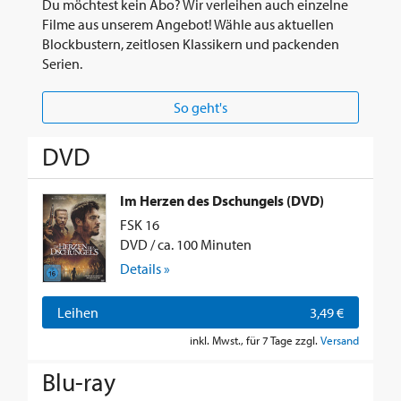
Du möchtest kein Abo? Wir verleihen auch einzelne
Filme aus unserem Angebot! Wähle aus aktuellen
Blockbustern, zeitlosen Klassikern und packenden
Serien.
So geht's
DVD
Im Herzen des Dschungels (DVD)
FSK 16
DVD / ca. 100 Minuten
Details »
Leihen
3,49 €
inkl. Mwst., für 7 Tage zzgl.
Versand
Blu-ray