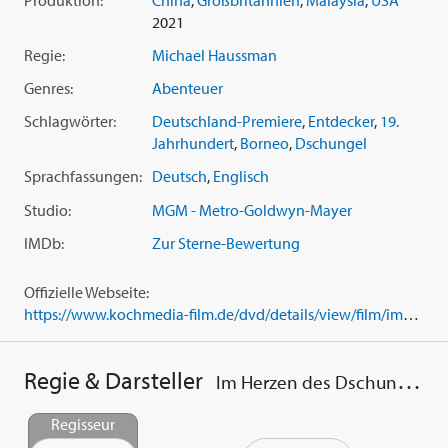
als Arthur Crookshank zur Seite.
2021
Regie:
Michael Haussman
Genres:
Abenteuer
Schlagwörter:
Deutschland-Premiere
,
Entdecker
,
19.
Jahrhundert
,
Borneo
,
Dschungel
Sprachfassungen:
Deutsch
,
Englisch
Studio:
MGM - Metro-Goldwyn-Mayer
IMDb:
Zur Sterne-Bewertung
Offizielle Webseite:
https://www.kochmedia-film.de/dvd/details/view/film/im_herzen_des_dschungels_dvd/
Regie & Darsteller
Im Herzen des Dschungels
Regisseur