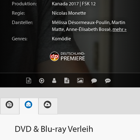
Produktion:
Kanada
2017 | FSK 12
Regie:
Nicolas Monette
Darsteller:
Mélissa Désormeaux-Poulin
,
Martin
Matte
,
Anne-Élisabeth Bossé
,
mehr »
Genres:
Komödie
DVD & Blu-ray Verleih