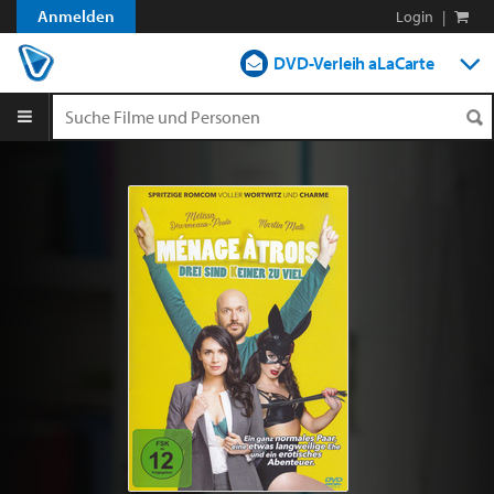
Anmelden
Login
|
DVD-Verleih aLaCarte
DVD-Verleih im Abo
Streamen
Shop
Blog