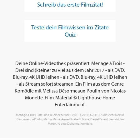
Schreib das erste Filmzitat!
Teste dein Filmwissen im Zitate
Quiz
Deine Online-Videothek präsentiert: Menage à Trois -
Drei sind (k)einer zu viel aus dem Jahr 2017 - als DVD,
Blu-ray, 4K UHD leihen - als DVD, Blu-ray, 4K UHD leihen
- als Stream sofort streamen. Ein Film aus dem Genre
Komödie mit Mélissa Désormeaux-Poulin von Nicolas
Monette. Film-Material © Lighthouse Home
Entertainment.
Menage à Trois - Drei sind (k)einer zu viel; 12; 01.11.2018; 3,5; 31; 87 Minuten; Mélissa
Désormeaux-Poulin, Martin Matte, Anne-Élisabeth Bossé, Daniel Parent, Jean-Moïse
Martin, Katrine Duhaime; Komödie;