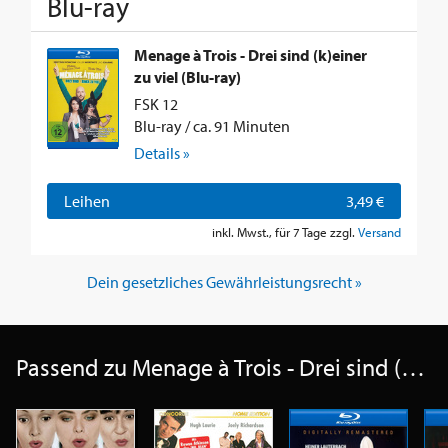
Blu-ray
Menage à Trois - Drei sind (k)einer
zu viel (Blu-ray)
FSK 12
Blu-ray / ca. 91 Minuten
Details »
Leihen
3,49 €
inkl. Mwst., für 7 Tage zzgl.
Versand
Dein gesetzliches Gewährleistungsrecht »
Passend zu Menage à Trois - Drei sind (k)einer zu viel