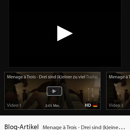
Menage à Trois - Drei sind (k)einer zu viel
Trailer
Menage à Tr
Video 1
HD
Video 2
2:05 Min.
Blog-Artikel
Menage à Trois - Drei sind (k)einer zu viel