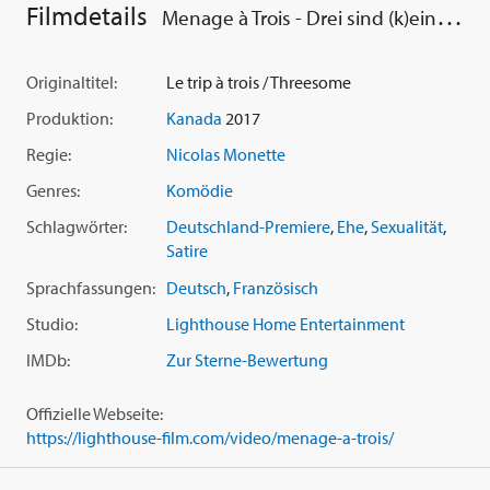
Filmdetails
Menage à Trois - Drei sind (k)einer zu viel
Originaltitel:
Le trip à trois / Threesome
Produktion:
Kanada
2017
Regie:
Nicolas Monette
Genres:
Komödie
Schlagwörter:
Deutschland-Premiere
,
Ehe
,
Sexualität
,
Satire
Sprachfassungen:
Deutsch
,
Französisch
Studio:
Lighthouse Home Entertainment
IMDb:
Zur Sterne-Bewertung
Offizielle Webseite:
https://lighthouse-film.com/video/menage-a-trois/