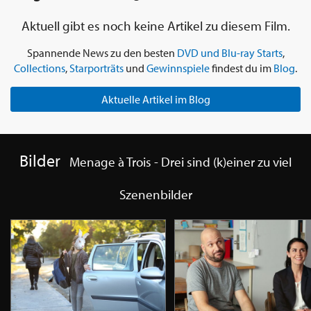
Aktuell gibt es noch keine Artikel zu diesem Film.
Spannende News zu den besten
DVD und Blu-ray Starts
,
Collections
,
Starporträts
und
Gewinnspiele
findest du im
Blog
.
Aktuelle Artikel im Blog
Bilder
Menage à Trois - Drei sind (k)einer zu viel
Szenenbilder