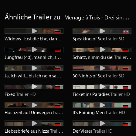
Ähnliche Trailer zu
Menage à Trois - Drei sind (k)einer zu viel
Widows - Erst die Ehe, dann das Vergnügen
Speaking of Sex
Trailer
SD
Trailer
SD
Jungfrau (40), männlich, sucht...
Trailer
Schatz, nimm du sie!
SD
Trailer
HD
Ja, ich will... bis ich nein sage
Trailer
30 Nights of Sex
HD
Trailer
SD
Fixed
Trailer
HD
Ticket ins Paradies
Trailer
HD
Hochzeit auf Umwegen
Trailer
HD
It's Raining Men
Trailer
HD
Liebesbriefe aus Nizza
Trailer
HD
Der Vierer
Trailer
HD