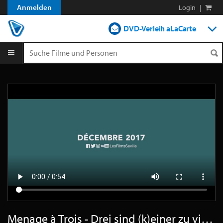
Anmelden
Login
|
DVD-Verleih aLaCarte
DVD-Verleih im Abo
Streamen
Shop
Blog
Menage à Trois - Drei sind (k)einer zu viel - Teaser Französisch SD