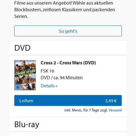
Filme aus unserem Angebot! Wähle aus aktuellen
Blockbustern, zeitlosen Klassikern und packenden
Serien.
So geht's
DVD
Cross 2 - Cross Wars (DVD)
FSK 16
DVD / ca. 94 Minuten
Details »
Leihen
3,49 €
inkl. Mwst., für 7 Tage zzgl.
Versand
Blu-ray