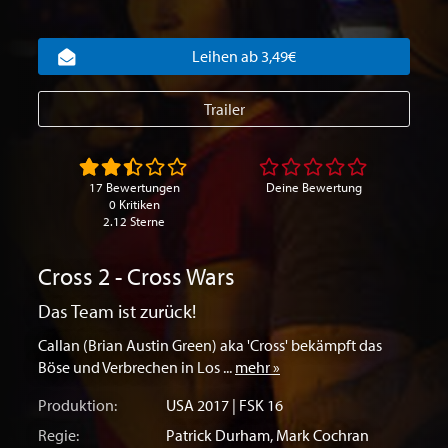
Leihen ab 3,49€
Trailer
17 Bewertungen
Deine Bewertung
0 Kritiken
2.12 Sterne
Cross 2 - Cross Wars
Das Team ist zurück!
Callan (Brian Austin Green) aka 'Cross' bekämpft das
Böse und Verbrechen in Los ...
mehr »
Produktion:
USA
2017 | FSK 16
Regie:
Patrick Durham
,
Mark Cochran