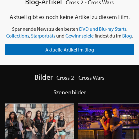
Blog-Artikel
Cross 2 - Cross Wars
Aktuell gibt es noch keine Artikel zu diesem Film.
Spannende News zu den besten
DVD und Blu-ray Starts
,
Collections
,
Starporträts
und
Gewinnspiele
findest du im
Blog
.
Aktuelle Artikel im Blog
Bilder
Cross 2 - Cross Wars
Szenenbilder