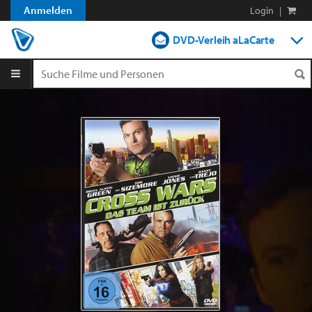
Anmelden
Login
|
DVD-Verleih aLaCarte
DVD-Verleih im Abo
Streamen
Shop
Blog