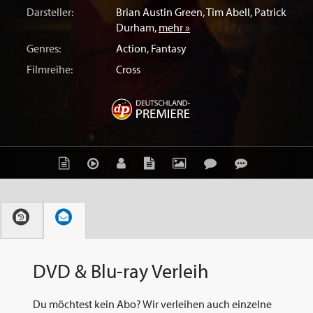
Darsteller:
Brian Austin Green
,
Tim Abell
,
Patrick
Durham
,
mehr »
Genres:
Action
,
Fantasy
Filmreihe:
Cross
DVD & Blu-ray Verleih
Du möchtest kein Abo? Wir verleihen auch einzelne