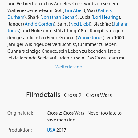
und Verbrechen in Los Angeles. Cross wird von seinem
Waffenexperten-Team Riot (
Tim Abell
), War (
Patrick
Durham
), Shark (
Jonathan Sachar
), Lucia (
Lori Heuring
),
Ranger (
André Gordon
), Saint (
Ned Liebl
), Blackfire (
Juhahn
Jones
) und Nuke unterstützt. Ihr größter Kampf ist gegen
den gefährlichsten Feind Gunnar (
Vinnie Jones
), ein 1000-
jähriger Wikinger, der verflucht ist, für immer zu leben.
Gunnars einzige Chance, sein Leben zu beenden, ist die
letzte lebende Seele auf Erden zu sein. Das Cross-Team muss
Gunnar stoppen, bevor er die Menschheit vernichtet.
Weiterlesen »
Filmdetails
Cross 2 - Cross Wars
Originaltitel:
Cross 2: Cross Wars - Never too late to
save mankind!
Produktion:
USA
2017