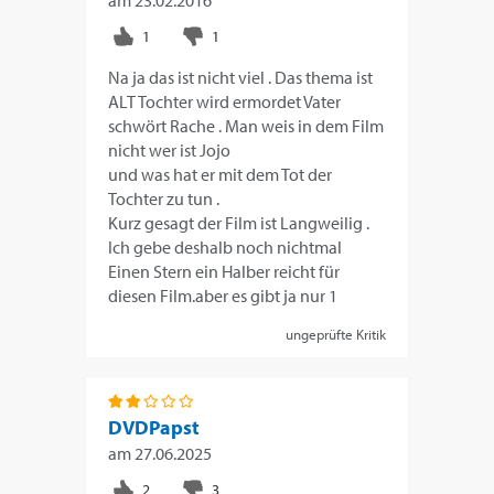
am
23.02.2016
Na ja das ist nicht viel . Das thema ist
ALT Tochter wird ermordet Vater
schwört Rache . Man weis in dem Film
nicht wer ist Jojo
und was hat er mit dem Tot der
Tochter zu tun .
Kurz gesagt der Film ist Langweilig .
Ich gebe deshalb noch nichtmal
Einen Stern ein Halber reicht für
diesen Film.aber es gibt ja nur 1
ungeprüfte Kritik
DVDPapst
am
27.06.2025