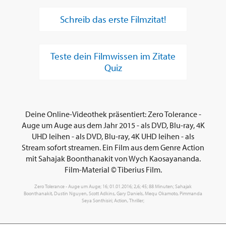
Schreib das erste Filmzitat!
Teste dein Filmwissen im Zitate
Quiz
Deine Online-Videothek präsentiert: Zero Tolerance -
Auge um Auge aus dem Jahr 2015 - als DVD, Blu-ray, 4K
UHD leihen - als DVD, Blu-ray, 4K UHD leihen - als
Stream sofort streamen. Ein Film aus dem Genre Action
mit Sahajak Boonthanakit von Wych Kaosayananda.
Film-Material © Tiberius Film.
Zero Tolerance - Auge um Auge; 16; 01.01.2016; 2,6; 45; 88 Minuten; Sahajak
Boonthanakit, Dustin Nguyen, Scott Adkins, Gary Daniels, Mequ Okamoto, Pimmanda
Seya Sonthisiri; Action, Thriller;