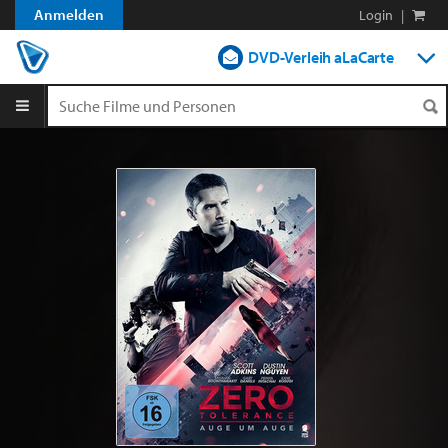
Anmelden
Login
|
DVD-Verleih aLaCarte
DVD-Verleih im Abo
Streamen
Shop
Blog