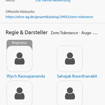
IMDb:
Zur Sterne-Bewertung
Offizielle Webseite:
https://alive-ag.de/gesamtkatalog/29932/zero-tolerance
Regie & Darsteller
Zero Tolerance - Auge um Auge
Regisseur
Wych Kaosayananda
Sahajak Boonthanakit