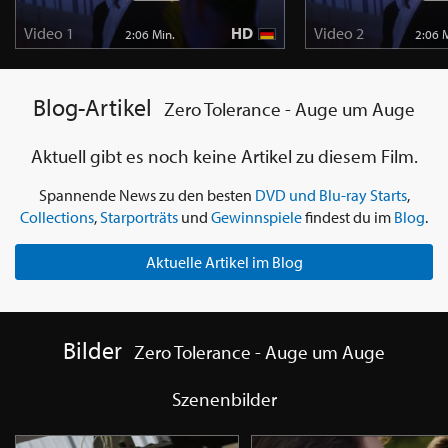
Video 1
HD
Video 2
2:06 Min.
2:06 
Blog-Artikel
Zero Tolerance - Auge um Auge
Aktuell gibt es noch keine Artikel zu diesem Film.
Spannende News zu den besten
DVD und Blu-ray Starts
,
Collections
,
Starporträts
und
Gewinnspiele
findest du im
Blog
.
Aktuelle Artikel im Blog
Bilder
Zero Tolerance - Auge um Auge
Szenenbilder