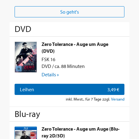
So geht's
DVD
Zero Tolerance - Auge um Auge
(DVD)
FSK 16
DVD / ca. 88 Minuten
Details »
Leihen
3,49 €
inkl. Mwst., für 7 Tage zzgl.
Versand
Blu-ray
Zero Tolerance - Auge um Auge (Blu-
ray 2D/3D)