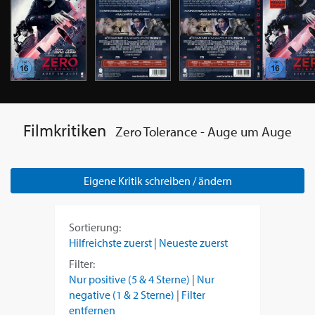
Filmkritiken
Zero Tolerance - Auge um Auge
Eigene Kritik schreiben / ändern
Sortierung:
Hilfreichste zuerst
|
Neueste zuerst
Filter:
Nur positive (5 & 4 Sterne)
|
Nur
negative (1 & 2 Sterne)
|
Filter
entfernen