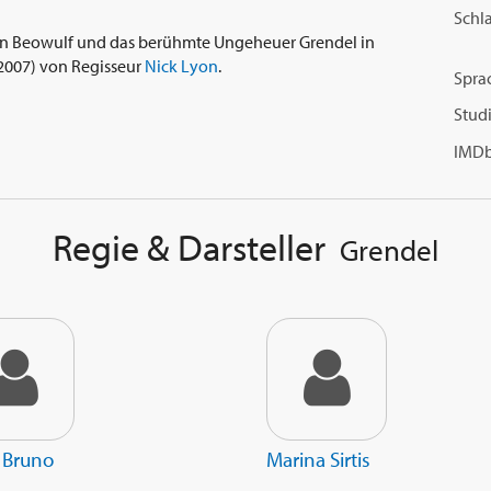
Schl
en Beowulf und das berühmte Ungeheuer Grendel in
(2007) von Regisseur
Nick Lyon
.
Spra
Studi
IMDb
Regie & Darsteller
Grendel
 Bruno
Marina Sirtis