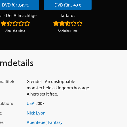
DVD für 3,49 €
DVD für 3,49 €
DVD für 3,
r - Der Allmächtige
Tartarus
Ähnliche Filme
Ähnliche Filme
Ähnliche Fi
lmdetails
naltitel:
Grendel - An unstoppable
monster held a kingdom hostage.
A hero set it free.
uktion:
USA
2007
e:
Nick Lyon
es:
Abenteuer
,
Fantasy