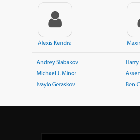
Alexis Kendra
Maxi
Andrey Slabakov
Harry
Michael J. Minor
Assen
Ivaylo Geraskov
Ben C