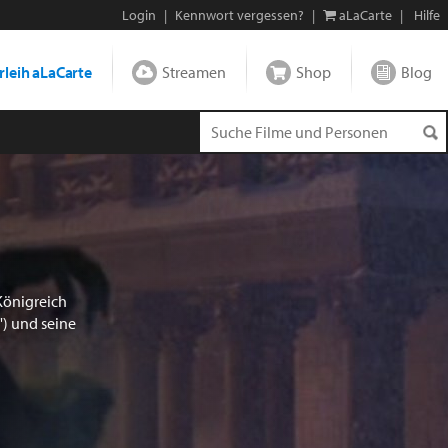
Login
|
Kennwort vergessen?
|
aLaCarte
|
Hilfe
leih aLaCarte
Streamen
Shop
Blog
Königreich
') und seine