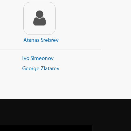
Atanas Srebrev
Ivo Simeonov
George Zlatarev