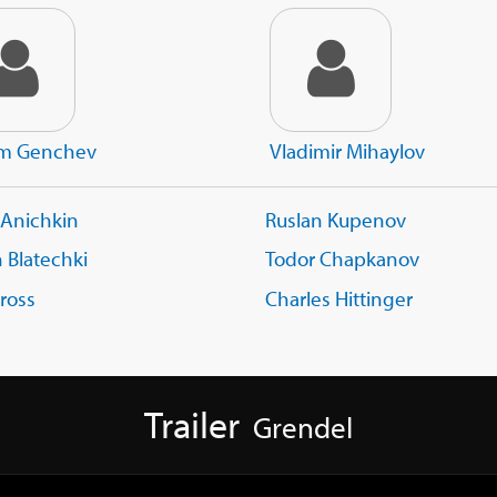
m Genchev
Vladimir Mihaylov
 Anichkin
Ruslan Kupenov
 Blatechki
Todor Chapkanov
ross
Charles Hittinger
Trailer
Grendel