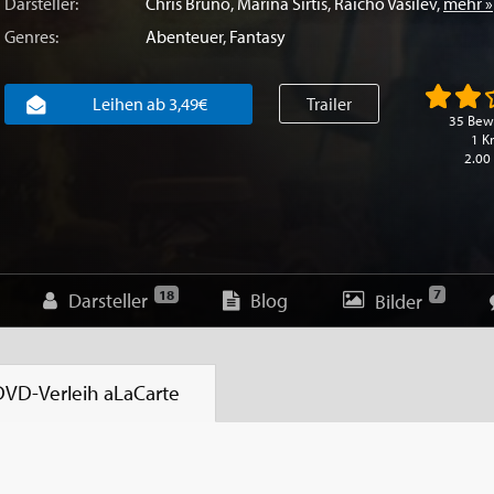
Darsteller:
Chris Bruno
,
Marina Sirtis
,
Raicho Vasilev
,
mehr »
Genres:
Abenteuer
,
Fantasy
Leihen ab 3,49€
Trailer
35 Bew
1 Kr
2.00
7
18
Darsteller
Blog
Bilder
DVD-Verleih
aLaCarte