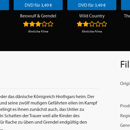
DVD für 3,49 €
DVD für 3,49 €
Beowulf & Grendel
Wild Country
Tho
Ähnliche Filme
Ähnliche Filme
Fi
Origi
der das dänische Königreich Hrothgars heim. Der
) und seine zwölf mutigen Gefährten eilen im Kampf
Prod
elingt es ihnen zunächst auch, das Untier zu
Regi
n Schatten der Trauer weil alle Kinder des
rfür Rache zu üben und Grendel endgültig den
Genr
..