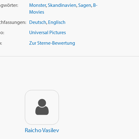
agwörter:
Monster
,
Skandinavien
,
Sagen
,
B-
Movies
chfassungen:
Deutsch
,
Englisch
o:
Universal Pictures
:
Zur Sterne-Bewertung
Raicho Vasilev