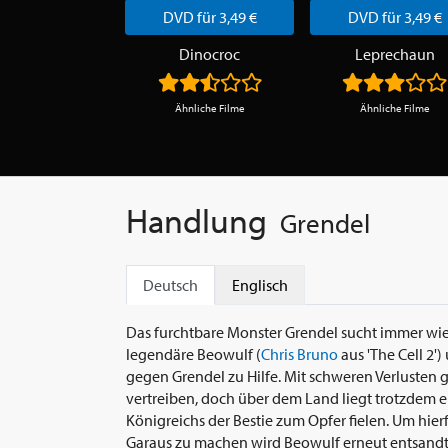
DVD für 3,49 €
DVD für 3,49 €
Dinocroc
Leprechaun
Ähnliche Filme
Ähnliche Filme
Handlung
Grendel
Deutsch
Englisch
Das furchtbare Monster Grendel sucht immer wie
legendäre Beowulf (
Chris Bruno
aus 'The Cell 2'
gegen Grendel zu Hilfe. Mit schweren Verlusten g
vertreiben, doch über dem Land liegt trotzdem ei
Königreichs der Bestie zum Opfer fielen. Um hie
Garaus zu machen wird Beowulf erneut entsandt.