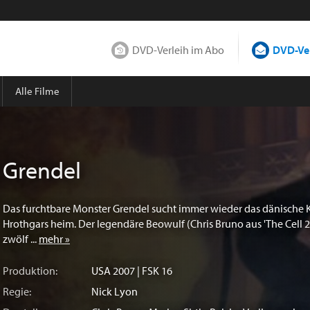
DVD-Verleih im Abo
DVD-Ver
Alle Filme
Grendel
Das furchtbare Monster Grendel sucht immer wieder das dänische 
Hrothgars heim. Der legendäre Beowulf (Chris Bruno aus 'The Cell 2
zwölf ...
mehr »
Produktion:
USA
2007 | FSK 16
Regie:
Nick Lyon