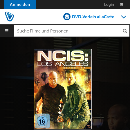
Anmelden
Login
|
DVD-Verleih aLaCarte
DVD-Verleih im Abo
Streamen
Shop
Blog