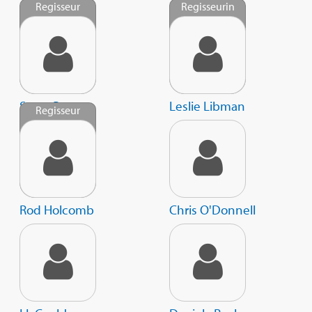
Regisseur
Regisseurin
Steve Boyum
Leslie Libman
Regisseur
Rod Holcomb
Chris O'Donnell