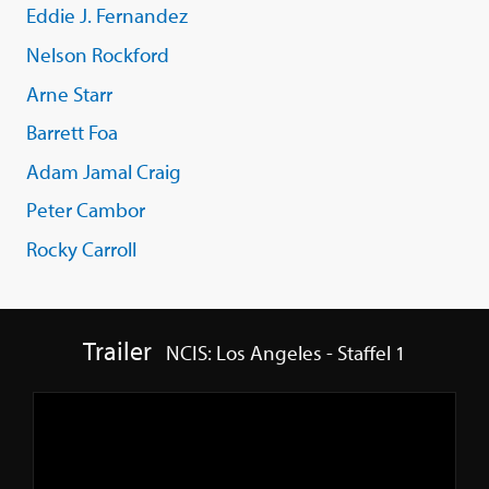
Eddie J. Fernandez
Nelson Rockford
Arne Starr
Barrett Foa
Adam Jamal Craig
Peter Cambor
Rocky Carroll
Trailer
NCIS: Los Angeles - Staffel 1