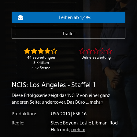
Leihen ab 1,49€
Trailer
44 Bewertungen
Deine Bewertung
3 Kritiken
3.52 Sterne
NCIS: Los Angeles - Staffel 1
Diese Erfolgsserie zeigt das 'NCIS' von einer ganz
anderen Seite: undercover. Das Büro ...
mehr »
Produktion:
USA
2010 | FSK 16
Regie:
Steve Boyum
,
Leslie Libman
,
Rod
Holcomb
,
mehr »