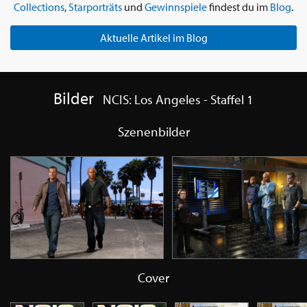
Collections
,
Starporträts
und
Gewinnspiele
findest du im
Blog
.
Aktuelle Artikel im Blog
Bilder
NCIS: Los Angeles - Staffel 1
Szenenbilder
Cover