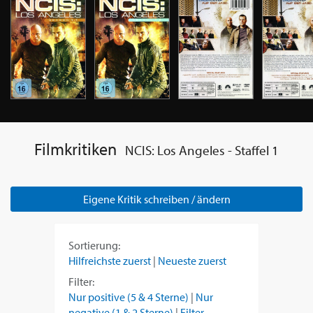
Filmkritiken
NCIS: Los Angeles - Staffel 1
Eigene Kritik schreiben / ändern
Sortierung:
Hilfreichste zuerst
|
Neueste zuerst
Filter:
Nur positive (5 & 4 Sterne)
|
Nur
negative (1 & 2 Sterne)
|
Filter