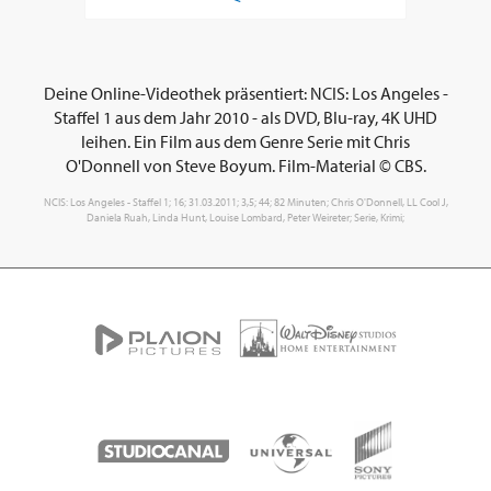
Deine Online-Videothek präsentiert: NCIS: Los Angeles -
Staffel 1 aus dem Jahr 2010 - als DVD, Blu-ray, 4K UHD
leihen. Ein Film aus dem Genre Serie mit Chris
O'Donnell von Steve Boyum. Film-Material © CBS.
NCIS: Los Angeles - Staffel 1; 16; 31.03.2011; 3,5; 44; 82 Minuten; Chris O'Donnell, LL Cool J,
Daniela Ruah, Linda Hunt, Louise Lombard, Peter Weireter; Serie, Krimi;