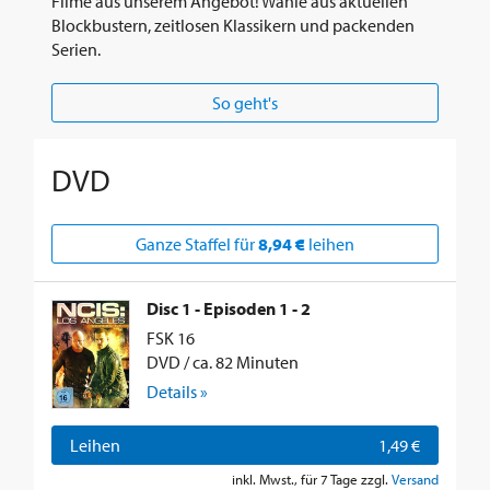
Filme aus unserem Angebot! Wähle aus aktuellen
Blockbustern, zeitlosen Klassikern und packenden
Serien.
So geht's
DVD
Ganze Staffel für
8,94 €
leihen
Disc 1 - Episoden 1 - 2
FSK 16
DVD / ca. 82 Minuten
Details »
Leihen
1,49 €
inkl. Mwst., für 7 Tage zzgl.
Versand