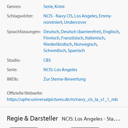
05. Die Koreanerin
Genres:
Serie
,
Krimi
06. Tinte in den Adern
07. Alina
Schlagwörter:
NCIS - Navy CIS
,
Los Angeles
,
Emmy-
08. Paranoid
nominiert
,
Undercover
09. Das Phantom
Sprachfassungen:
Deutsch
,
Deutsch (barrierefrei)
,
Englisch
,
10. Die Last der Schuld
Finnisch
,
Französisch
,
Italienisch
,
11. Durch die Wand
Niederländisch
,
Norwegisch
,
12. Aus einem anderen Leben
Schwedisch
,
Spanisch
13. Vermisst
14. Der Holländer
Studio:
CBS
15. Banküberfall
Serie:
NCIS: Los Angeles
16. Die perfekte Tarnung
17. Der rasende Blitz
IMDb:
Zur Sterne-Bewertung
18. Der kleine Bruder
19. Die letzte Runde
Offizielle Webseite:
20. Die Reichen und die Schönen
https://uphe.universalpictures.de/m/navy_cis_la_s1_1_mb
21. Im Herzen der Stadt
22. Hettys Entscheidung
23. Aufgeflogen
Regie & Darsteller
NCIS: Los Angeles - Staffel 1
24. Unter Beobachtung