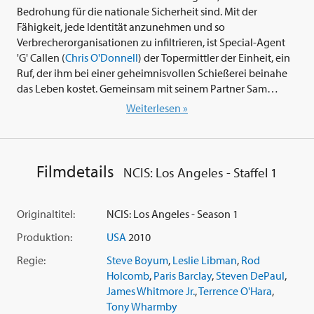
Bedrohung für die nationale Sicherheit sind. Mit der
Fähigkeit, jede Identität anzunehmen und so
Verbrecherorganisationen zu infiltrieren, ist Special-Agent
'G' Callen (
Chris O'Donnell
) der Topermittler der Einheit, ein
Ruf, der ihm bei einer geheimnisvollen Schießerei beinahe
das Leben kostet. Gemeinsam mit seinem Partner Sam
Hanna (
LL Cool J
), einem rauen Ex-Navy-SEAL, und einem
Weiterlesen »
Team erfahrener Spezialisten, einschließlich der Expertin für
Forensik Kensi Blye (
Daniela Ruah
) und Department-
Manager Hetty Lange (Oscar-Preisträgerin
Linda Hunt
),
ermitteln sie in Fällen, die von Mord über Spionage bis zu
Filmdetails
NCIS: Los Angeles - Staffel 1
gestohlenen Waffen reichen - und auch gegen den Mann,
der den Anschlag auf Callens Leben befohlen hat.
Originaltitel:
NCIS: Los Angeles - Season 1
Die komplette 1. Staffel mit diesen 24 Episoden:
Produktion:
USA
2010
01. Operation Dakota
Regie:
Steve Boyum
,
Leslie Libman
,
Rod
02. Der einzige leichte Tag
Holcomb
,
Paris Barclay
,
Steven DePaul
,
03. Die Drohne
James Whitmore Jr.
,
Terrence O'Hara
,
04. Beste Beziehungen
Tony Wharmby