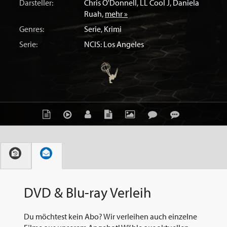
Darsteller:
Chris O'Donnell
,
LL Cool J
,
Daniela
Ruah
,
mehr »
Genres:
Serie
,
Krimi
Serie:
NCIS: Los Angeles
DVD & Blu-ray Verleih
Du möchtest kein Abo? Wir verleihen auch einzelne