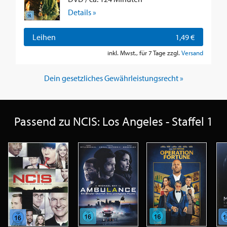
Details »
Leihen
1,49 €
inkl. Mwst., für 7 Tage zzgl.
Versand
Dein gesetzliches Gewährleistungsrecht »
Passend zu NCIS: Los Angeles - Staffel 1