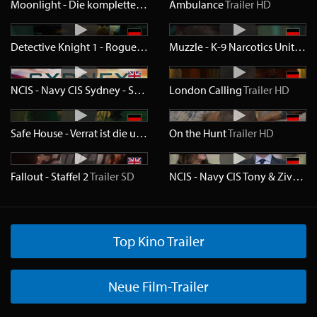
Moonlight - Die komplette Serie
Trailer
Ambulance
SD
Trailer
HD
Detective Knight 1 - Rogue
Trailer
HD
Muzzle - K-9 Narcotics Unit
Trail
NCIS - Navy CIS Sydney - Staffel 1
Trailer
London Calling
HD
Trailer
HD
Safe House - Verrat ist die ultimative Waffe
On the Hunt
Trailer
Trailer
HD
HD
Fallout - Staffel 2
Trailer
SD
NCIS - Navy CIS Tony & Ziva - Staffel 1
Top Kino Trailer
Neue Film-Trailer