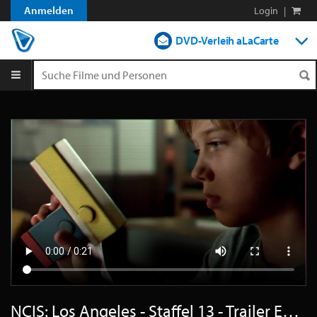
Anmelden
Login
|
DVD-Verleih aLaCarte
DVD-Verleih im Abo
Streamen
Shop
Blog
NCIS: Los Angeles - Staffel 13 - Trailer Englisch HD