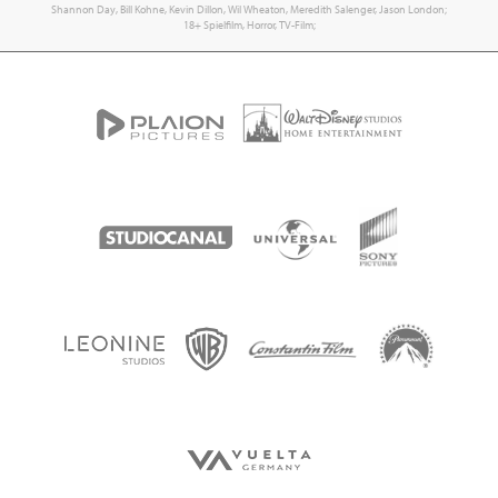
Shannon Day, Bill Kohne, Kevin Dillon, Wil Wheaton, Meredith Salenger, Jason London;
18+ Spielfilm, Horror, TV-Film;