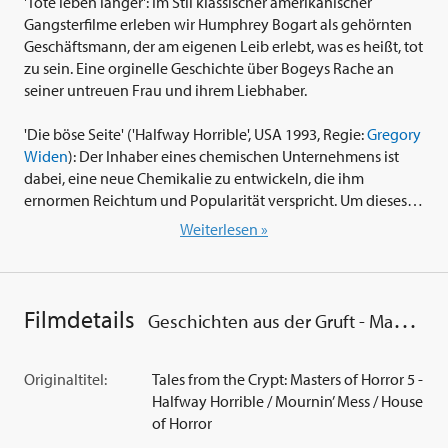
'Tote leben länger': Im Stil klassischer amerikanischer
Gangsterfilme erleben wir Humphrey Bogart als gehörnten
Geschäftsmann, der am eigenen Leib erlebt, was es heißt, tot
zu sein. Eine orginelle Geschichte über Bogeys Rache an
seiner untreuen Frau und ihrem Liebhaber.
'Die böse Seite' ('Halfway Horrible', USA 1993, Regie:
Gregory
Widen
): Der Inhaber eines chemischen Unternehmens ist
dabei, eine neue Chemikalie zu entwickeln, die ihm
ernormen Reichtum und Popularität verspricht. Um dieses
Ziel zu erreichen, muß er jedoch seinen besten Freund
Weiterlesen »
beiseite schaffen.
'Das Totengericht' ('Mournin’ Mess', USA 1991, Regie:
Manny
Coto
): Ein erfolgloser Zeitungsreporter wittert die ganz
Filmdetails
Geschichten aus der Gruft - Masters of Horror 5
große Chance, als er auf die Spur des berüchtigten
Obdachlosen-Killers gerät. Daß er sich dabei an die Fersen
einer Horde dämonischer Wesen heftet, wird ihm erst klar,
Originaltitel:
Tales from the Crypt: Masters of Horror 5 -
als es zu spät ist.
Halfway Horrible / Mournin’ Mess / House
of Horror
'Das Haus des Schreckens' ('House of Horror', USA 1993,