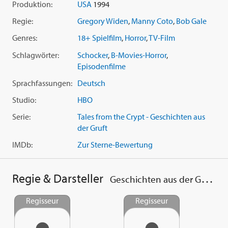
Produktion:
USA
1994
Regie:
Bob Gale
): Um in eine Bruderschaft aufgenommen zu
werden, gilt es eine geschickt inszenierte Mutprobe zu
Regie:
Gregory Widen
,
Manny Coto
,
Bob Gale
bestehen. Als sich die Inszenierung jedoch als furchtbare
Genres:
18+ Spielfilm
,
Horror
,
TV-Film
Realität herausstellt, geraten die Dinge außer Kontrolle.
Schlagwörter:
Schocker
,
B-Movies-Horror
,
Episodenfilme
Sprachfassungen:
Deutsch
Studio:
HBO
Serie:
Tales from the Crypt - Geschichten aus
der Gruft
IMDb:
Zur Sterne-Bewertung
Regie & Darsteller
Geschichten aus der Gruft - Masters of Horror 5
Regisseur
Regisseur