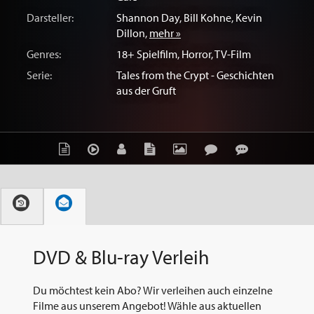
Darsteller:
Shannon Day
,
Bill Kohne
,
Kevin
Dillon
,
mehr »
Genres:
18+ Spielfilm
,
Horror
,
TV-Film
Serie:
Tales from the Crypt - Geschichten
aus der Gruft
DVD & Blu-ray Verleih
Du möchtest kein Abo? Wir verleihen auch einzelne
Filme aus unserem Angebot! Wähle aus aktuellen