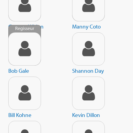
Gregory Widen
Manny Coto
Regisseur
Bob Gale
Shannon Day
Bill Kohne
Kevin Dillon