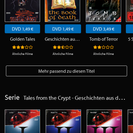
DVD 1,49 €
DVD 1,49 €
DVD 3,49 €
Golden Tales
Geschichten aus der Schattenwelt - The Book of Death
Tomb of Terror
5 
Ähnliche Filme
Ähnliche Filme
Ähnliche Filme
Mehr passend zu diesen Titel
Serie
Tales from the Crypt - Geschichten aus der Gruft