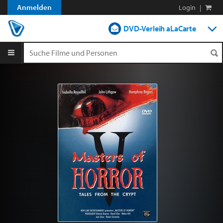
Anmelden
Login
|
DVD-Verleih aLaCarte
DVD-Verleih im Abo
Streamen
Shop
Blog