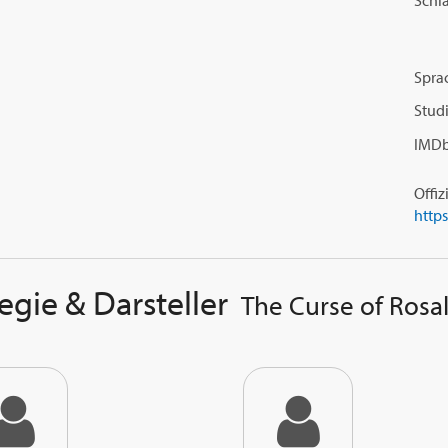
Schl
Spra
Studi
IMDb
Offiz
egie & Darsteller
The Curse of Rosal