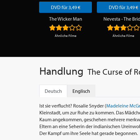
DVD für 3,49 €
DVD für 3,49 €
The Wicker Man
Nevesta - The Bri
Ähnliche Filme
Ähnliche Filme
Handlung
The Curse of R
Deutsch
Englisch
Ist sie verflucht? Rosalie Snyder (
Madeleine McG
Kleinstadt, um zur Ruhe zu kommen. Das Mädche
Kaum angekommen, geschehen mehrere merkwürdi
Eltern an eine Seherin der indianischen Ureinwoh
Der Kampf um ihre Seele hat gerade begonnen.