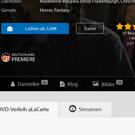
Darsteller:
Madeleine McGraw
,
Emily Fradenburgh
,
Chris W
Genres:
Horror
,
Fantasy
Leihen ab 3,49€
Trailer
37 Bew
1 Kr
2.51
28
55
Darsteller
Blog
Bilder
DVD-Verleih
aLaCarte
Streamen