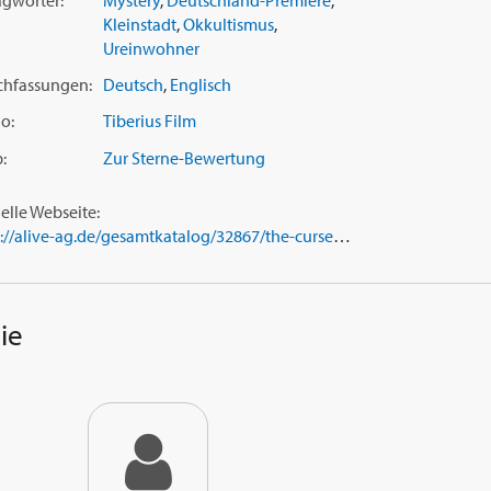
agwörter:
Mystery
,
Deutschland-Premiere
,
Kleinstadt
,
Okkultismus
,
Ureinwohner
chfassungen:
Deutsch
,
Englisch
o:
Tiberius Film
:
Zur Sterne-Bewertung
ielle Webseite:
https://alive-ag.de/gesamtkatalog/32867/the-curse-of-rosalie
ie