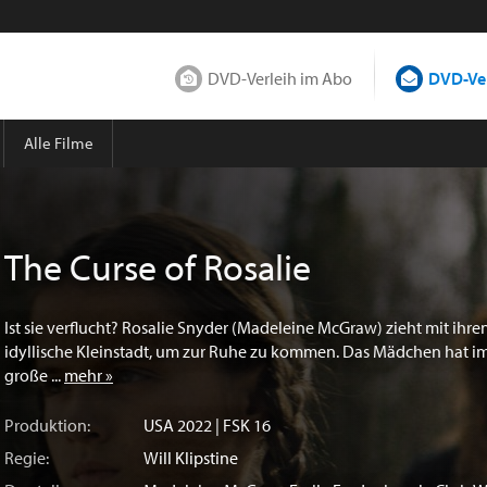
DVD-Verleih im Abo
DVD-Ver
Alle Filme
The Curse of Rosalie
Ist sie verflucht? Rosalie Snyder (Madeleine McGraw) zieht mit ihren
idyllische Kleinstadt, um zur Ruhe zu kommen. Das Mädchen hat 
große ...
mehr »
Produktion:
USA
2022 | FSK 16
Regie:
Will Klipstine