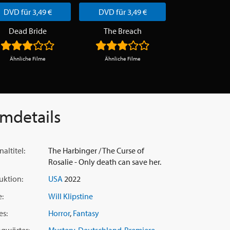
DVD für 3,49 €
DVD für 3,49 €
DVD für 3,
Dead Bride
The Breach
Mother Sup
Ähnliche Filme
Ähnliche Filme
Ähnliche Fi
lmdetails
naltitel:
The Harbinger / The Curse of
Rosalie - Only death can save her.
uktion:
USA
2022
e:
Will Klipstine
es:
Horror
,
Fantasy