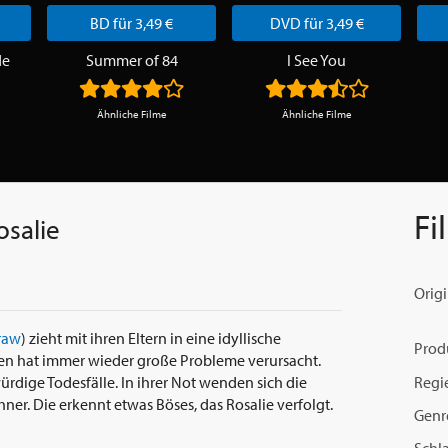
BD für 3,49 €
DVD für 3,49 €
de
Summer of 84
I See You
Ähnliche Filme
Ähnliche Filme
Fi
osalie
Origi
raw
) zieht mit ihren Eltern in eine idyllische
Prod
n hat immer wieder große Probleme verursacht.
Regi
ge Todesfälle. In ihrer Not wenden sich die
ner. Die erkennt etwas Böses, das Rosalie verfolgt.
Genr