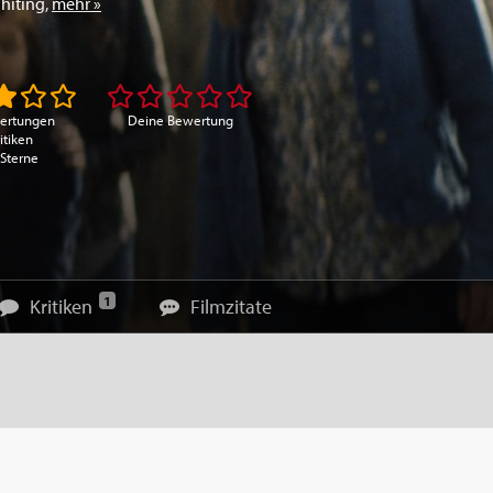
hiting
,
mehr »
ertungen
Deine Bewertung
itiken
 Sterne
1
Kritiken
Filmzitate