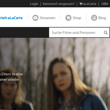
Login
|
Kennwort vergessen?
|
aLaCarte
|
Hilfe
leih aLaCarte
Streamen
Shop
Blog
 Eltern in eine
immer wieder