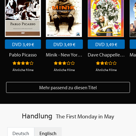
DVD 3,49 €
DVD 3,49 €
DVD 3,49 €
Pablo Picasso
Minik - New York ist kälter als der Nordpol
Dave Chappelle's Block Party
Ma
Ähnliche Filme
Ähnliche Filme
Ähnliche Filme
Mehr passend zu diesen Titel
Handlung
The First Monday in May
Deutsch
Englisch