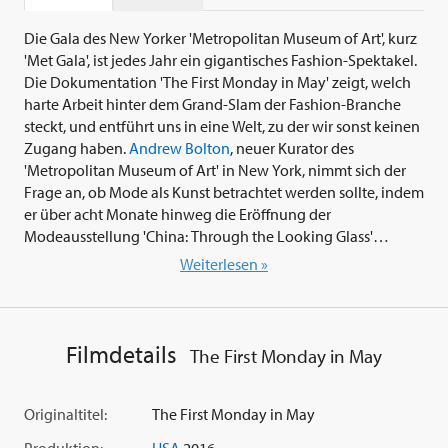
Die Gala des New Yorker 'Metropolitan Museum of Art', kurz
'Met Gala', ist jedes Jahr ein gigantisches Fashion-Spektakel.
Die Dokumentation 'The First Monday in May' zeigt, welch
harte Arbeit hinter dem Grand-Slam der Fashion-Branche
steckt, und entführt uns in eine Welt, zu der wir sonst keinen
Zugang haben.
Andrew Bolton
, neuer Kurator des
'Metropolitan Museum of Art' in New York, nimmt sich der
Frage an, ob Mode als Kunst betrachtet werden sollte, indem
er über acht Monate hinweg die Eröffnung der
Modeausstellung 'China: Through the Looking Glass'
dokumentiert, eine fantastische Reise durch die Inspiration
Weiterlesen »
Chinas auf die westliche Mode. Unter der Leitung von
Vogue-Chefin
Anna Wintour
entsteht eine riesige
Fashionshow, bei der unter anderem
Rihanna
,
Kanye West
,
George Clooney
und
Julianne Moore
auf der Gästeliste
Filmdetails
The First Monday in May
stehen und Ikonen wie
Jean-Paul Gaultier
,
Karl Lagerfeld
,
Wong Kar-Wai
und
Baz Luhrmann
zu Wort kommen. Ein
Blick hinter die Kulissen? Ein echter visueller Leckerbissen!
Originaltitel:
The First Monday in May
Produktion:
USA
2016