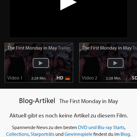
The First Monday in May
Trailer
The First Monday in May
Tr
Video 1
HD
Video 2
S
2:28 Min.
2:28 Min.
Blog-Artikel
The First Monday in May
Aktuell gibt es noch keine Artikel zu diesem Film.
Spannende News zu den besten
DVD und Blu-ray Starts
,
Collections
,
Starporträts
und
Gewinnspiele
findest du im
Blog
.