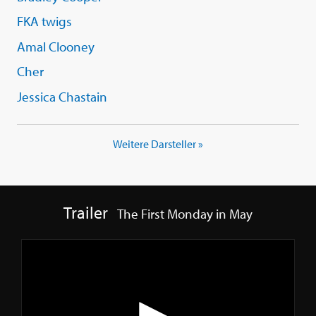
FKA twigs
Amal Clooney
Cher
Jessica Chastain
Weitere Darsteller »
Trailer
The First Monday in May