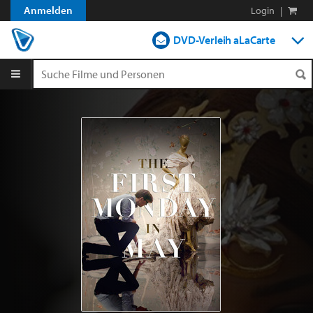
Anmelden
Login
|
DVD-Verleih aLaCarte
DVD-Verleih im Abo
Streamen
Shop
Blog