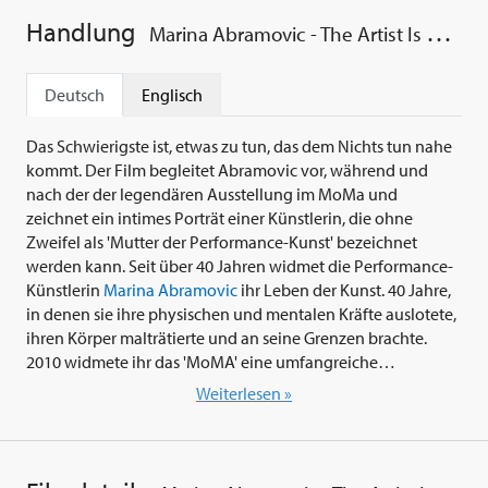
Handlung
Marina Abramovic - The Artist Is Present
Deutsch
Englisch
Das Schwierigste ist, etwas zu tun, das dem Nichts tun nahe
kommt. Der Film begleitet Abramovic vor, während und
nach der der legendären Ausstellung im MoMa und
zeichnet ein intimes Porträt einer Künstlerin, die ohne
Zweifel als 'Mutter der Performance-Kunst' bezeichnet
werden kann. Seit über 40 Jahren widmet die Performance-
Künstlerin
Marina Abramovic
ihr Leben der Kunst. 40 Jahre,
in denen sie ihre physischen und mentalen Kräfte auslotete,
ihren Körper malträtierte und an seine Grenzen brachte.
2010 widmete ihr das 'MoMA' eine umfangreiche
Einzelschau, die mehr als eine halbe Million Besucher anzog.
Weiterlesen »
In der Ausstellung, die unter anderem Videos ihrer älteren
Arbeiten - auch mit ihrem damaligen Lebenspartner
Ulay
-
und von Studenten nachgestellte Performances zeigte, war
Abramovic' selbst präsent: Drei Monate lang, während der