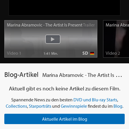
Marina Abramovic - The Artist Is Present
Trailer
Marina Abram
Video 1
SD
Video 2
1:41 Min.
Blog-Artikel
Marina Abramovic - The Artist Is Present
Aktuell gibt es noch keine Artikel zu diesem Film.
Spannende News zu den besten
DVD und Blu-ray Starts
,
Collections
,
Starporträts
und
Gewinnspiele
findest du im
Blog
.
Aktuelle Artikel im Blog