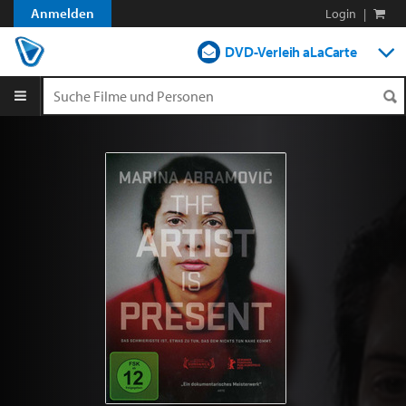
Anmelden
Login
|
DVD-Verleih aLaCarte
DVD-Verleih im Abo
Streamen
Shop
Blog