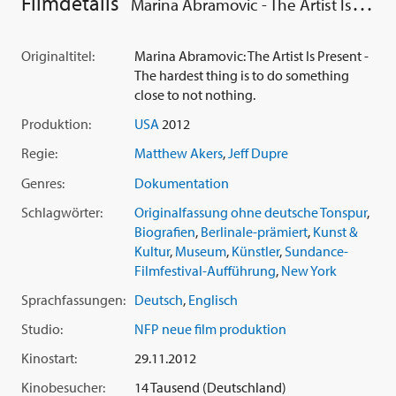
Filmdetails
Marina Abramovic - The Artist Is Present
gesamten Ausstellungsdauer, saß sie sechs Tage die Woche,
jeweils sieben Stunden in der Mitte des Atriums
bewegungslos auf einem Stuhl. Einzeln konnten Zuschauer
Originaltitel:
Marina Abramovic: The Artist Is Present -
sich ihr gegenüber setzen, um mit ihr in einen geistigen
The hardest thing is to do something
Dialog zu treten. Der Film begleitet Abramovic' vor,
close to not nothing.
während und nach der Ausstellung, gibt Einblicke in den
Produktion:
USA
2012
Umgang mit Kuratoren, Galeristen und ihren Studenten,
zeigt sie sowohl in Interaktion mit dem Publikum als auch
Regie:
Matthew Akers
,
Jeff Dupre
hinter den Kulissen und zeichnet so ein intimes Porträt einer
Genres:
Dokumentation
Künstlerin, die ohne Zweifel als 'Mutter der Performance-
Kunst' bezeichnet werden kann.
Schlagwörter:
Originalfassung ohne deutsche Tonspur
,
Biografien
,
Berlinale-prämiert
,
Kunst &
Kultur
,
Museum
,
Künstler
,
Sundance-
Filmfestival-Aufführung
,
New York
Sprachfassungen:
Deutsch
,
Englisch
Studio:
NFP neue film produktion
Kinostart:
29.11.2012
Kinobesucher:
14 Tausend (Deutschland)