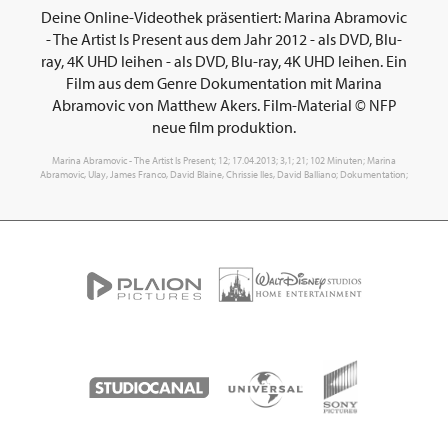
Deine Online-Videothek präsentiert: Marina Abramovic
- The Artist Is Present aus dem Jahr 2012 - als DVD, Blu-
ray, 4K UHD leihen - als DVD, Blu-ray, 4K UHD leihen. Ein
Film aus dem Genre Dokumentation mit Marina
Abramovic von Matthew Akers. Film-Material © NFP
neue film produktion.
Marina Abramovic - The Artist Is Present; 12; 17.04.2013; 3,1; 21; 102 Minuten; Marina
Abramovic, Ulay, James Franco, David Blaine, Chrissie Iles, David Balliano; Dokumentation;