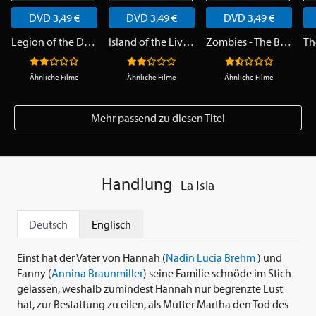
DVD 3,49 €
DVD 3,49 €
DVD 3,49 €
Legion of the Dead
Island of the Living Dead
Zombies - The Beginning
Ähnliche Filme
Ähnliche Filme
Ähnliche Filme
Mehr passend zu diesen Titel
Handlung
La Isla
Deutsch
Englisch
Einst hat der Vater von Hannah (
Nadin Lucia Brehm
) und
Fanny (
Annina Braunmiller
) seine Familie schnöde im Stich
gelassen, weshalb zumindest Hannah nur begrenzte Lust
hat, zur Bestattung zu eilen, als Mutter Martha den Tod des