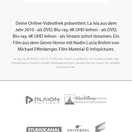
Deine Online-Videothek präsentiert: La Isla aus dem
Jahr 2010 - als DVD, Blu-ray, 4K UHD leihen - als DVD,
Blu-ray, 4K UHD leihen - als Stream sofort streamen. Ein
Film aus dem Genre Horror mit Nadin Lucia Brehm von
Michael Effenberger. Film-Material © Infopictures.
La Isla; 18; 29.09.2011; 2,0; 27; 77 Minuten; Nadin Lucia Brehm, Annina Braunmiller, Jörg
Zimmermann, Dominik Jurczek, Elisabetta Massironi, Gergely Marton; Horror, 18+ Spielfilm,
Deutscher Film;