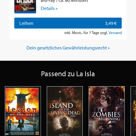
Blu-ray / ca. 80 Minuten
Details »
Leihen
3,49 €
inkl. Mwst., für 7 Tage zzgl.
Versand
Dein gesetzliches Gewährleistungsrecht »
Passend zu La Isla