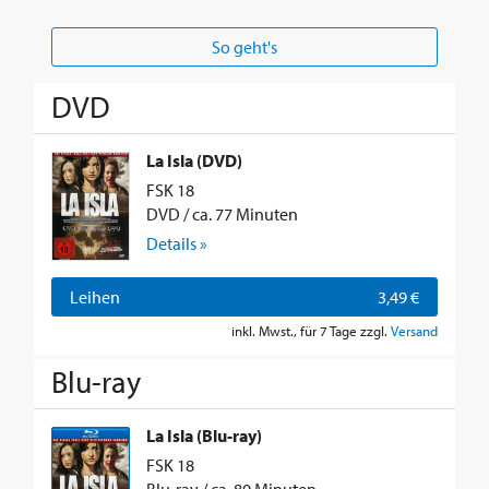
So geht's
DVD
La Isla (DVD)
FSK 18
DVD / ca. 77 Minuten
Details »
Leihen
3,49 €
inkl. Mwst., für 7 Tage zzgl.
Versand
Blu-ray
La Isla (Blu-ray)
FSK 18