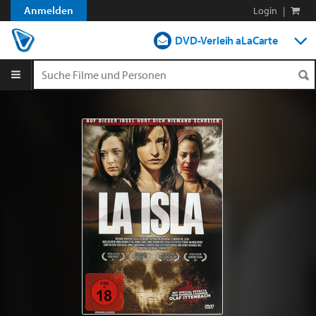
Anmelden
Login
|
DVD-Verleih aLaCarte
DVD-Verleih im Abo
Streamen
Shop
Blog