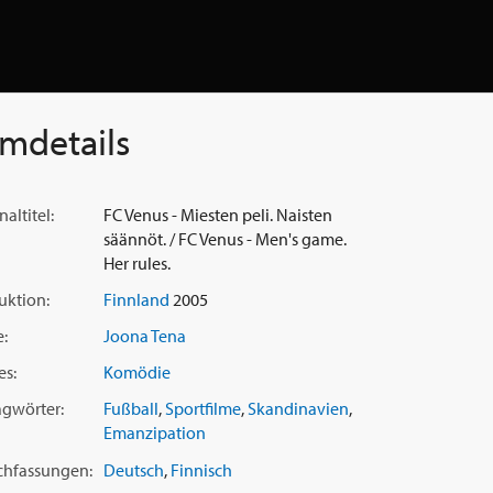
lmdetails
naltitel:
FC Venus - Miesten peli. Naisten
säännöt. / FC Venus - Men's game.
Her rules.
uktion:
Finnland
2005
e:
Joona Tena
es:
Komödie
agwörter:
Fußball
,
Sportfilme
,
Skandinavien
,
Emanzipation
chfassungen:
Deutsch
,
Finnisch