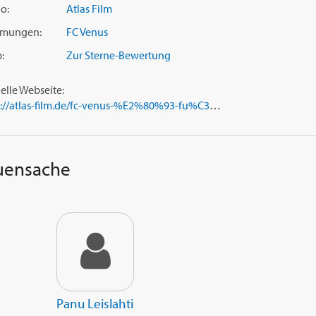
o:
Atlas Film
ilmungen:
FC Venus
:
Zur Sterne-Bewertung
ielle Webseite:
https://atlas-film.de/fc-venus-%E2%80%93-fu%C3%9Fball-ist-frauensache.html
auensache
Panu Leislahti