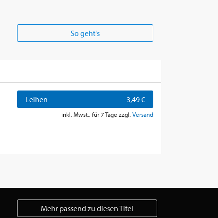
So geht's
Leihen
3,49 €
inkl. Mwst., für 7 Tage zzgl.
Versand
Mehr passend zu diesen Titel