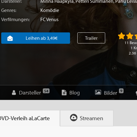
Darsteller:
Minna Haapkylä
,
Petteri Summanen
,
Panu Leisl
Genres:
Komödie
Verfilmungen:
FC Venus
Leihen ab 3,49€
Trailer
11 Bew
1 Kr
2.36
9
54
Darsteller
Blog
Bilder
DVD-Verleih
aLaCarte
Streamen