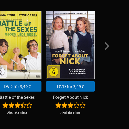
DVD für 3,49 €
DVD für 3,49 €
DVD für 3
Battle of the Sexes
Forget About Nick
Glam Gi
Ähnliche Filme
Ähnliche Filme
Ähnliche F