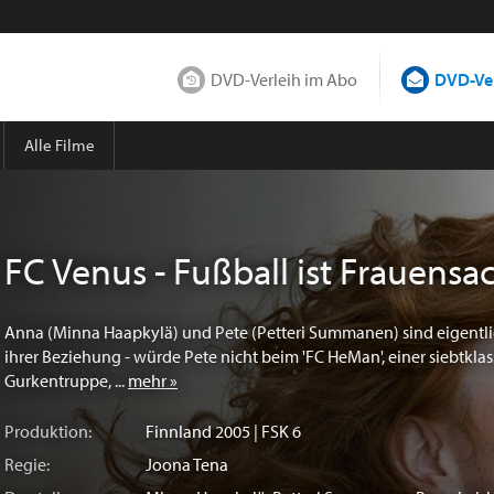
DVD-Verleih im Abo
DVD-Ver
Alle Filme
FC Venus - Fußball ist Frauensa
Anna (Minna Haapkylä) und Pete (Petteri Summanen) sind eigentlic
ihrer Beziehung - würde Pete nicht beim 'FC HeMan', einer siebtkla
Gurkentruppe, ...
mehr »
Produktion:
Finnland
2005 | FSK 6
Regie:
Joona Tena