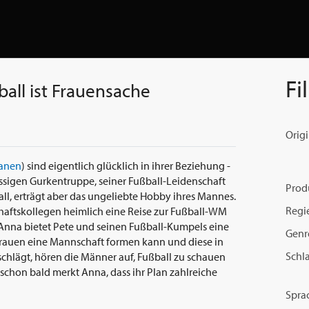
Fi
ball ist Frauensache
Origi
anen
) sind eigentlich glücklich in ihrer Beziehung -
assigen Gurkentruppe, seiner Fußball-Leidenschaft
Prod
ll, erträgt aber das ungeliebte Hobby ihres Mannes.
Regi
chaftskollegen heimlich eine Reise zur Fußball-WM
 Anna bietet Pete und seinen Fußball-Kumpels eine
Genr
frauen eine Mannschaft formen kann und diese in
Schl
schlägt, hören die Männer auf, Fußball zu schauen
 schon bald merkt Anna, dass ihr Plan zahlreiche
Spra