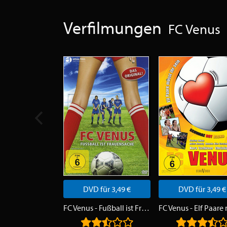
Verfilmungen
FC Venus
DVD für 3,49 €
DVD für 3,49 €
FC Venus - Fußball ist Frauensache