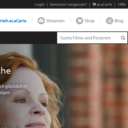
Login
|
Kennwort vergessen?
|
aLaCarte
|
Hilfe
leih aLaCarte
Streamen
Shop
Blog
che
h glücklich in
ssigen