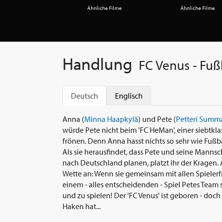
Ähnliche Filme
Ähnliche Filme
Handlung
FC Venus - Fuß
Deutsch
Englisch
Anna (
Minna Haapkylä
) und Pete (
Petteri Summ
würde Pete nicht beim 'FC HeMan', einer siebtkl
frönen. Denn Anna hasst nichts so sehr wie Fußba
Als sie herausfindet, dass Pete und seine Manns
nach Deutschland planen, platzt ihr der Kragen.
Wette an: Wenn sie gemeinsam mit allen Spieler
einem - alles entscheidenden - Spiel Petes Team 
und zu spielen! Der 'FC Venus' ist geboren - doch
Haken hat...