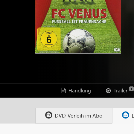
1
Handlung
Trailer
DVD-Verleih im
Abo