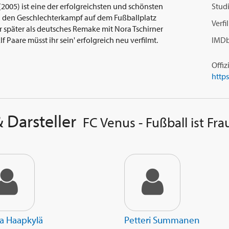
 (2005) ist eine der erfolgreichsten und schönsten
Studi
an den Geschlechterkampf auf dem Fußballplatz
Verf
r später als deutsches Remake mit Nora Tschirner
f Paare müsst ihr sein' erfolgreich neu verfilmt.
IMDb
Offiz
 Darsteller
FC Venus - Fußball ist Fr
a Haapkylä
Petteri Summanen