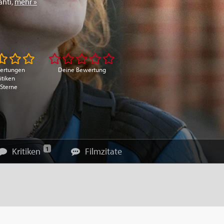
ahti
,
mehr »
ertungen
Deine Bewertung
itiken
 Sterne
1
Kritiken
Filmzitate