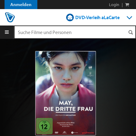
Anmelden
Login
|
DVD-Verleih aLaCarte
DVD-Verleih im Abo
Streamen
Shop
Blog