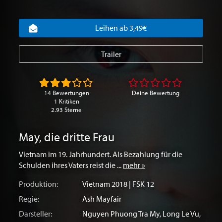
Leihen ab 3,49€
Trailer
14 Bewertungen
Deine Bewertung
1 Kritiken
2.93 Sterne
May, die dritte Frau
Vietnam im 19. Jahrhundert. Als Bezahlung für die
Schulden ihres Vaters reist die ...
mehr »
Produktion:
Vietnam
2018 | FSK 12
Regie:
Ash Mayfair
Darsteller:
Nguyen Phuong Tra My
,
Long Le Vu
,