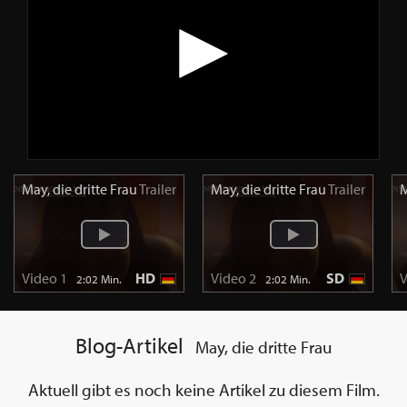
May, die dritte Frau
Trailer
May, die dritte Frau
Trailer
M
Video 1
HD
Video 2
SD
V
2:02 Min.
2:02 Min.
Blog-Artikel
May, die dritte Frau
Aktuell gibt es noch keine Artikel zu diesem Film.