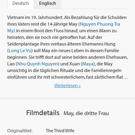
Deutsch
Englisch
Vietnam im 19. Jahrhundert. Als Bezahlung für die Schulden
ihres Vaters reist die 14-jährige May (
Nguyen Phuong Tra
My
) in einem Boot den Fluss hinauf, um einen Mann zu
heiraten, den sie noch nie getroffen hat. Auf der
Seidenplantage ihres weitaus älteren Ehemanns Hung
(
Long Le Vu
) soll May ein neues Leben in dessen Familie
beginnen. Sie trifft dort auf seine beiden anderen Ehefrauen,
Lao (
Nhu Quynh Nguyen
) und Xuan (
Maya
), die May
umsichtig in die täglichen Rituale und die Familienregeln
einführen und ihr mit schwesterlichem, fast zärtlichem Rat
zur Seite stehen. May lernt ihre Position zwischen den
Weiterlesen »
beiden anderen Frauen zu finden und mit den Erwartungen
umzugehen, die die Familie an sie stellt. Schon bald wird ihr
bewusst, dass sie nur Status erlangen kann, indem sie sich
nicht nur durch ihre Sexualität, sondern auch als Frau
Filmdetails
May, die dritte Frau
behauptet, die einen Sohn zur Welt bringen kann und wird.
Mays Hoffnung, ihre Stellung zu verbessern, wird durch ihre
Schwangerschaft zu einer echten und verheißungsvollen
Originaltitel:
The Third Wife