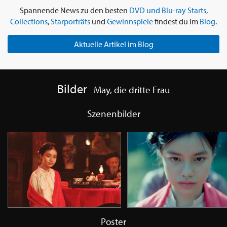
Spannende News zu den besten
DVD und Blu-ray Starts
,
Collections
,
Starporträts
und
Gewinnspiele
findest du im
Blog
.
Aktuelle Artikel im Blog
Bilder
May, die dritte Frau
Szenenbilder
Poster