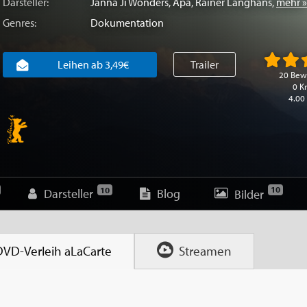
Darsteller:
Janna Ji Wonders
,
Apa
,
Rainer Langhans
,
mehr »
Genres:
Dokumentation
Leihen ab 3,49€
Trailer
20 Bew
0 Kr
4.00
10
10
Darsteller
Blog
Bilder
DVD-Verleih
aLaCarte
Streamen