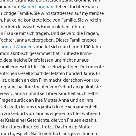
Kommune um
Rainer Langhans
leben. Tochter Frauke
 richtige Familie. Sie wird stattdessen auf mysteriöse
n, hat keine konkrete Idee von Familie. Sie wird ein
er kein klassisches Familienleben führen.
 Frauke mit sich tragen. Und sie wird die Fragen,
e Tochter Janna weitergeben. Dieses Familienepos
Janna Ji Wonders
arbeitet sich durch rund 100 Jahre
ration akribisch gesammelt hat. Früheste 8mm-
etailreiche Briefe lassen uns nicht nur aus
Familiengeschichte. Diese einzigartigen Dokumente
utschen Gesellschaft der letzten hundert Jahre. Es
e ist, die sich an den Film macht, der schon vor 100
ografin, hat ihre Tochter von Geburt an gefilmt, sie
viewt. Janna nimmt seit ihrer Kindheit auch selbst
 Fragen zurück an ihre Mutter Anna und an ihre
Jetztzeit, der uns organisch in die Vergangenheit
hin zur Geburt von Jannas eigener Tochter während
er Kreis einer Geschichte, die von Frauen erzählt,
trukturen ihrer Zeit trotzt. Das Prinzip Mutter-
h durchgespielt. Nach mehrfach ausgezeichneten