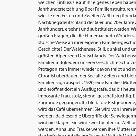
welchen Einfluss sie auf ihr eigenes Leben haben.
Jahrhunderterzählung über Familienstrukturen: W
wie sie den Ersten und Zweiten Weltkrieg überda
Nachkriegsdeutschland der 60er und 70er Jahre a
Jahrhundert, ersehnt und substituiert werden. Was
großen Fragen, die die Filmemacherin Wonders a
stoische Weise an ihrer eigenen Familien-gesch
Geschichte? Der Walchensee. Still, dunkel und uner
größten Alpenseen Deutschlands. Der Walchensee
Familienmitgliedern unserer Geschichte Schutzr
Protagonisten immer wieder davon treibt und ma
Chronist überdauert der See alle Zeiten und biete
Familiensaga abspielt. 1920, eine Familie - Mutte
und eröffnet dort ein Ausflugscafé, das bis heute
imposante Frau, stolz, streng, geschäftstüchtig. E
zugrunde gegangen. Ihr bleibt die Erstgeborene, N
wird das Café übernehmen. Sie wird von ihrem 
werden, da dieser die Übergriffe der Schwiegermu
wird nie klagen. Sie wird zwei Töchter zur Welt b
werden. Anna und Frauke werden ihre Mutter und
sich befreien und die große weite Welt als Mu