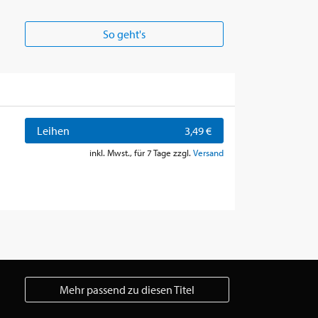
So geht's
Leihen
3,49 €
inkl. Mwst., für 7 Tage zzgl.
Versand
Mehr passend zu diesen Titel