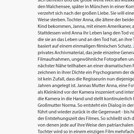
den Walchensee, später in München in einer 
verzehrt sich nach der großen Liebe. Sie will eine
Weise sterben. Tochter Anna, die ältere der beide
Kind bekommen, Janna, mit einem Amerikaner, ab
Stattdessen wird Anna ihr Leben lang den Tod von
die sie an das Leben und an den Tod hat, an ihr
basiert auf einem einmaligen filmischen Schatz.
privates Archivmaterial, das jede einzelne Gene
Filmaufnahmen, ungewöhnliche Fotografien und d
nächster Nähe teilhaben an einer dramatischen 
zeichnen in ihrer Dichte ein Psychogramm der de
ist kein Zufall, dass die Regisseurin nun diejenig
Jahren angelegt ist. Jannas Mutter Anna, eine Fot
als Kleinkind vor der Kamera inszeniert und inter
die Kamera in die Hand und stellt kontinuierlich
Großmutter Norma. So entsteht ein Dialog in der 
führt und wieder zurück in die Gegenwart - bis 
der Entstehungszeit des Filmes. So schließt sich d
von denen jede auf ihre Weise den patriarchalen S
Tochter wird so in einem einzigen Film mehrfac