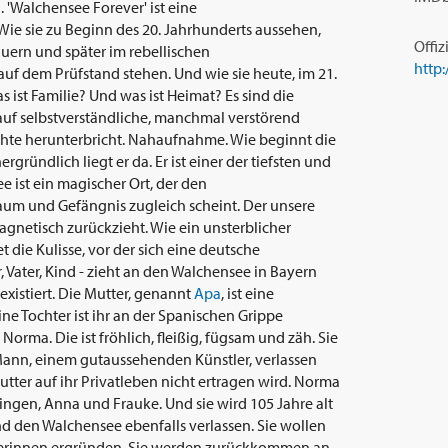
 'Walchensee Forever' ist eine
ie sie zu Beginn des 20. Jahrhunderts aussehen,
Offiz
uern und später im rebellischen
uf dem Prüfstand stehen. Und wie sie heute, im 21.
 ist Familie? Und was ist Heimat? Es sind die
uf selbstverständliche, manchmal verstörend
ichte herunterbricht. Nahaufnahme. Wie beginnt die
gründlich liegt er da. Er ist einer der tiefsten und
 ist ein magischer Ort, der den
aum und Gefängnis zugleich scheint. Der unsere
gnetisch zurückzieht. Wie ein unsterblicher
t die Kulisse, vor der sich eine deutsche
r, Vater, Kind - zieht an den Walchensee in Bayern
 existiert. Die Mutter, genannt
Apa
, ist eine
ine Tochter ist ihr an der Spanischen Grippe
orma. Die ist fröhlich, fleißig, fügsam und zäh. Sie
Mann, einem gutaussehenden Künstler, verlassen
tter auf ihr Privatleben nicht ertragen wird. Norma
ringen, Anna und Frauke. Und sie wird 105 Jahre alt
 den Walchensee ebenfalls verlassen. Sie wollen
sikerinnen ergründen. Sie werden zurückkommen an