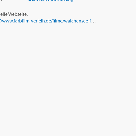
ielle Webseite:
http://www.farbfilm-verleih.de/filme/walchensee-forever/