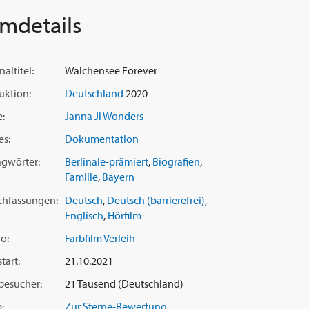
lmdetails
naltitel:
Walchensee Forever
uktion:
Deutschland
2020
e:
Janna Ji Wonders
es:
Dokumentation
agwörter:
Berlinale-prämiert
,
Biografien
,
Familie
,
Bayern
chfassungen:
Deutsch
,
Deutsch (barrierefrei)
,
Englisch
,
Hörfilm
o:
Farbfilm Verleih
tart:
21.10.2021
besucher:
21 Tausend (Deutschland)
:
Zur Sterne-Bewertung