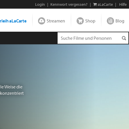
Login
|
Kennwort vergessen?
|
aLaCarte
|
Hilfe
leih aLaCarte
Streamen
Shop
Blog
le Weise die
 konzentriert