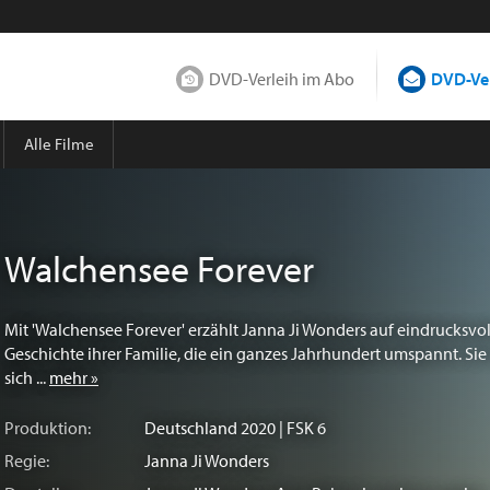
DVD-Verleih im Abo
DVD-Ver
Alle Filme
Walchensee Forever
Mit 'Walchensee Forever' erzählt Janna Ji Wonders auf eindrucksvol
Geschichte ihrer Familie, die ein ganzes Jahrhundert umspannt. Sie
sich ...
mehr »
Produktion:
Deutschland
2020 | FSK 6
Regie:
Janna Ji Wonders