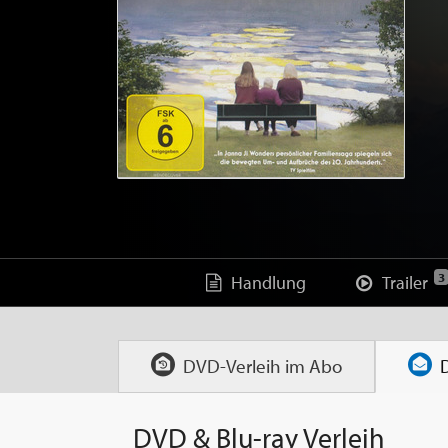
3
Handlung
Trailer
DVD-Verleih im
Abo
DVD & Blu-ray Verleih