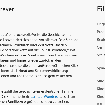
Fi
rever
Origi
Prod
rs
auf eindrucksvolle Weise die Geschichte ihrer
Regi
 konzentriert sich dabei vor allem auf die Sicht der
rchalen Strukturen ihrer Zeit trotzt. Um den
Genr
r Generationskette auf die Spur zu kommen, führt
Schl
Walchensee' über Mexiko nach San Francisco zum
m Harem und immer wieder zurück an den
deckungsreise, die einen außergewöhnlichen Blick
Spra
Identität, Heimat und Selbstverwirklichung
 Leben und Tod thematisiert. So geht es um den
Studi
Kinos
erzählt die Geschichte einer deutschen Familie
n. Die Filmemacherin
Janna Ji Wonders
hat sich an
Kino
enen Familie zu ergründen und zu verstehen,
IMDb