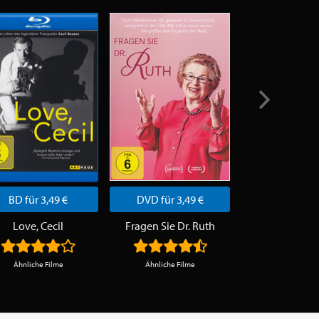
BD für 3,49 €
DVD für 3,49 €
DVD für 3,
Love, Cecil
Fragen Sie Dr. Ruth
Paolo Conte - V
Ähnliche Filme
Ähnliche Filme
Ähnliche Fi