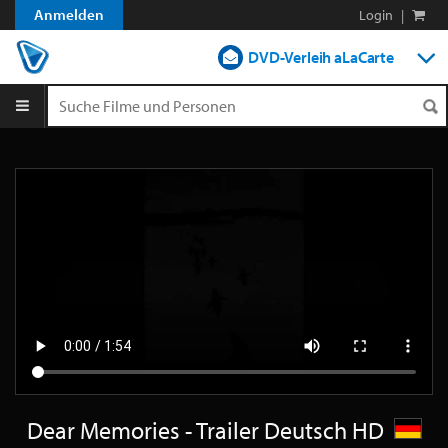
Anmelden
Login
|
DVD-Verleih aLaCarte
DVD-Verleih im Abo
Streamen
Shop
Blog
Dear Memories - Trailer Deutsch HD