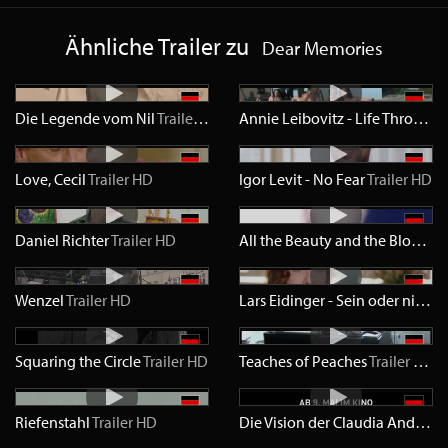
Ähnliche Trailer zu
Dear Memories
Die Legende vom Nil
Trailer
SD
Annie Leibovitz - Life Through a Lense
Love, Cecil
Trailer
HD
Igor Levit - No Fear
Trailer
HD
Daniel Richter
Trailer
HD
All the Beauty and the Bloodshed
Wenzel
Trailer
HD
Lars Eidinger - Sein oder nicht Sein
Squaring the Circle
Trailer
HD
Teaches of Peaches
Trailer
HD
Riefenstahl
Trailer
HD
Die Vision der Claudia Andujar