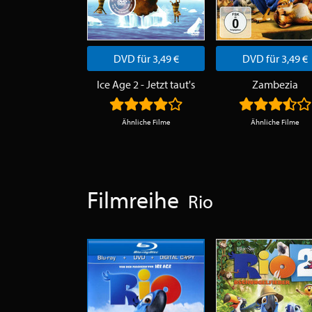
DVD für 3,49 €
DVD für 3,49 €
Ice Age 2 - Jetzt taut's
Zambezia
Ähnliche Filme
Ähnliche Filme
Filmreihe
Rio