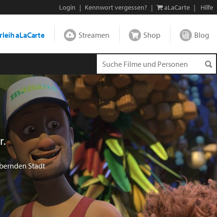
Login
|
Kennwort vergessen?
|
aLaCarte
|
Hilfe
leih aLaCarte
Streamen
Shop
Blog
r.
aubernden Stadt