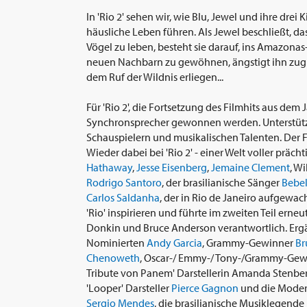
In 'Rio 2' sehen wir, wie Blu, Jewel und ihre drei
häusliche Leben führen. Als Jewel beschließt, da
Vögel zu leben, besteht sie darauf, ins Amazonas
neuen Nachbarn zu gewöhnen, ängstigt ihn zugle
dem Ruf der Wildnis erliegen...
Für 'Rio 2', die Fortsetzung des Filmhits aus de
Synchronsprecher gewonnen werden. Unterstütz
Schauspielern und musikalischen Talenten. Der Fi
Wieder dabei bei 'Rio 2' - einer Welt voller präc
Hathaway
,
Jesse Eisenberg
,
Jemaine Clement
, Wi
Rodrigo Santoro
, der brasilianische Sänger
Bebel
Carlos Saldanha
, der in Rio de Janeiro aufgewac
'Rio' inspirieren und führte im zweiten Teil ern
Donkin und Bruce Anderson verantwortlich. Ergän
Nominierten
Andy Garcia
, Grammy-Gewinner
Br
Chenoweth
, Oscar-/ Emmy-/ Tony-/Grammy-Ge
Tribute von Panem' Darstellerin Amanda Stenbe
'Looper' Darsteller
Pierce Gagnon
und die Modera
Sergio Mendes
, die brasilianische Musiklegend