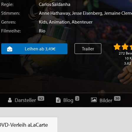
Regie:
Carlos Saldanha
Stimmen:
Anne Hathaway
,
Jesse Eisenberg
,
Jemaine Clem
Genres:
Kids
,
Animation
,
Abenteuer
Filmreihe:
Rio
Leihen ab 3,49€
Trailer
272 Be
10 K
3.62
30
92
2
Darsteller
Blog
Bilder
DVD-Verleih
aLaCarte