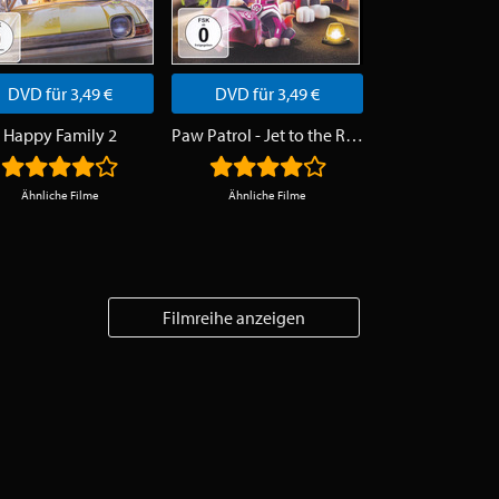
DVD für 3,49 €
DVD für 3,49 €
DVD für 3,
Happy Family 2
Paw Patrol - Jet to the Rescue
Element
Ähnliche Filme
Ähnliche Filme
Ähnliche Fi
Filmreihe anzeigen