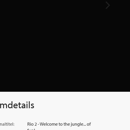
lmdetails
naltitel:
Rio 2 - Welcome to the jungle... of