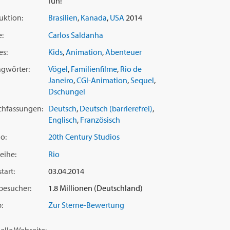
fun!
uktion:
Brasilien
,
Kanada
,
USA
2014
e:
Carlos Saldanha
es:
Kids
,
Animation
,
Abenteuer
agwörter:
Vögel
,
Familienfilme
,
Rio de
Janeiro
,
CGI-Animation
,
Sequel
,
Dschungel
chfassungen:
Deutsch
,
Deutsch (barrierefrei)
,
Englisch
,
Französisch
o:
20th Century Studios
eihe:
Rio
tart:
03.04.2014
besucher:
1.8 Millionen (Deutschland)
:
Zur Sterne-Bewertung