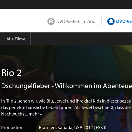
DVD-Verleih im Abo
DVD-Ver
Alle Filme
Rio 2
Dschungelfieber - Willkommen im Abenteue
In 'Rio 2' sehen wir, wie Blu, Jewel und ihre drei Kids in dieser bez
das perfekte häusliche Leben führen. Als Jewel beschließt, dass der
Nachwuchs ...
mehr »
Produktion:
Brasilien
,
Kanada
,
USA
2014 | FSK 0