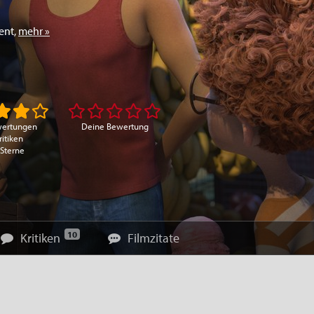
ent
,
mehr »
wertungen
Deine Bewertung
ritiken
 Sterne
10
Kritiken
Filmzitate