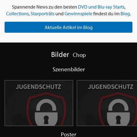
Spannende News zu den besten
DVD und Blu-ray Starts
,
Collections
,
Starporträts
und
Gewinnspiele
findest du im
Blog
.
Aktuelle Artikel im Blog
Bilder
Chop
Szenenbilder
Poster