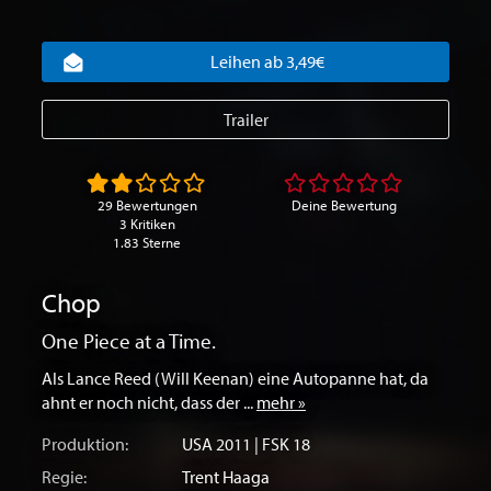
Leihen ab 3,49€
Trailer
29 Bewertungen
Deine Bewertung
3 Kritiken
1.83 Sterne
Chop
One Piece at a Time.
Als Lance Reed (Will Keenan) eine Autopanne hat, da
ahnt er noch nicht, dass der ...
mehr »
Produktion:
USA
2011 | FSK 18
Regie:
Trent Haaga