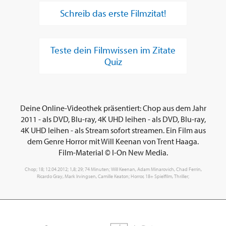
Schreib das erste Filmzitat!
Teste dein Filmwissen im Zitate
Quiz
Deine Online-Videothek präsentiert: Chop aus dem Jahr
2011 - als DVD, Blu-ray, 4K UHD leihen - als DVD, Blu-ray,
4K UHD leihen - als Stream sofort streamen. Ein Film aus
dem Genre Horror mit Will Keenan von Trent Haaga.
Film-Material © I-On New Media.
Chop; 18; 12.04.2012; 1,8; 29; 74 Minuten; Will Keenan, Adam Minarovich, Chad Ferrin,
Ricardo Gray, Mark Irvingsen, Camille Keaton; Horror, 18+ Spielfilm, Thriller;