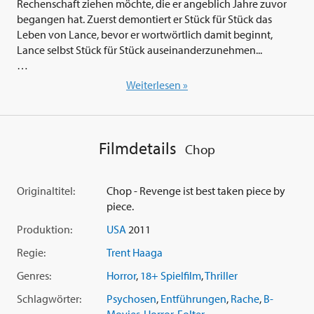
Rechenschaft ziehen möchte, die er angeblich Jahre zuvor
begangen hat. Zuerst demontiert er Stück für Stück das
Leben von Lance, bevor er wortwörtlich damit beginnt,
Lance selbst Stück für Stück auseinanderzunehmen...
'Chop' (2011) ist eine rabenschwarze und äußerst blutige
Weiterlesen »
Wundertüte von einem Film. Zutiefst makabere Szenen
gehen Hand in Hand mit überraschenden Storywendungen
und schwarzem Humor, wie man ihn in solch einer
konsequenten Machart nur selten vorgesetzt bekommt. Das
Filmdetails
Chop
Regiedebüt von Kult-Ikone
Trent Haaga
(bekannt aus
unzähligen Troma-Filmen und Drehbuchautor des
preisgekrönten Horror-Hits 'Deadgirl') ist ein Film, der mit
Originaltitel:
Chop - Revenge ist best taken piece by
seiner Originalität gleichermaßen überrascht und
piece.
schockiert.
Produktion:
USA
2011
Regie:
Trent Haaga
Genres:
Horror
,
18+ Spielfilm
,
Thriller
Schlagwörter:
Psychosen
,
Entführungen
,
Rache
,
B-