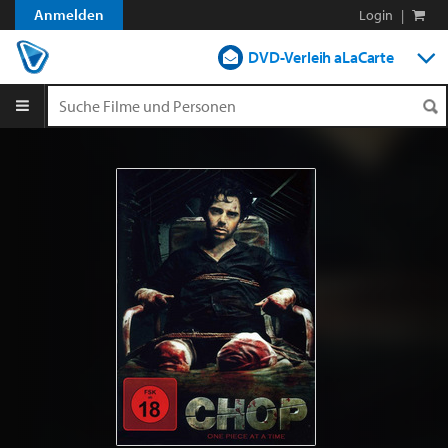
Anmelden
Login
|
DVD-Verleih aLaCarte
DVD-Verleih im Abo
Streamen
Shop
Blog