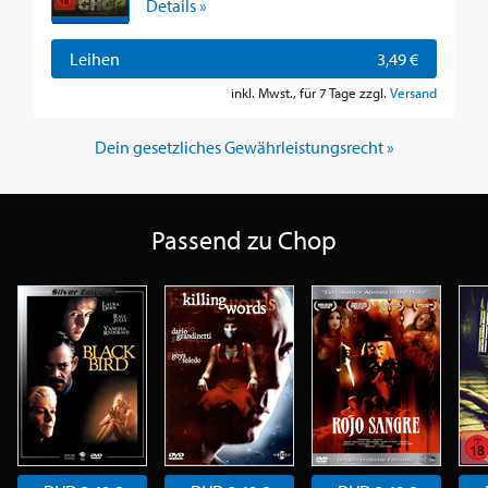
Details »
Leihen
3,49 €
inkl. Mwst., für 7 Tage zzgl.
Versand
Dein gesetzliches Gewährleistungsrecht »
Passend zu Chop