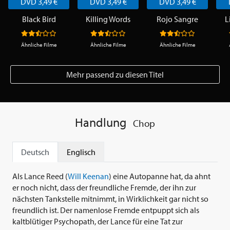
DVD 3,49 €
DVD 3,49 €
DVD 3,49 €
Black Bird
Killing Words
Rojo Sangre
L
Ähnliche Filme
Ähnliche Filme
Ähnliche Filme
Mehr passend zu diesen Titel
Handlung
Chop
Deutsch
Englisch
Als Lance Reed (
Will Keenan
) eine Autopanne hat, da ahnt
er noch nicht, dass der freundliche Fremde, der ihn zur
nächsten Tankstelle mitnimmt, in Wirklichkeit gar nicht so
freundlich ist. Der namenlose Fremde entpuppt sich als
kaltblütiger Psychopath, der Lance für eine Tat zur