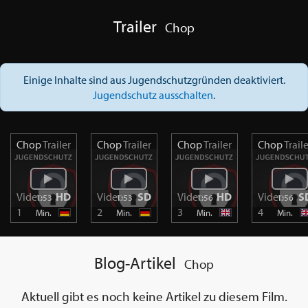
Trailer
Chop
Einige Inhalte sind aus Jugendschutzgründen deaktiviert.
Jugendschutz ausschalten
.
Chop
Trailer
Chop
Trailer
Chop
Trailer
Chop
Trail
Video
HD
Video
SD
Video
HD
Video
S
1:53
1:53
1:56
1:56
1
2
3
4
Min.
Min.
Min.
Min.
Blog-Artikel
Chop
Aktuell gibt es noch keine Artikel zu diesem Film.