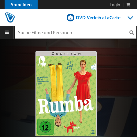
Anmelden
Login
|
DVD-Verleih aLaCarte
DVD-Verleih im Abo
Streamen
Shop
Blog