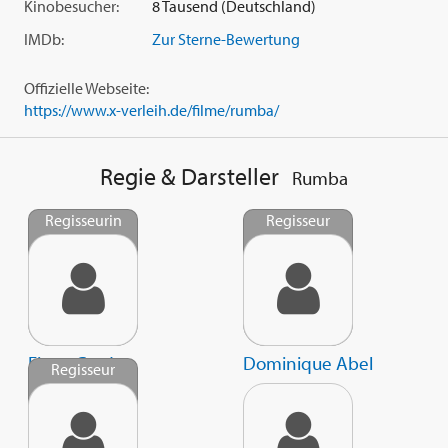
Kinobesucher:
8 Tausend (Deutschland)
IMDb:
Zur Sterne-Bewertung
Offizielle Webseite:
https://www.x-verleih.de/filme/rumba/
Regie & Darsteller
Rumba
Regisseurin
Regisseur
Fiona Gordon
Dominique Abel
Regisseur