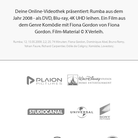
Deine Online-Videothek präsentiert: Rumba aus dem
Jahr 2008 - als DVD, Blu-ray, 4K UHD leihen. Ein Film aus
dem Genre Komödie mit Fiona Gordon von Fiona
Gordon. Film-Material © X Verleih.
Rumba; 12; 15.05.2009; 2,2; 25; 74 Minuten; Fiona Gordon, Dominique Abel, Bruno Romy,
Yohan Faure, Richard Carpentier, Odile de Coligny; Komödie, Lovestory;