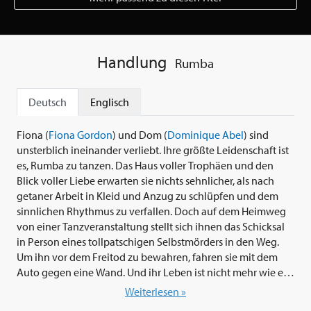
Handlung
Rumba
Deutsch
Englisch
Fiona (
Fiona Gordon
) und Dom (
Dominique Abel
) sind
unsterblich ineinander verliebt. Ihre größte Leidenschaft ist
es, Rumba zu tanzen. Das Haus voller Trophäen und den
Blick voller Liebe erwarten sie nichts sehnlicher, als nach
getaner Arbeit in Kleid und Anzug zu schlüpfen und dem
sinnlichen Rhythmus zu verfallen. Doch auf dem Heimweg
von einer Tanzveranstaltung stellt sich ihnen das Schicksal
in Person eines tollpatschigen Selbstmörders in den Weg.
Um ihn vor dem Freitod zu bewahren, fahren sie mit dem
Auto gegen eine Wand. Und ihr Leben ist nicht mehr wie es
vorher war. Fiona wacht in einem Ganzkörpergips auf, und
Weiterlesen »
Doms Gedächtnis leidet fortan unter Systemausfall. Als sich