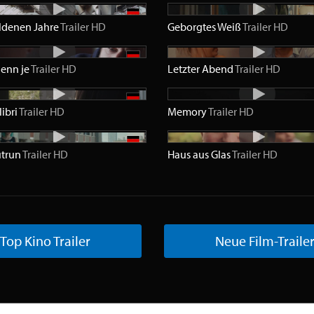
ldenen Jahre
Trailer
HD
Geborgtes Weiß
Trailer
HD
enn je
Trailer
HD
Letzter Abend
Trailer
HD
libri
Trailer
HD
Memory
Trailer
HD
utrun
Trailer
HD
Haus aus Glas
Trailer
HD
Top Kino Trailer
Neue Film-Traile