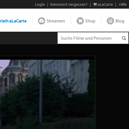
Login
|
Kennwort vergessen?
|
aLaCarte
|
Hilfe
leih aLaCarte
Streamen
Shop
Blog