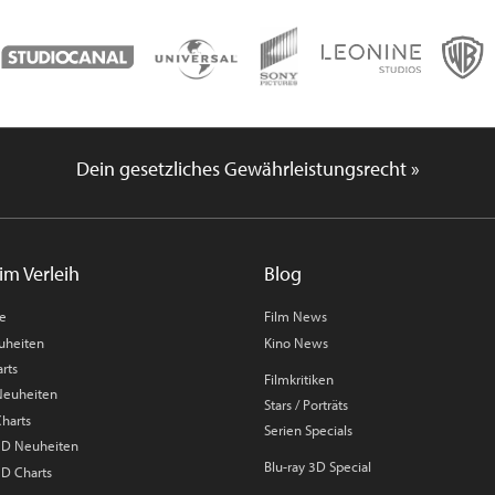
Dein gesetzliches Gewährleistungsrecht »
im Verleih
Blog
me
Film News
uheiten
Kino News
rts
Filmkritiken
 Neuheiten
Stars / Porträts
Charts
Serien Specials
 3D Neuheiten
Blu-ray 3D Special
3D Charts