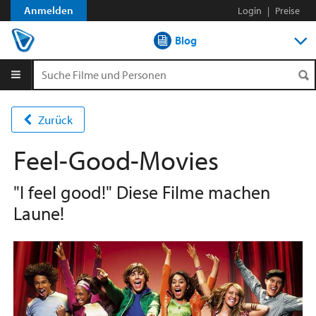
Anmelden
Login
|
Preise
Blog
DVD-Verleih im Abo
DVD-Verleih aLaCarte
Zurück
Streamen
Feel-Good-Movies
Shop
"I feel good!" Diese Filme machen
Laune!