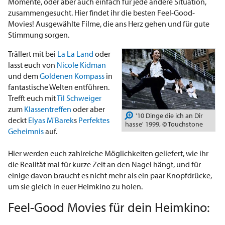
Momente, oder aber auch einfach für jede andere Situation,
zusammengesucht. Hier findet ihr die besten Feel-Good-
Movies! Ausgewählte Filme, die ans Herz gehen und für gute
Stimmung sorgen.
Trällert mit bei
La La Land
oder
lasst euch von
Nicole Kidman
und dem
Goldenen Kompass
in
fantastische Welten entführen.
Trefft euch mit
Til Schweiger
zum
Klassentreffen
oder aber
'10 Dinge die ich an Dir
deckt
Elyas M'Barek
s
Perfektes
hasse' 1999, © Touchstone
Geheimnis
auf.
Hier werden euch zahlreiche Möglichkeiten geliefert, wie ihr
die Realität mal für kurze Zeit an den Nagel hängt, und für
einige davon braucht es nicht mehr als ein paar Knopfdrücke,
um sie gleich in euer Heimkino zu holen.
Feel-Good Movies für dein Heimkino: