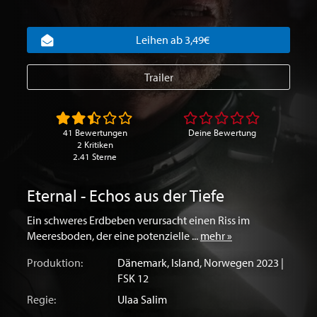
Leihen ab 3,49€
Trailer
41 Bewertungen
Deine Bewertung
2 Kritiken
2.41 Sterne
Eternal - Echos aus der Tiefe
Ein schweres Erdbeben verursacht einen Riss im
Meeresboden, der eine potenzielle ...
mehr »
Produktion:
Dänemark
,
Island
,
Norwegen
2023 |
FSK 12
Regie:
Ulaa Salim