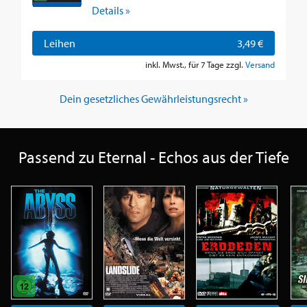
Details »
Leihen
3,49 €
inkl. Mwst., für 7 Tage zzgl.
Versand
Dein gesetzliches Gewährleistungsrecht »
Passend zu Eternal - Echos aus der Tiefe