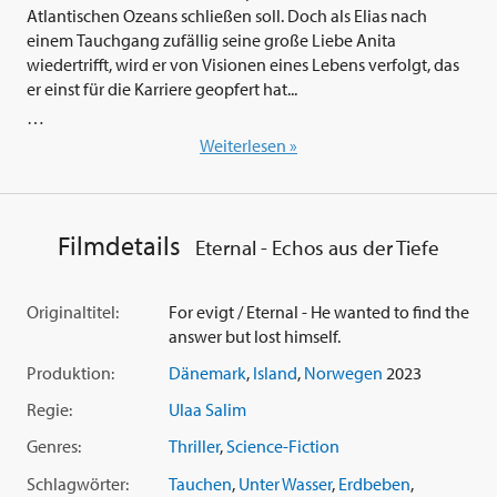
Atlantischen Ozeans schließen soll. Doch als Elias nach
einem Tauchgang zufällig seine große Liebe Anita
wiedertrifft, wird er von Visionen eines Lebens verfolgt, das
er einst für die Karriere geopfert hat...
Regisseur
Ulaa Salim
('Sons of Denmark - Bruderschaft des
Weiterlesen »
Terrors') drehte mit 'Eternal - Echos aus der Tiefe' (2023)
einen nachdenklich machenden Science-Fiction-Film, der in
den geheimnisvollen Tiefen des Meeres spielt. Kühn
verknüpft er den Nervenkitzel eines Katastrophenfilms mit
Filmdetails
Eternal - Echos aus der Tiefe
aktuellen Klimathemen und einer berührenden
Liebesgeschichte. Voller Symbolik und gesellschaftlicher
Reflexionen weckt die aufregende Sci-Fi-Romanze mit ihrer
Originaltitel:
For evigt / Eternal - He wanted to find the
visuellen Brillanz und dem stimmungsvollen Sounddesign
answer but lost himself.
Erinnerungen an Christopher Nolans Kinohit 'Interstellar'
Produktion:
Dänemark
,
Island
,
Norwegen
2023
und Stanley Kubricks Genre-Klassiker '2001 - Odyssee im
Weltraum'. Ein Film über Lebensentscheidungen, Liebe und
Regie:
Ulaa Salim
die verherenden Folgen des Klimawandels, mit
Simon Sears
Genres:
Thriller
,
Science-Fiction
(aus 'Geister - Exodus' und 'Shadows and Bone') sowie der
dänischen Pop-Ikone 'Oh Land'
Nanna Øland Fabricius
('The
Schlagwörter:
Tauchen
,
Unter Wasser
,
Erdbeben
,