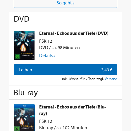
So geht's
DVD
Eternal - Echos aus der Tiefe (DVD)
FSK 12
DVD / ca. 98 Minuten
Details »
Leihen
3,49 €
inkl. Mwst., für 7 Tage zzgl.
Versand
Blu-ray
Eternal - Echos aus der Tiefe (Blu-
ray)
FSK 12
Blu-ray / ca. 102 Minuten