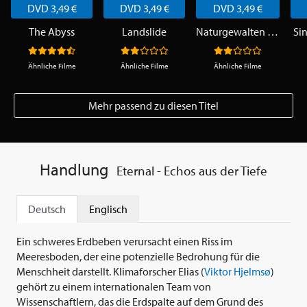
DVD 3,49 €
DVD 3,49 €
DVD 3,49 €
The Abyss
Landslide
Naturgewalten - Erdbeben
Si
Ähnliche Filme
Ähnliche Filme
Ähnliche Filme
Mehr passend zu diesen Titel
Handlung
Eternal - Echos aus der Tiefe
Deutsch
Englisch
Ein schweres Erdbeben verursacht einen Riss im
Meeresboden, der eine potenzielle Bedrohung für die
Menschheit darstellt. Klimaforscher Elias (
Viktor Hjelmsø
)
gehört zu einem internationalen Team von
Wissenschaftlern, das die Erdspalte auf dem Grund des