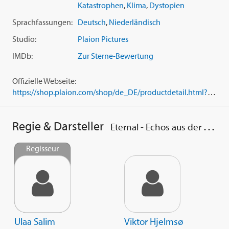
Salvation'). Das alles behandelt topaktuelle Themen wie
Katastrophen
,
Klima
,
Dystopien
Klimawandel und die Vereinbarkeit von Beruf und Familie
Sprachfassungen:
Deutsch
,
Niederländisch
vor einem spannenden Science-Fiction-Background.
Studio:
Plaion Pictures
IMDb:
Zur Sterne-Bewertung
Offizielle Webseite:
https://shop.plaion.com/shop/de_DE/productdetail.html?id=1139795
Regie & Darsteller
Eternal - Echos aus der Tiefe
Regisseur
Ulaa Salim
Viktor Hjelmsø