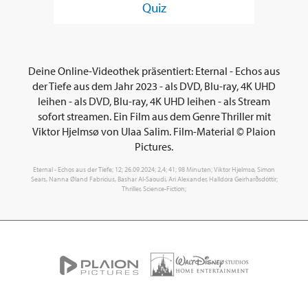
Quiz
Deine Online-Videothek präsentiert: Eternal - Echos aus
der Tiefe aus dem Jahr 2023 - als DVD, Blu-ray, 4K UHD
leihen - als DVD, Blu-ray, 4K UHD leihen - als Stream
sofort streamen. Ein Film aus dem Genre Thriller mit
Viktor Hjelmsø von Ulaa Salim. Film-Material © Plaion
Pictures.
Eternal - Echos aus der Tiefe; 12; 26.09.2024; 2,4; 41; 98 Minuten; Viktor Hjelmsø, Simon
Sears, Nanna Øland Fabricius, Bashar Al-Saoudi, Ari Alexander, Halldóra Geirharðsdóttir;
Thriller, Science-Fiction;