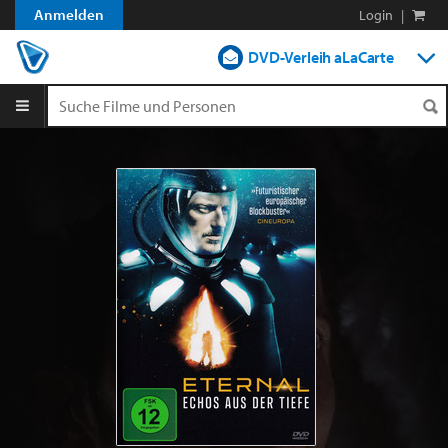
Anmelden
Login
|
DVD-Verleih aLaCarte
DVD-Verleih im Abo
Streamen
Shop
Blog