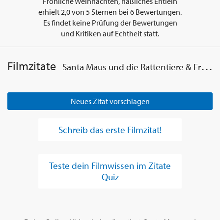
Fröhliche Weihnachten, häßliches Entlein
erhielt
2,0
von
5
Sternen bei
6
Bewertungen.
Es findet keine Prüfung der Bewertungen
und Kritiken auf Echtheit statt.
Filmzitate
Santa Maus und die Rattentiere & Fröhliche Weihnachten, häßliches Entlein
Neues Zitat vorschlagen
Schreib das erste Filmzitat!
Teste dein Filmwissen im Zitate
Quiz