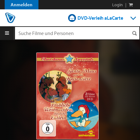
Anmelden
Login
|
DVD-Verleih aLaCarte
DVD-Verleih im Abo
Streamen
Shop
Blog