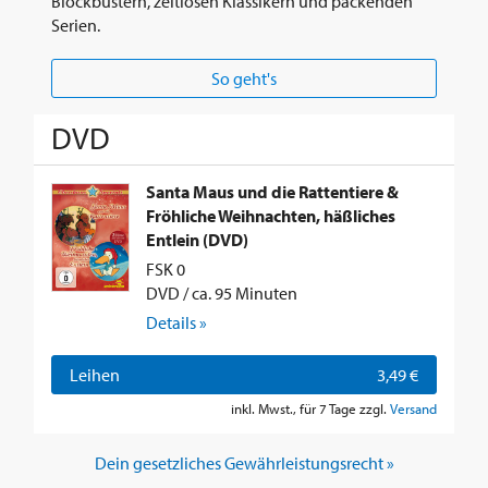
Blockbustern, zeitlosen Klassikern und packenden
Serien.
So geht's
DVD
Santa Maus und die Rattentiere &
Fröhliche Weihnachten, häßliches
Entlein (DVD)
FSK 0
DVD / ca. 95 Minuten
Details »
Leihen
3,49 €
inkl. Mwst., für 7 Tage zzgl.
Versand
Dein gesetzliches Gewährleistungsrecht »