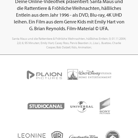
Deine Online-Videothek präsentiert: Santa Maus und
die Rattentiere & Fröhliche Weihnachten, häßliches
Entlein aus dem Jahr 1996 - als DVD, Blu-ray, 4K UHD
leihen. Ein Film aus dem Genre Kids mit Emily Hart von
G. Brian Reynolds. Film-Material © UFA.
Santa Maus und die Rattentiere & Fröhliche Weihnachten, häßliches Entlein; 0; 01.11.2004;
2,0; 6; 95 Minuten; Emily Hart, Casey Ross, Pervis Bearden Jr., Lisa L. Buetow, Charlie
Cooper, Bob Dalzell; Kids, Animation;