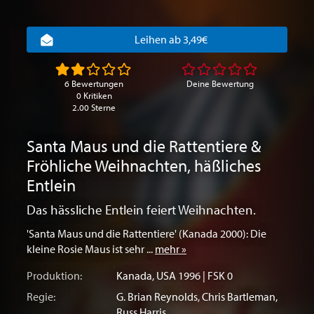
Leihen ab 3,49€
6 Bewertungen
Deine Bewertung
0 Kritiken
2.00 Sterne
Santa Maus und die Rattentiere &
Fröhliche Weihnachten, häßliches
Entlein
Das hässliche Entlein feiert Weihnachten.
'Santa Maus und die Rattentiere' (Kanada 2000): Die
kleine Rosie Maus ist sehr ...
mehr »
Produktion:
Kanada
,
USA
1996 | FSK 0
Regie:
G. Brian Reynolds
,
Chris Bartleman
,
Russ Harris