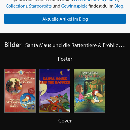
Collections
,
Starporträts
und
Gewinnspiele
findest du im
Blog
.
Aktuelle Artikel im Blog
Bilder
Santa Maus und die Rattentiere & Fröhliche Weihnachten, häßliches Entlein
Poster
Cover