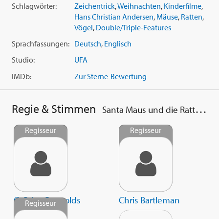
Schlagwörter:
Zeichentrick
,
Weihnachten
,
Kinderfilme
,
Hans Christian Andersen
,
Mäuse
,
Ratten
,
Vögel
,
Double/Triple-Features
Sprachfassungen:
Deutsch
,
Englisch
Studio:
UFA
IMDb:
Zur Sterne-Bewertung
Regie & Stimmen
Santa Maus und die Rattentiere & Fröhliche...
Regisseur
Regisseur
G. Brian Reynolds
Chris Bartleman
Regisseur