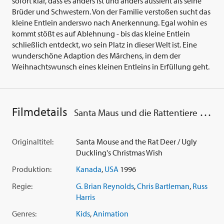
sofort klar, dass es anders ist und anders aussieht als seine
Brüder und Schwestern. Von der Familie verstoßen sucht das
kleine Entlein anderswo nach Anerkennung. Egal wohin es
kommt stößt es auf Ablehnung - bis das kleine Entlein
schließlich entdeckt, wo sein Platz in dieser Welt ist. Eine
wunderschöne Adaption des Märchens, in dem der
Weihnachtswunsch eines kleinen Entleins in Erfüllung geht.
Filmdetails
Santa Maus und die Rattentiere & Fröhliche...
Originaltitel:
Santa Mouse and the Rat Deer / Ugly
Duckling's Christmas Wish
Produktion:
Kanada
,
USA
1996
Regie:
G. Brian Reynolds
,
Chris Bartleman
,
Russ
Harris
Genres:
Kids
,
Animation