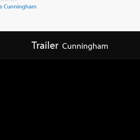
e Cunningham
Trailer
Cunningham