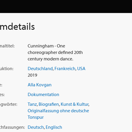
lmdetails
naltitel:
Cunningham - One
choreographer defined 20th
century modern dance.
uktion:
Deutschland
,
Frankreich
,
USA
2019
e:
Alla Kovgan
es:
Dokumentation
agwörter:
Tanz
,
Biografien
,
Kunst & Kultur
,
Originalfassung ohne deutsche
Tonspur
chfassungen:
Deutsch
,
Englisch