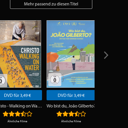
Mehr passend zu diesen Titel
DVD für 3,49 €
DVD für 3,49 €
DVD für 
Christo - Walking on Water
Wo bist du, João Gilberto?
M. C. E
Ähnliche Filme
Ähnliche Filme
Ähnliche 