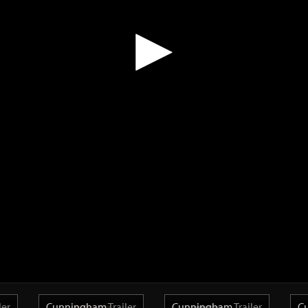
ler
Cunningham
Trailer
Cunningham
Trailer
C