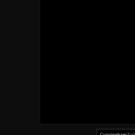
Cunningham
Trai