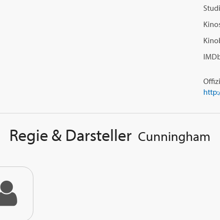
Studi
Kinos
Kino
IMDb
Offiz
http
Regie & Darsteller
Cunningham