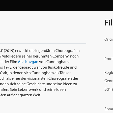
Fi
Origi
t' (2019) erweckt die legendären Choreografien
en Mitgliedern seiner berühmten Company, noch
Prod
et der Film
Alla Kovgan
von Cunninghams
is 1972, der geprägt war von Risikofreude und
Regi
 York, in denen sich Cunningham als Tänzer
ch als einer der visionärsten Choreografen der
Genr
inden sich seine Geschichte und seine Ideen zu
Schl
grafen. Sein Lebenswerk und seine Ideen
fen auf der ganzen Welt.
Spra