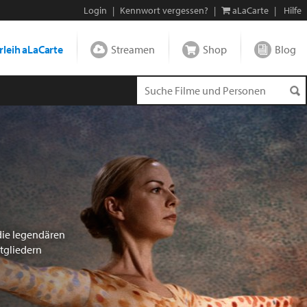
Login
|
Kennwort vergessen?
|
aLaCarte
|
Hilfe
leih aLaCarte
Streamen
Shop
Blog
die legendären
tgliedern