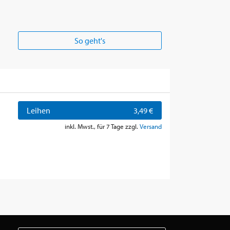
So geht's
Leihen
3,49 €
inkl. Mwst., für 7 Tage zzgl.
Versand