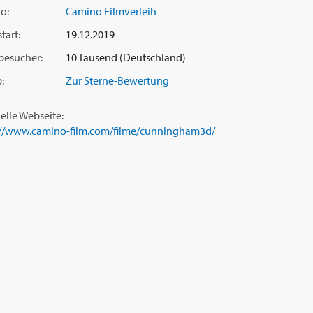
o:
Camino Filmverleih
tart:
19.12.2019
besucher:
10 Tausend (Deutschland)
:
Zur Sterne-Bewertung
ielle Webseite:
://www.camino-film.com/filme/cunningham3d/