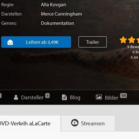
Regie:
Alla Kovgan
Darsteller:
Merce Cunningham
Genres:
Dokumentation
Leihen ab 3,49€
Trailer
9 Bew
0 Kr
3.44
10
4
1
Darsteller
Blog
Bilder
DVD-Verleih
aLaCarte
Streamen