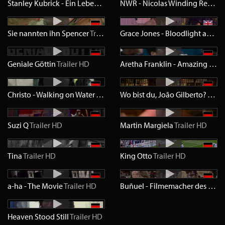
Stanley Kubrick - Ein Leben für den Film
Trailer
SD
NWR - Nicolas Winding Refn
Tra
Sie nannten ihn Spencer
Trailer
HD
Grace Jones - Bloodlight and Bami
Geniale Göttin
Trailer
HD
Aretha Franklin - Amazing Grace
Christo - Walking on Water
Trailer
HD
Wo bist du, João Gilberto?
Trail
Suzi Q
Trailer
HD
Martin Margiela
Trailer
HD
Tina
Trailer
HD
King Otto
Trailer
HD
a-ha - The Movie
Trailer
HD
Buñuel - Filmemacher des Surrealismus
Heaven Stood Still
Trailer
HD