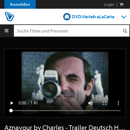
Anmelden
Login
|
DVD-Verleih aLaCarte
DVD-Verleih im Abo
Streamen
Shop
Blog
Aznavour by Charles - Trailer Deutsch HD