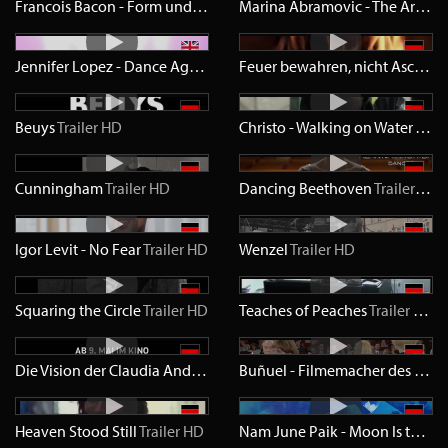
Francois Bacon - Form und Exzess
Trailer
SD
Marina Abramovic - The Artist Is Present
Jennifer Lopez - Dance Again
Trailer
HD
Feuer bewahren, nicht Asche anbeten
Beuys
Trailer
HD
Christo - Walking on Water
Trail
Cunningham
Trailer
HD
Dancing Beethoven
Trailer
HD
Igor Levit - No Fear
Trailer
HD
Wenzel
Trailer
HD
Squaring the Circle
Trailer
HD
Teaches of Peaches
Trailer
HD
Die Vision der Claudia Andujar
Trailer
HD
Buñuel - Filmemacher des Surrealismus
Heaven Stood Still
Trailer
HD
Nam June Paik - Moon Is the Oldest TV