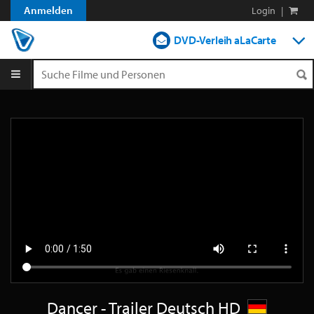
Anmelden
Login
|
DVD-Verleih aLaCarte
DVD-Verleih im Abo
Streamen
Shop
Blog
Dancer - Trailer Deutsch HD