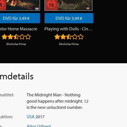
DVD für 3,49 €
DVD für 3,49 €
DVD für 3
tor Home Massacre
Playing with Dolls - Cinderella
The Redwood 
Ähnliche Filme
Ähnliche Filme
Ähnliche F
lmdetails
naltitel:
The Midnight Man - Nothing
good happens after midnight. 12
is the new unluckiest number.
uktion:
USA
2017
e:
Aitor Uribarri