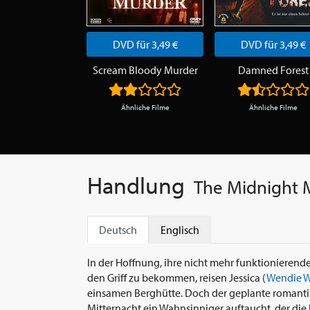
DVD für 3,49 €
DVD für 3,49 €
Scream Bloody Murder
Damned Forest
Ähnliche Filme
Ähnliche Filme
Handlung
The Midnight 
Deutsch
Englisch
In der Hoffnung, ihre nicht mehr funktionierend
den Griff zu bekommen, reisen Jessica (
Wendie 
einsamen Berghütte. Doch der geplante romantis
Mitternacht ein Wahnsinniger auftaucht, der die 