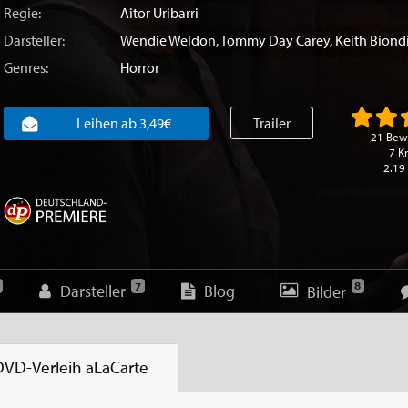
Regie:
Aitor Uribarri
Darsteller:
Wendie Weldon
,
Tommy Day Carey
,
Keith Biond
Genres:
Horror
Leihen ab 3,49€
Trailer
21 Bew
7 Kr
2.19
8
7
Darsteller
Blog
Bilder
DVD-Verleih
aLaCarte