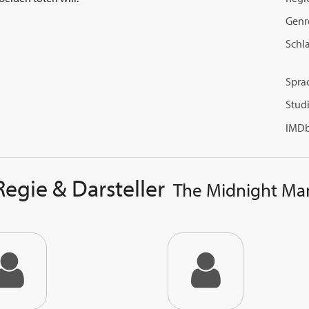
Genr
Schl
Spra
Studi
IMDb
Regie & Darsteller
The Midnight Ma