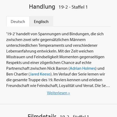
Handlung
19-2 - Staffel 1
Deutsch
Englisch
'19-2' handelt von Spannungen und Bindungen, die sich
zwischen zwei sehr gegensätzlichen Männern
unterschiedlichen Temperaments und verschiedener
Lebenserfahrung entwickeln. Mit der Zeit weichen
Misstrauen und Feindseligkeit Momenten gegenseitigen
Respekts und einer zögerlichen Chance auf echte
Partnerschaft zwischen Nick Barron (
Adrian Holmes
) und
Ben Chartier (
Jared Keeso
). Im Verlauf der Serie lernen wir
die gesamte Truppe des 19. Reviers kennen und erleben
Freundschaft wie Feindschaft, Loyalität und Verrat. Die Serie
porträtiert den unvorhersehbaren, oft fragilen Alltag der
Weiterlesen »
Streifenpolizisten in und außerhalb des Dienstes mit
äußerster Intensität. Dabei entwickelt sich '19-2' zu einer
kraftvollen Charakterstudie und einem packenden
Polizeidrama. Willkommen im 19. Revier!
Filmdetails
19-2 - Staffel 1