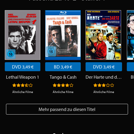
DVD 3,49 €
BD 3,49 €
DVD 3,49 €
Lethal Weapon 1
Tango & Cash
Der Harte und der Zarte
B
Ähnliche Filme
Ähnliche Filme
Ähnliche Filme
Mehr passend zu diesen Titel