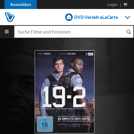
Anmelden
Login
|
DVD-Verleih aLaCarte
DVD-Verleih im Abo
Streamen
Shop
Blog