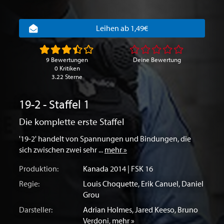
Leihen ab 1,49€
9 Bewertungen
Deine Bewertung
0 Kritiken
3.22 Sterne
19-2 - Staffel 1
Die komplette erste Staffel
'19-2' handelt von Spannungen und Bindungen, die
sich zwischen zwei sehr ...
mehr »
Produktion:
Kanada
2014 | FSK 16
Regie:
Louis Choquette
,
Erik Canuel
,
Daniel
Grou
Darsteller:
Adrian Holmes
,
Jared Keeso
,
Bruno
Verdoni
,
mehr »