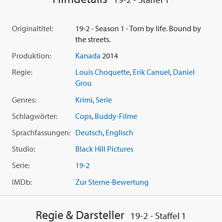
Die komplette 1. Staffel mit diesen ersten 10 Episoden:
Originaltitel:
19-2 - Season 1 - Torn by life. Bound by
01. Partner
the streets.
02. Eingewöhnung
Produktion:
Kanada
2014
03. Die Geburtstagsparty
04. Die Party
Regie:
Louis Choquette
,
Erik Canuel
,
Daniel
05. Heimatbesuch
Grou
06. Drogenkrieg
Genres:
Krimi
,
Serie
07. Problem mit Theo
08. Hüttenzauber
Schlagwörter:
Cops
,
Buddy-Filme
09. Selbstjustiz
Sprachfassungen:
Deutsch
,
Englisch
10. Abschied
Studio:
Black Hill Pictures
Serie:
19-2
IMDb:
Zur Sterne-Bewertung
Regie & Darsteller
19-2 - Staffel 1