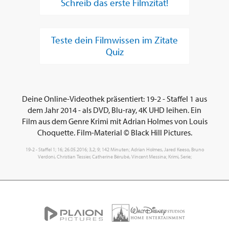
Schreib das erste Filmzitat!
Teste dein Filmwissen im Zitate
Quiz
Deine Online-Videothek präsentiert: 19-2 - Staffel 1 aus
dem Jahr 2014 - als DVD, Blu-ray, 4K UHD leihen. Ein
Film aus dem Genre Krimi mit Adrian Holmes von Louis
Choquette. Film-Material © Black Hill Pictures.
19-2 - Staffel 1; 16; 26.05.2016; 3,2; 9; 142 Minuten; Adrian Holmes, Jared Keeso, Bruno
Verdoni, Christian Tessier, Catherine Bérubé, Vincent Messina; Krimi, Serie;