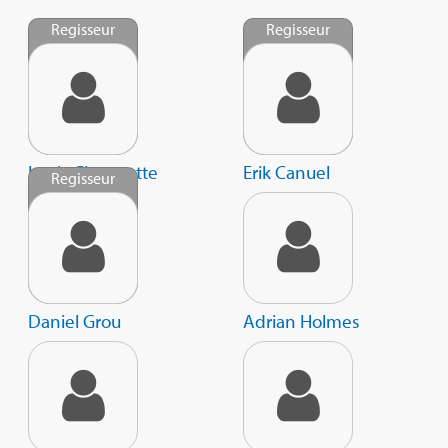
Regisseur
Regisseur
Louis Choquette
Erik Canuel
Regisseur
Daniel Grou
Adrian Holmes