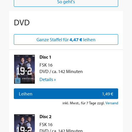
So geht's
DVD
Ganze Staffel für
4,47 €
leihen
Disc 1
FSK 16
DVD / ca. 142 Minuten
Details »
Leihen
1,49 €
inkl. Mwst., für 7 Tage zzgl.
Versand
Disc 2
FSK 16
DVD / ca. 142 Minuten