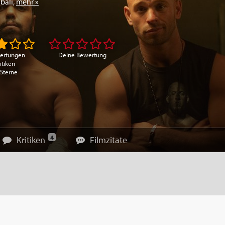
bali
,
mehr »
ertungen
Deine Bewertung
itiken
 Sterne
4
Kritiken
Filmzitate