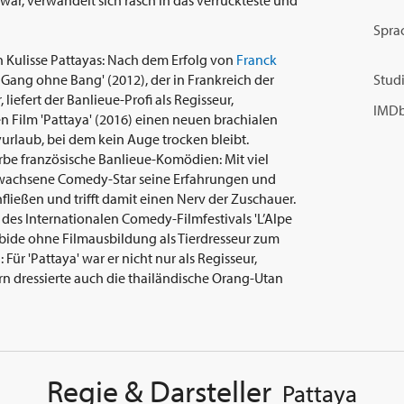
ar, verwandelt sich rasch in das verrückteste und
Spra
n Kulisse Pattayas: Nach dem Erfolg von
Franck
 Gang ohne Bang' (2012), der in Frankreich der
Studi
 liefert der Banlieue-Profi als Regisseur,
IMDb
 Film 'Pattaya' (2016) einen neuen brachialen
rlaub, bei dem kein Auge trocken bleibt.
rbe französische Banlieue-Komödien: Mit viel
gewachsene Comedy-Star seine Erfahrungen und
nfließen und trifft damit einen Nerv der Zuschauer.
l des Internationalen Comedy-Filmfestivals 'L’Alpe
ambide ohne Filmausbildung als Tierdresseur zum
Für 'Pattaya' war er nicht nur als Regisseur,
n dressierte auch die thailändische Orang-Utan
Regie & Darsteller
Pattaya