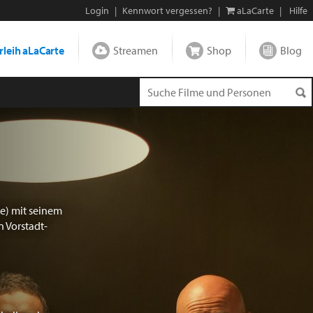
Login
|
Kennwort vergessen?
|
aLaCarte
|
Hilfe
leih aLaCarte
Streamen
Shop
Blog
de) mit seinem
 Vorstadt-