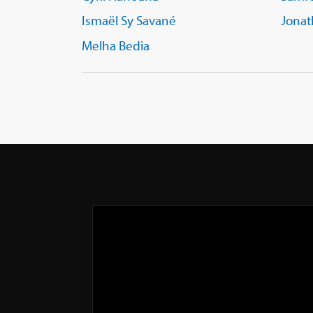
Ismaël Sy Savané
Jona
Melha Bedia