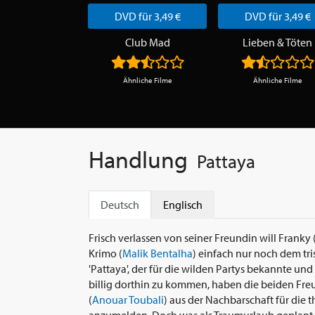
DVD für 3,49 €
DVD für 3,49 €
Club Mad
Lieben & Töten
Ähnliche Filme
Ähnliche Filme
Handlung
Pattaya
Deutsch
Englisch
Frisch verlassen von seiner Freundin will Franky 
Krimo (
Malik Bentalha
) einfach nur noch dem tri
'Pattaya', der für die wilden Partys bekannte un
billig dorthin zu kommen, haben die beiden Fre
(
Anouar Toubali
) aus der Nachbarschaft für die