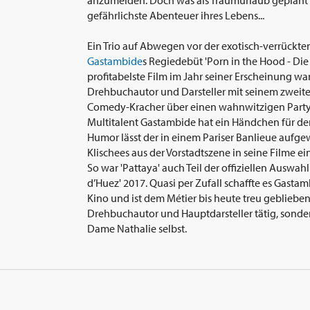
anzumelden. Doch was als Traumurlaub geplant w
gefährlichste Abenteuer ihres Lebens...
Ein Trio auf Abwegen vor der exotisch-verrückte
Gastambide
s Regiedebüt 'Porn in the Hood - Die
profitabelste Film im Jahr seiner Erscheinung war,
Drehbuchautor und Darsteller mit seinem zweiten
Comedy-Kracher über einen wahnwitzigen Partyu
Multitalent Gastambide hat ein Händchen für de
Humor lässt der in einem Pariser Banlieue auf
Klischees aus der Vorstadtszene in seine Filme ei
So war 'Pattaya' auch Teil der offiziellen Auswah
d’Huez' 2017. Quasi per Zufall schaffte es Gast
Kino und ist dem Métier bis heute treu geblieben: 
Drehbuchautor und Hauptdarsteller tätig, sonder
Dame Nathalie selbst.