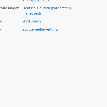
Thailand
,
Urlaub
chfassungen:
Deutsch
,
Deutsch (barrierefrei)
,
Französisch
o:
Wild Bunch
:
Zur Sterne-Bewertung