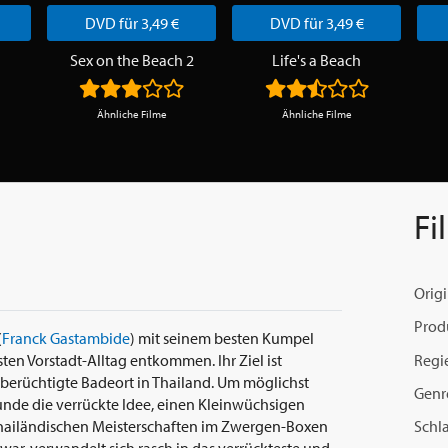
DVD für 3,49 €
DVD für 3,49 €
Sex on the Beach 2
Life's a Beach
Ähnliche Filme
Ähnliche Filme
Fi
Origi
Prod
(
Franck Gastambide
) mit seinem besten Kumpel
Regi
sten Vorstadt-Alltag entkommen. Ihr Ziel ist
d berüchtigte Badeort in Thailand. Um möglichst
Genr
unde die verrückte Idee, einen Kleinwüchsigen
Schl
 thailändischen Meisterschaften im Zwergen-Boxen