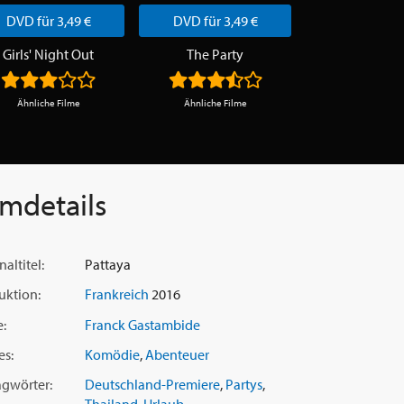
DVD für 3,49 €
DVD für 3,49 €
DVD für 3,
Girls' Night Out
The Party
Land of Sm
Ähnliche Filme
Ähnliche Filme
Ähnliche Fi
lmdetails
naltitel:
Pattaya
uktion:
Frankreich
2016
e:
Franck Gastambide
es:
Komödie
,
Abenteuer
agwörter:
Deutschland-Premiere
,
Partys
,