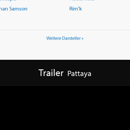
than Samson
Rim'k
Weitere Darsteller »
Trailer
Pattaya