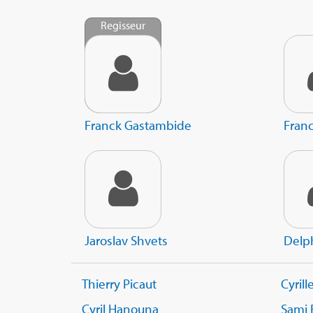
Regisseur
Franck Gastambide
Fran
Jaroslav Shvets
Delp
Thierry Picaut
Cyrill
Cyril Hanouna
Sami 