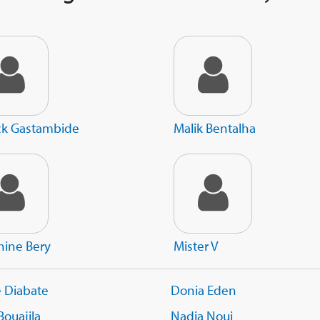
ck Gastambide
Malik Bentalha
hine Bery
Mister V
e Diabate
Donia Eden
Bouajila
Nadia Noui