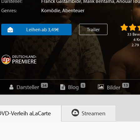
Darsteller:
Franck Gastambide
,
Malik Bentalha
,
Anouar Tou
Genres:
Komödie
,
Abenteuer
Leihen ab 3,49€
Trailer
33 Bew
4 Kr
2.79
13
34
1
Darsteller
Blog
Bilder
DVD-Verleih
aLaCarte
Streamen