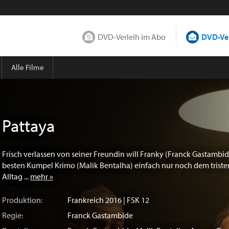
DVD-Verleih im Abo
DVD-Ver
Alle Filme
Pattaya
Frisch verlassen von seiner Freundin will Franky (Franck Gastambi
besten Kumpel Krimo (Malik Bentalha) einfach nur noch dem tristen
Alltag ...
mehr »
Produktion:
Frankreich
2016 | FSK 12
Regie:
Franck Gastambide