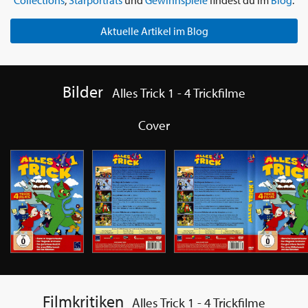
Collections
,
Starporträts
und
Gewinnspiele
findest du im
Blog
.
Aktuelle Artikel im Blog
Bilder
Alles Trick 1 - 4 Trickfilme
Cover
Filmkritiken
Alles Trick 1 - 4 Trickfilme