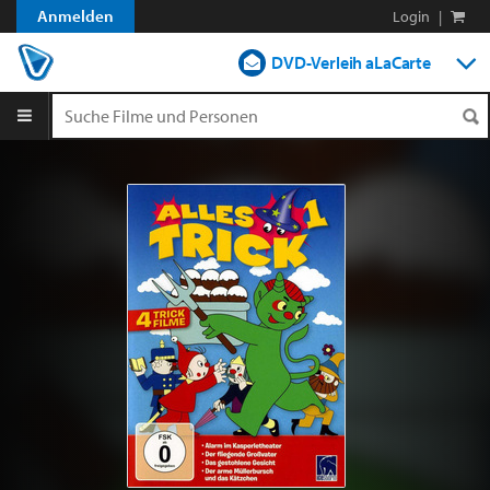
Anmelden
Login
|
DVD-Verleih aLaCarte
DVD-Verleih im Abo
Streamen
Shop
Blog