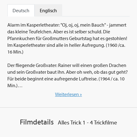
Deutsch
Englisch
Alarm im Kasperletheater: "Oj, oj, oj, mein Bauch" - jammert
das kleine Teufelchen. Aber es ist selber schuld. Die
Pfannkuchen für Großmutters Geburtstag hat es gestohlen!
Im Kasperletheater sind alle in heller Aufregung. (1960 /ca.
16 Min.)
Der fliegende Großvater: Rainer will einen großen Drachen
und sein Großvater baut ihn. Aber oh weh, ob das gut geht?
Für beide beginnt eine aufregende Luftreise. (1964 / ca. 10
Min.)
Weiterlesen »
Das gestohlene Gesicht: Die kleine Sonnentochter hat sich
von der Hexe dazu verführen lassen, in deren Zauberkristall
zu blicken. Von nun an läuft das Kind mit einem
Hexenantlitz umher, während sich die Böse mit einem lieben
Filmdetails
Alles Trick 1 - 4 Trickfilme
Kindergesicht schmückt. (1985 / ca. 33 Min.)