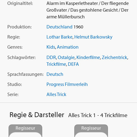
Der arme Müllerbursch und das Kätzchen: Wer das schönste
Originaltitel:
Alarm im Kasperletheater / Der fliegende
Pferd nach Hause bringt, soll die Mühle erben. Mit diesen
Großvater / Das gestohlene Gesicht / Der
Worten schickt der alte Müller seine drei Gesellen in die Welt.
arme Müllerbursch
Als faul, gefräßig und zänkisch erweisen sich die beiden
Produktion:
Deutschland
1960
Älteren; als lustig, freundlich und arbeitsam der Jüngste.
(1971 / ca. 51 Min.)
Regie:
Lothar Barke
,
Helmut Barkowsky
Genres:
Kids
,
Animation
Schlagwörter:
DDR
,
Ostalgie
,
Kinderfilme
,
Zeichentrick
,
Trickfilme
,
DEFA
Sprachfassungen:
Deutsch
Studio:
Progress Filmverleih
Serie:
Alles Trick
Regie & Darsteller
Alles Trick 1 - 4 Trickfilme
Regisseur
Regisseur