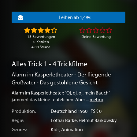
Leihen ab 1,49€
13 Bewertungen
Deine Bewertung
0 Kritiken
4.00 Sterne
Alles Trick 1 - 4 Trickfilme
Alarm im Kasperletheater - Der fliegende
Großvater - Das gestohlene Gesicht
Alarm im Kasperletheater: "Oj, oj, oj, mein Bauch" -
jammert das kleine Teufelchen. Aber ...
mehr »
Produktion:
Deutschland
1960 | FSK 0
Regie:
Lothar Barke
,
Helmut Barkowsky
Genres:
Kids
,
Animation